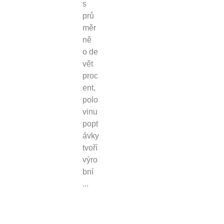
s
prů
měr
ně
o de
vět
proc
ent,
polo
vinu
popt
ávky
tvoří
výro
bní
...