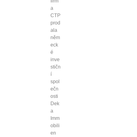
firm
a
CTP
prod
ala
něm
eck
é
inve
stičn
í
spol
ečn
osti
Dek
a
Imm
obili
en