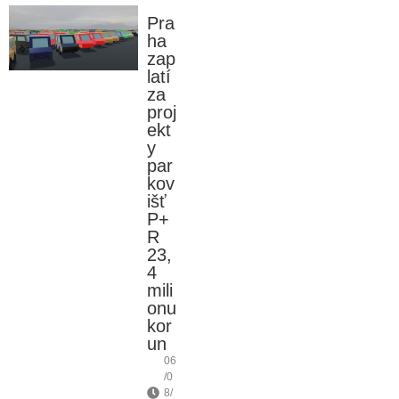
Pra
ha
zap
latí
za
proj
ekt
y
par
kov
išť
P+
R
23,
4
mili
onu
kor
un
06
/0
8/