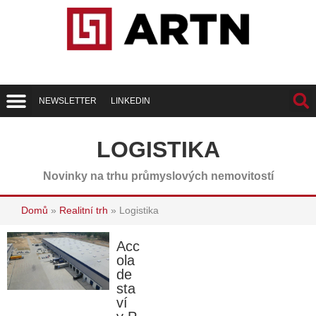
NEWSLETTER
LINKEDIN
Trend Report
Best of Realty
LOGISTIKA
Novinky na trhu průmyslových nemovitostí
Domů
»
Realitní trh
»
Logistika
Acc
ola
de
sta
ví