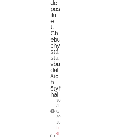
de
pos
iluj
e.
U
Ch
ebu
chy
stá
sta
vbu
dal
šíc
h
čtyř
hal
30
/1
0/
20
18
Lo
gi