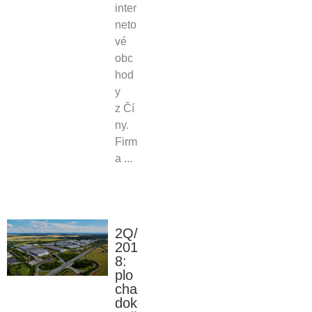
inter
neto
vé
obc
hod
y
z Čí
ny.
Firm
a ...
2Q/
201
8:
plo
cha
dok