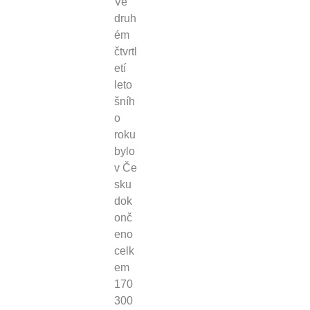
Ve
druh
ém
čtvrtl
etí
leto
šníh
o
roku
bylo
v Če
sku
dok
onč
eno
celk
em
170
300