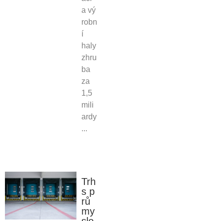
a vý
robn
í
haly
zhru
ba
za
1,5
mili
ardy
...
Trh
s p
rů
my
slo