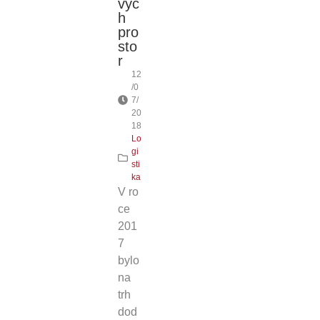
výc
h
pro
sto
r
12
/0
7/
20
18
Lo
gi
sti
ka
V ro
ce
201
7
bylo
na
trh
dod