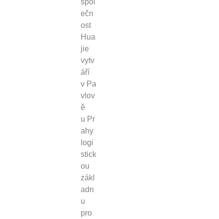
spol
ečn
ost
Hua
jie
vytv
áří
v Pa
vlov
ě
u Pr
ahy
logi
stick
ou
zákl
adn
u
pro