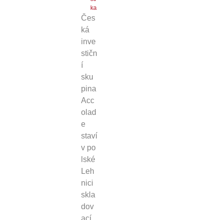
ka
Čes
ká
inve
stičn
í
sku
pina
Acc
olad
e
staví
v po
lské
Leh
nici
skla
dov
ací