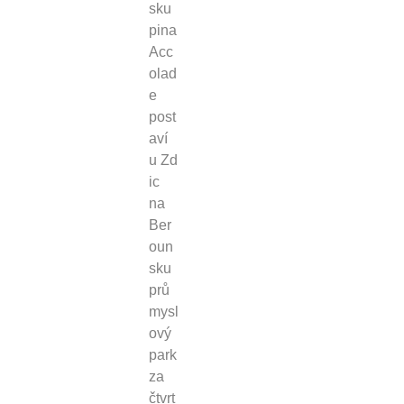
sku
pina
Acc
olad
e
post
aví
u Zd
ic
na
Ber
oun
sku
prů
mysl
ový
park
za
čtvrt