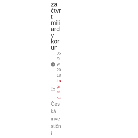
za
čtvr
t
mili
ard
y
kor
un
05
/0
9/
20
18
Lo
gi
sti
ka
Čes
ká
inve
stičn
í