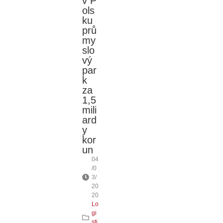
v P
ols
ku
prů
my
slo
vý
par
k
za
1,5
mili
ard
y
kor
un
04
/0
3/
20
20
Lo
gi
sti