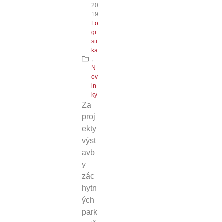
20
19
Lo
gi
sti
ka
,
N
ov
in
ky
Za
proj
ekty
výst
avb
y
zác
hytn
ých
park