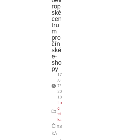
oev
rop
ské
cen
tru
m
pro
čín
ské
e-
sho
py
17
/0
7/
20
18
Lo
gi
sti
ka
Číns
ká