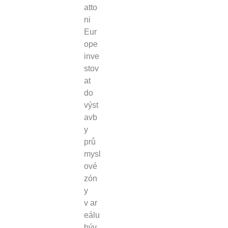
atto
ni
Eur
ope
inve
stov
at
do
výst
avb
y
prů
mysl
ové
zón
y
v ar
eálu
býv