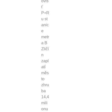
oviš
ť
P+R
u st
anic
e
metr
a B
Zličí
n
zapl
atí
měs
to
zhru
ba
14,4
mili
onu