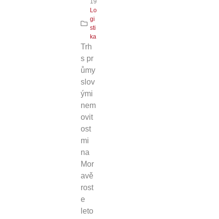
19
Lo
gi
sti
ka
Trh
s pr
ůmy
slov
ými
nem
ovit
ost
mi
na
Mor
avě
rost
e
leto