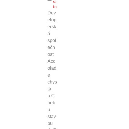
sti
ka
Dev
elop
ersk
á
spol
ečn
ost
Acc
olad
e
chys
tá
u C
heb
u
stav
bu