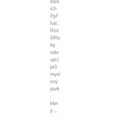
dalš
ích
čtyř
hal.
Roz
šířily
by
stáv
ající
prů
mysl
ový
park
,
kter
ý ...