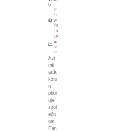
u
21
/0
9/
20
18
Lo
gi
sti
ka
Asi
mili
ardu
koru
n
plán
uje
spol
ečn
ost
Pan