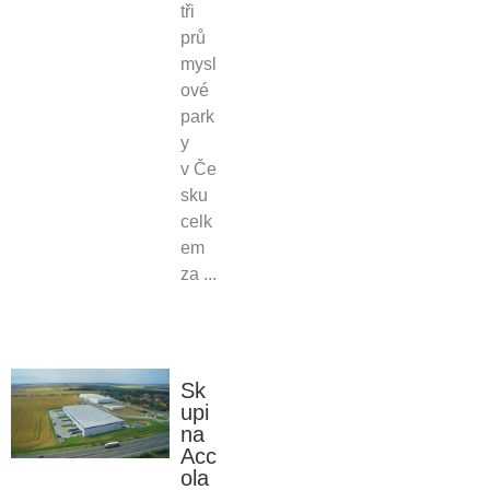
tři
prů
mysl
ové
park
y
v Če
sku
celk
em
za ...
Sk
upi
na
Acc
ola