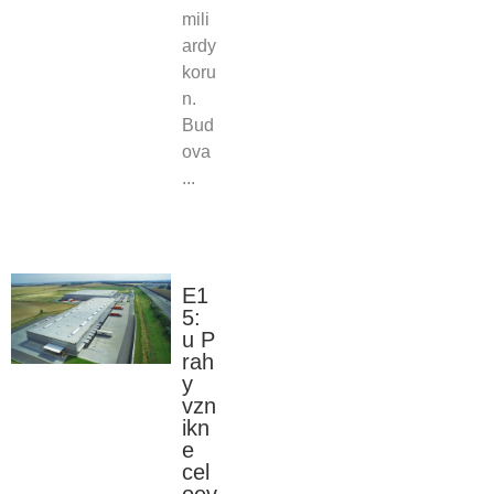
mili
ardy
koru
n.
Bud
ova
...
E1
5:
u P
rah
y
vzn
ikn
e
cel