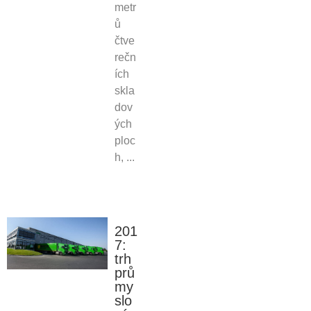
metr
ů
čtve
rečn
ích
skla
dov
ých
ploc
h, ...
201
7:
trh
prů
my
slo