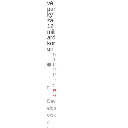
vé
par
ky
za
12
mili
ard
kor
un
19
/1
1/
20
18
Lo
gi
sti
ka
Dev
elop
ersk
á