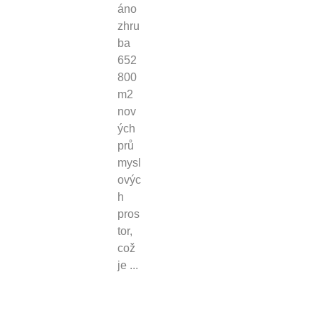
áno
zhru
ba
652
800
m2
nov
ých
prů
mysl
ovýc
h
pros
tor,
což
je ...