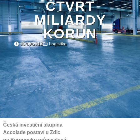
ČTVRT
MILIARDY
KORUN
05/09/2018
Logistika
Česká investiční skupina
Accolade postaví u Zdic
na Berounsku průmyslový