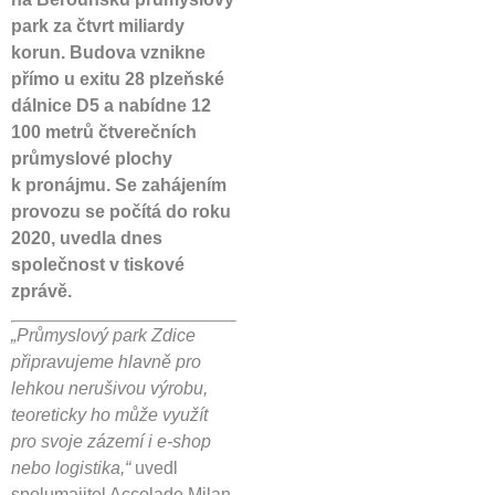
park za čtvrt miliardy
korun. Budova vznikne
přímo u exitu 28 plzeňské
dálnice D5 a nabídne 12
100 metrů čtverečních
průmyslové plochy
k pronájmu. Se zahájením
provozu se počítá do roku
2020, uvedla dnes
společnost v tiskové
zprávě.
„Průmyslový park Zdice
připravujeme hlavně pro
lehkou nerušivou výrobu,
teoreticky ho může využít
pro svoje zázemí i e-shop
nebo logistika,“
uvedl
spolumajitel Accolade Milan