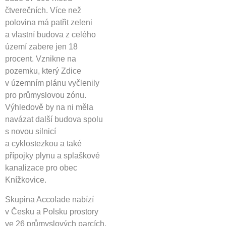
čtverečních. Více než
polovina má patřit zeleni
a vlastní budova z celého
území zabere jen 18
procent. Vznikne na
pozemku, který Zdice
v územním plánu vyčlenily
pro průmyslovou zónu.
Výhledově by na ni měla
navázat další budova spolu
s novou silnicí
a cyklostezkou a také
přípojky plynu a splaškové
kanalizace pro obec
Knížkovice.
Skupina Accolade nabízí
v Česku a Polsku prostory
ve 26 průmyslových parcích.