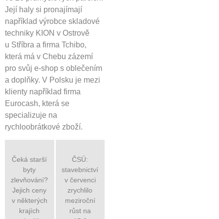
Její haly si pronajímají
například výrobce skladové
techniky KION v Ostrově
u Stříbra a firma Tchibo,
která má v Chebu zázemí
pro svůj e-shop s oblečením
a doplňky. V Polsku je mezi
klienty například firma
Eurocash, která se
specializuje na
rychloobrátkové zboží.
Čeká starší
ČSÚ:
byty
stavebnictví
zlevňování?
v červenci
Jejich ceny
zrychlilo
v některých
meziroční
krajích
růst na