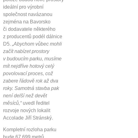
ideální pro výrobní
společnost navázanou
zejména na Bavorsko
či dodavatele některého
z producentů podél dálnice
D5.
„Abychom vůbec mohli
začít nabízet prostory
v budoucím parku, musíme
mít nejdříve hotový celý
povolovací proces, což
zabere řádově rok až dva
roky. Samotná stavba pak
není delší než devět
měsíců,“
uvedl ředitel
rozvoje nových lokalit
Accolade Jiří Stránský.
Kompletní rozloha parku
bude 67 699 metrů