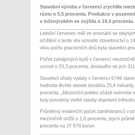
Stavební výroba v červenci zrychlila mez
růstu o 5,5 procenta. Produkce v pozemním
v inženýrském se zvýšila o 19,4 procenta.
Letošní červenec měl ve srovnání se stejný
očištění o tento vliv vzrostlo stavebnictví o
vlivu počtu pracovních dnů byla stavební pro
Počet zahájených bytů v červenci meziročně
vzrostl o 55,3 procenta, dostavělo se jich 31
Stavební úřady vydaly v červenci 6746 stave
hodnota těchto staveb dosáhla 25,4 miliardy
procenta.
„Meziroční pokles zčásti ovlivnila
byly povoleny velké stavby dopravní infrastru
Průměrný evidenční počet zaměstnanců v podn
meziročně snížil o 1,8 procenta, jejich prů
procenta na 37 979 korun.