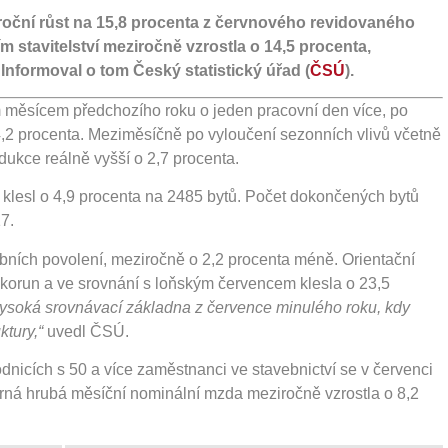
iroční růst na 15,8 procenta z červnového revidovaného
 stavitelství meziročně vzrostla o 14,5 procenta,
 Informoval o tom Český statistický úřad (
ČSÚ
).
m měsícem předchozího roku o jeden pracovní den více, po
 14,2 procenta. Meziměsíčně po vyloučení sezonních vlivů včetně
dukce reálně vyšší o 2,7 procenta.
 klesl o 4,9 procenta na 2485 bytů. Počet dokončených bytů
17.
bních povolení, meziročně o 2,2 procenta méně. Orientační
 korun a ve srovnání s loňským červencem klesla o 23,5
 vysoká srovnávací základna z července minulého roku, kdy
ktury,“
uvedl ČSÚ.
icích s 50 a více zaměstnanci ve stavebnictví se v červenci
měrná hrubá měsíční nominální mzda meziročně vzrostla o 8,2