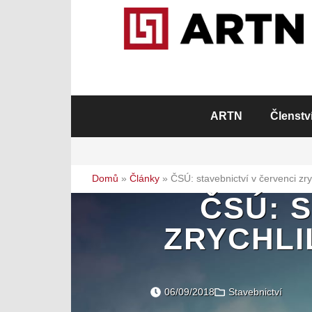
ARTN
Členstv
Domů
»
Články
»
ČSÚ: stavebnictví v červenci zry
ČSÚ: 
ZRYCHLI
06/09/2018
Stavebnictví