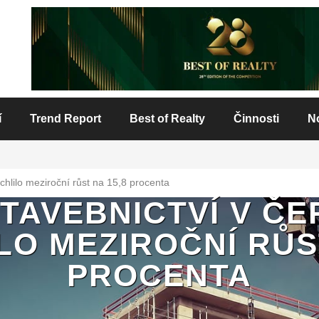
í
Trend Report
Best of Realty
Činnosti
N
chlilo meziroční růst na 15,8 procenta
STAVEBNICTVÍ V ČE
LO MEZIROČNÍ RŮST
PROCENTA