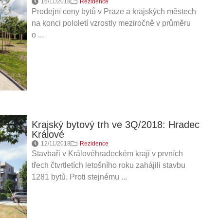
16/11/2018
Rezidence
Prodejní ceny bytů v Praze a krajských městech
na konci pololetí vzrostly meziročně v průměru
o ...
Krajský bytový trh ve 3Q/2018: Hradec
Králové
12/11/2018
Rezidence
Stavbaři v Královéhradeckém kraji v prvních
třech čtvrtletích letošního roku zahájili stavbu
1281 bytů. Proti stejnému ...