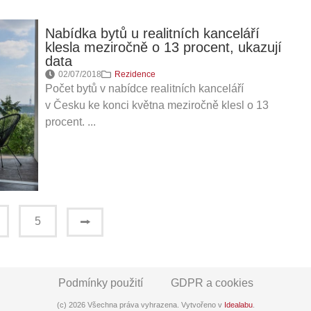
Nabídka bytů u realitních kanceláří
klesla meziročně o 13 procent, ukazují
data
02/07/2018
Rezidence
Počet bytů v nabídce realitních kanceláří
v Česku ke konci května meziročně klesl o 13
procent. ...
⭢
5
Podmínky použití
GDPR a cookies
(c) 2026 Všechna práva vyhrazena. Vytvořeno v
Idealabu
.