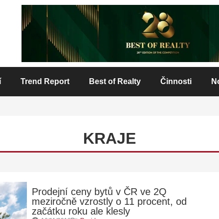
í
Trend Report
Best of Realty
Činnosti
N
KRAJE
Prodejní ceny bytů v ČR ve 2Q
meziročně vzrostly o 11 procent, od
začátku roku ale klesly