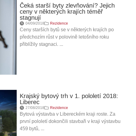
Čeká starší byty zlevňování? Jejich
ceny v některých krajích téměř
stagnují
04/09/2018
Rezidence
Ceny starších bytů se v některých krajích po
předchozím růst v polovině letošního roku
přiblížily stagnaci. ...
Krajský bytový trh v 1. pololetí 2018:
Liberec
27/08/2018
Rezidence
Bytová výstavba v Libereckém kraji roste. Za
první pololetí dokončili stavbaři v kraji výstavbu
459 bytů, ...