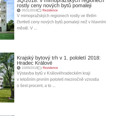
3Q/2018: v mimopražských regionech
rostly ceny nových bytů pomaleji
05/11/2018
Rezidence
V mimopražských regionech rostly ve třetím
čtvrtletí ceny nových bytů pomaleji než v hlavním
městě. V ...
Krajský bytový trh v 1. pololetí 2018:
Hradec Králové
10/09/2018
Rezidence
Výstavba bytů v Královéhradeckém kraji
v letošním prvním pololetí meziročně vzrostla
o šest procent, a to ...