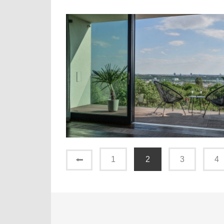
⭠
1
2
3
4