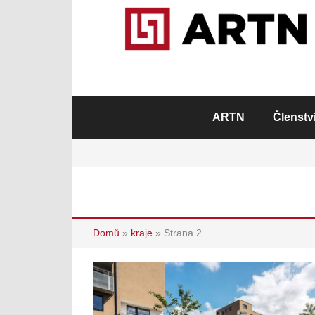
ARTN
Členstv
Domů
»
kraje
»
Strana 2