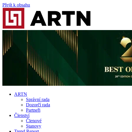
Přejít k obsahu
ARTN
Správní rada
Dozorčí rada
Partneři
Členství
Členové
Stanovy
Trend Report