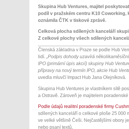
Skupina Hub Ventures, majitel poskytovat
podíl v pražském centru K10 Coworking, k
oznámila ČTK v tiskové zprávě.
Celková plocha sdílených kanceláří skupi
Z celkové plochy všech sdílených kanceláří
Členská základna v Praze se podle Hub Vent
lidí.
„Podpis dohody uzavírá několikaměsíční 
IPO (primární úpis akcií) skupiny Hub Ventu
přípravy na nový termín IPO, akcie Hub Ventur
uvedla mluvčí Impact Hub Jana Olejníková.
Skupina Hub Ventures je vlastníkem sítě pos
a Ostravě. Zároveň je majitelem poradenské 
Podle údajů realitní poradenské firmy Cush
sdílených kanceláří o celkové ploše 25 000 me
ve velké většině Češi. Nejčastějšími obory je
nebo psaní textů.