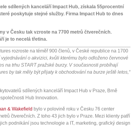
ele sdílených kanceláří Impact Hub, získala 55procentní
teré poskytuje stejné služby. Firma Impact Hub to dnes
ny v Česku tak vzroste na 7700 metrů čtverečních.
 je to necelá třetina.
ures rozroste na téměř 900 členů, v České republice na 1700
vyjednávání o akvizici, kvůli kterému bylo odloženo červnové
res na trhu START pražské burzy. V současnosti probíhají
es by tak měly být přijaty k obchodování na burze ještě letos,“
kytovatelů sdílených kanceláří Impact Hub v Praze, Brně
společnosti Hub Innovation.
man & Wakefield
bylo v polovině roku v Česku 76 center
trů čtverečních. Z toho 43 jich bylo v Praze. Mezi klienty patří
jich podnikání jsou technologie a IT, marketing, grafický design