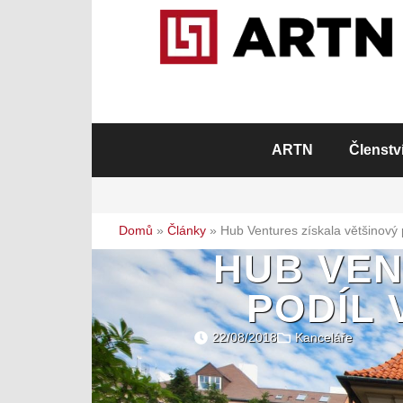
ARTN
Členstv
Domů
»
Články
»
Hub Ventures získala většinový
HUB VEN
PODÍL 
22/08/2018
Kanceláře