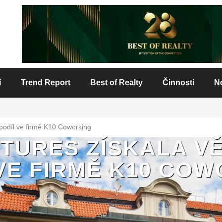
í
Trend Report
Best of Realty
Činnosti
N
 podíl ve firmě K10 Coworking
TURES ZÍSKALA V
VE FIRMĚ K10 CO