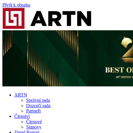
Přejít k obsahu
ARTN
Správní rada
Dozorčí rada
Partneři
Členství
Členové
Stanovy
Trend Report