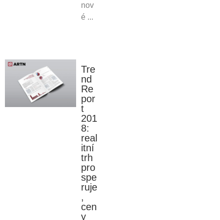
nov
é ...
Tre
nd
Re
por
t
201
8:
real
itní
trh
pro
spe
ruje
,
cen
y