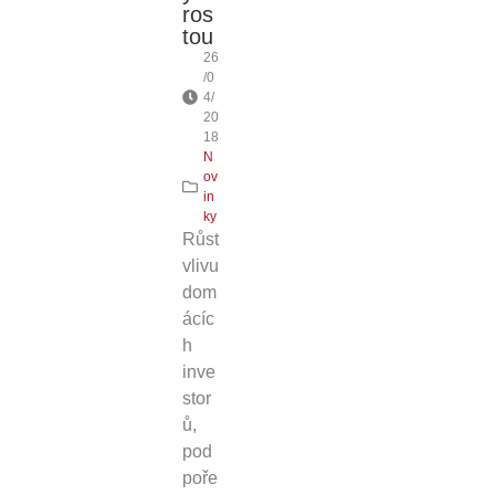
ros
tou
26
/0
4/
20
18
N
ov
in
ky
Růst
vlivu
dom
ácíc
h
inve
stor
ů,
pod
poře