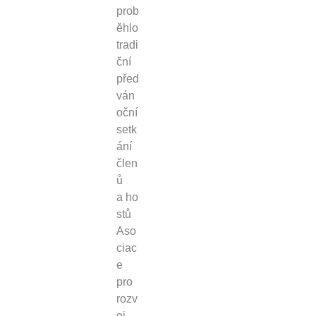
prob
ěhlo
tradi
ční
před
ván
oční
setk
ání
člen
ů
a ho
stů
Aso
ciac
e
pro
rozv
oj