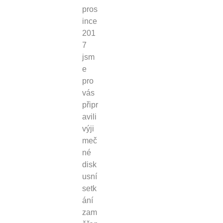
pros
ince
201
7
jsm
e
pro
vás
připr
avili
výji
meč
né
disk
usní
setk
ání
zam