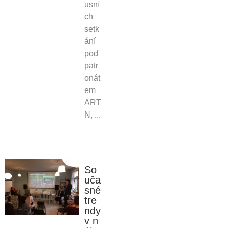
usní
ch
setk
ání
pod
patr
onát
em
ART
N, ...
So
uča
sné
tre
ndy
v n