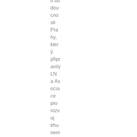
o bu
dou
cno
sti
Pra
hy,
kter
ý
připr
avily
LN
a As
ocia
ce
pro
rozv
oj
trhu
nem