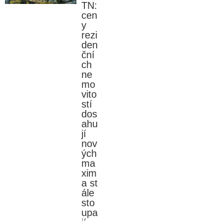
TN:
cen
y
rezi
den
ční
ch
ne
mo
vito
stí
dos
ahu
jí
nov
ých
ma
xim
a st
ále
sto
upa