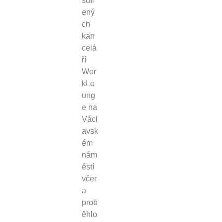
sdíl
ený
ch
kan
celá
ří
Wor
kLo
ung
e na
Václ
avsk
ém
nám
ěstí
včer
a
prob
ěhlo