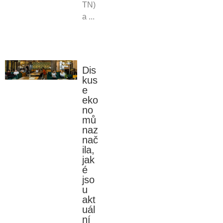
TN)
a ...
Dis
kus
e
eko
no
mů
naz
nač
ila,
jak
é
jso
u
akt
uál
ní