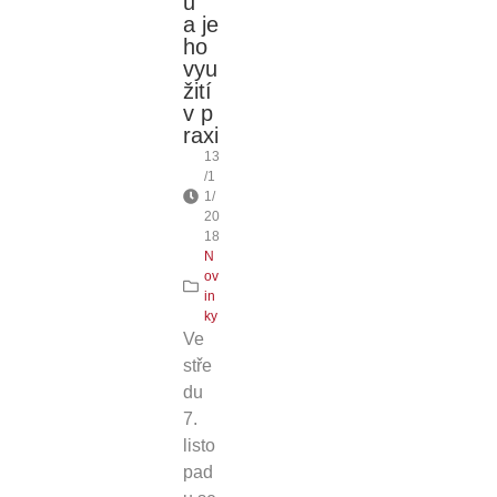
u
a je
ho
vyu
žití
v p
raxi
13
/1
1/
20
18
N
ov
in
ky
Ve
stře
du
7.
listo
pad