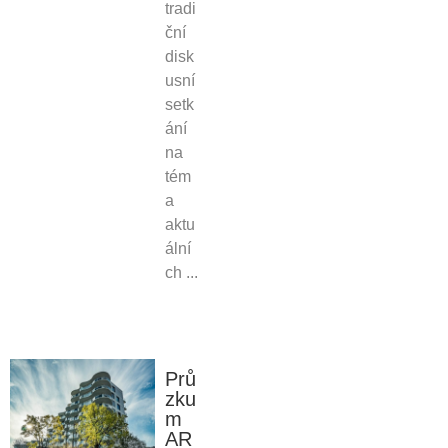
tradi
ční
disk
usní
setk
ání
na
tém
a
aktu
ální
ch ...
Prů
zku
m
AR