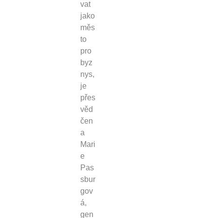
vat
jako
měs
to
pro
byz
nys,
je
přes
věd
čen
a
Mari
e
Pas
sbur
gov
á,
gen