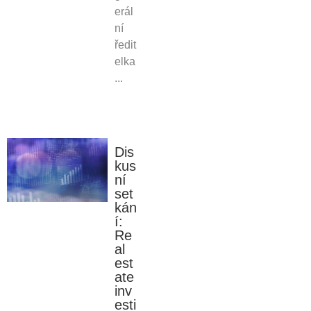
erál
ní
ředit
elka
...
Dis
kus
ní
set
kán
í:
Re
al
est
ate
inv
esti