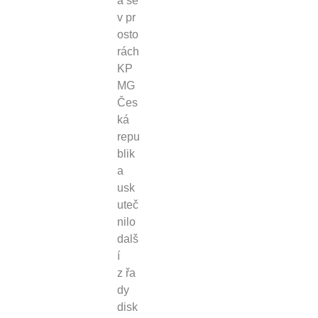
a se
v pr
osto
rách
KP
MG
Čes
ká
repu
blik
a
usk
uteč
nilo
dalš
í
z řa
dy
disk