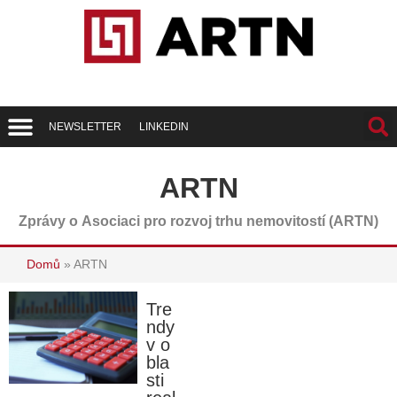
NEWSLETTER
LINKEDIN
Trend Report
Best of Realty
ARTN
Zprávy o Asociaci pro rozvoj trhu nemovitostí (ARTN)
Domů
»
ARTN
Tre
ndy
v o
bla
sti