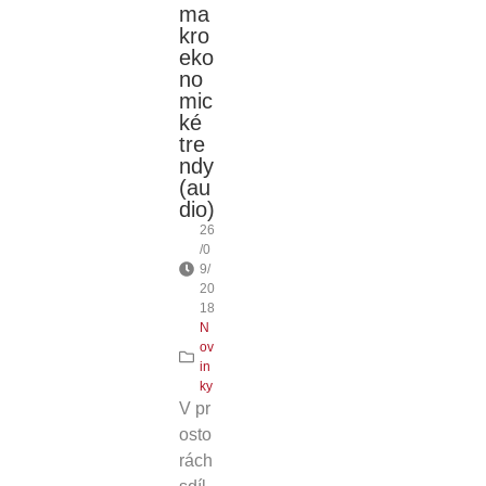
ma
kro
eko
no
mic
ké
tre
ndy
(au
dio)
26
/0
9/
20
18
N
ov
in
ky
V pr
osto
rách