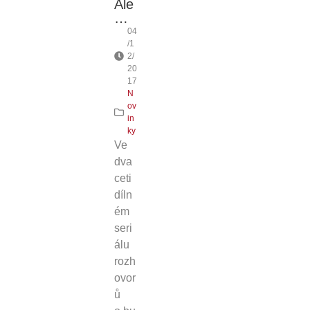
Ale
…
04
/1
2/
20
17
N
ov
in
ky
Ve
dva
ceti
díln
ém
seri
álu
rozh
ovor
ů