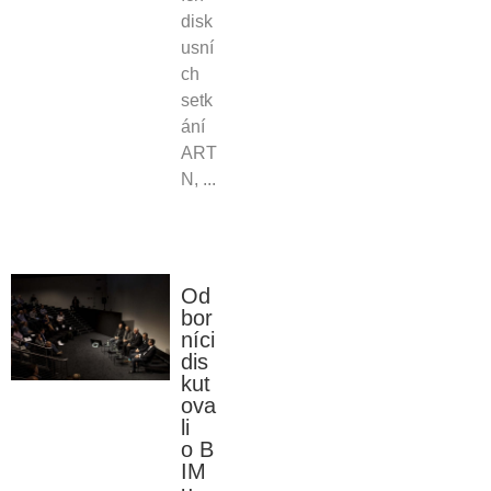
disk
usní
ch
setk
ání
ART
N, ...
Od
bor
níci
dis
kut
ova
li
o B
IM