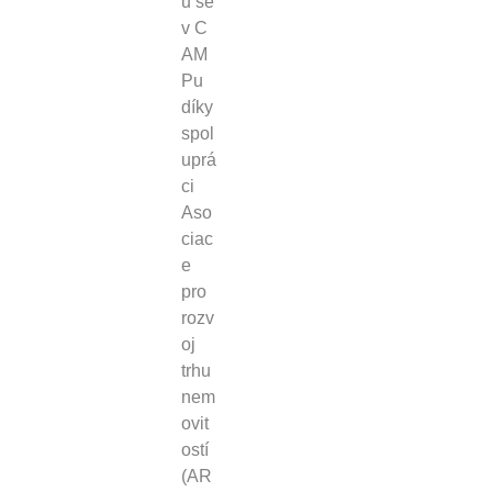
u se
v C
AM
Pu
díky
spol
uprá
ci
Aso
ciac
e
pro
rozv
oj
trhu
nem
ovit
ostí
(AR