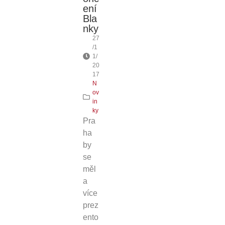
ení
Bla
nky
27
/1
1/
20
17
N
ov
in
ky
Pra
ha
by
se
měl
a
více
prez
ento