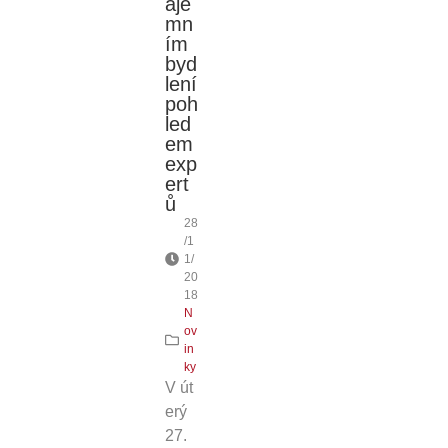
áje
mn
ím
byd
lení
poh
led
em
exp
ert
ů
28
/1
1/
20
18
N
ov
in
ky
V út
erý
27.