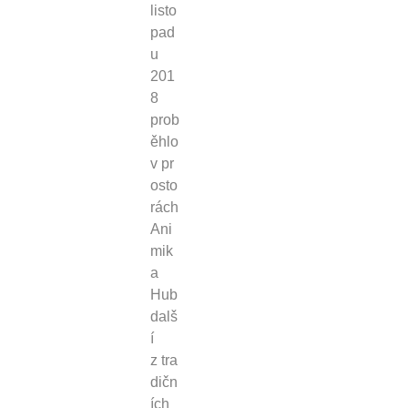
listo
pad
u
201
8
prob
ěhlo
v pr
osto
rách
Ani
mik
a
Hub
dalš
í
z tra
dičn
ích