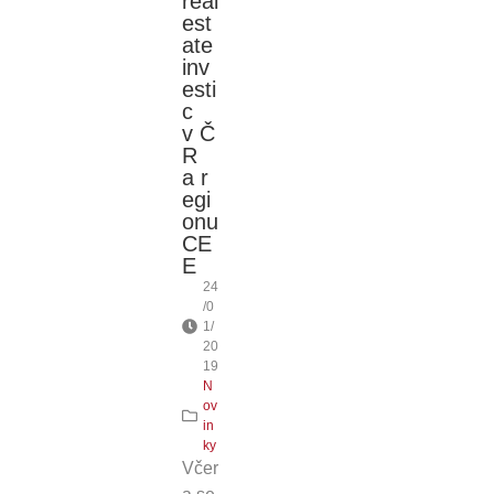
real
est
ate
inv
esti
c
v Č
R
a r
egi
onu
CE
E
24
/0
1/
20
19
N
ov
in
ky
Včer