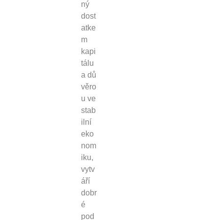
ný
dost
atke
m
kapi
tálu
a dů
věro
u ve
stab
ilní
eko
nom
iku,
vytv
áří
dobr
é
pod