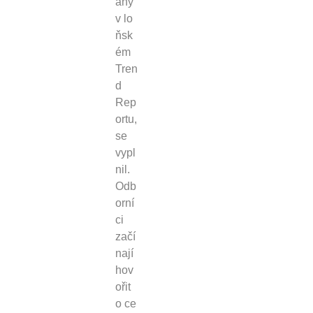
aný
v lo
ňsk
ém
Tren
d
Rep
ortu,
se
vypl
nil.
Odb
orní
ci
začí
nají
hov
ořit
o ce