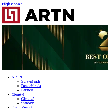
Přejít k obsahu
ARTN
Správní rada
Dozorčí rada
Partneři
Členství
Členové
Stanovy
Trend Report