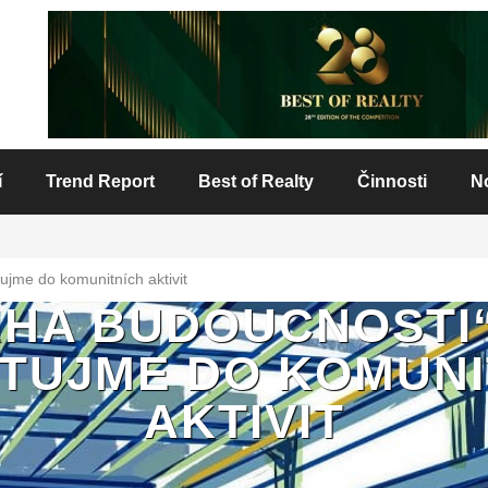
í
Trend Report
Best of Realty
Činnosti
N
ujme do komunitních aktivit
HA BUDOUCNOSTI“
STUJME DO KOMUNI
AKTIVIT