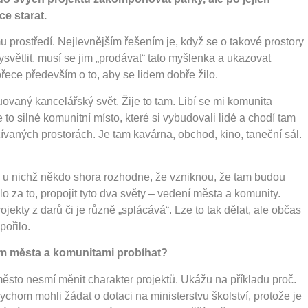
e starat.
prostředí. Nejlevnějším řešením je, když se o takové prostory
ysvětlit, musí se jim „prodávat“ tato myšlenka a ukazovat
řece především o to, aby se lidem dobře žilo.
uovaný kancelářský svět. Žije to tam. Libí se mi komunita
to silné komunitní místo, které si vybudovali lidé a chodí tam
žívaných prostorách. Je tam kavárna, obchod, kino, taneční sál.
y, u nichž někdo shora rozhodne, že vzniknou, že tam budou
álo za to, propojit tyto dva světy – vedení města a komunity.
ekty z darů či je různě „splácává“. Lze to tak dělat, ale občas
pořilo.
m města a komunitami probíhat?
ěsto nesmí měnit charakter projektů. Ukážu na příkladu proč.
ychom mohli žádat o dotaci na ministerstvu školství, protože je