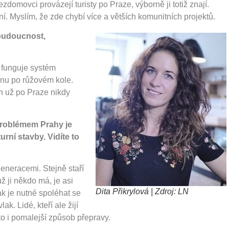
domovci provázejí turisty po Praze, výborně ji totiž znají.
í. Myslím, že zde chybí více a větších komunitních projektů.
 budoucnost,
 funguje systém
hnu po růžovém kole.
h už po Praze nikdy
m problémem Prahy je
rní stavby. Vidíte to
generacemi. Stejně staří
už ji někdo má, je asi
Dita Přikrylová | Zdroj: LN
k je nutné spoléhat se
ak. Lidé, kteří ale žijí
to i pomalejší způsob přepravy.