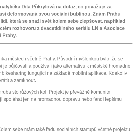
alytička Dita Přikrylová na dotaz, co považuje za
asi deformovaná svou sociální bublinou. Znám Prahu
 lidí, která se snaží svět kolem sebe zlepšovat, například
ctém rozhovoru z dvacetidílného seriálu LN a Asociace
i Prahy.
lika městech včetně Prahy. Původní myšlenkou bylo, že se
 si je půjčovali a používali jako alternativu k městské hromadné
 bikesharing fungující na základě mobilní aplikace. Kdekoliv
vrátit a zamknout.
zhruba sto růžových kol. Projekt je převážně komunitní
echtějí spoléhat jen na hromadnou dopravu nebo fandí lepšímu
olem sebe mám také řadu sociálních startupů včetně projektu