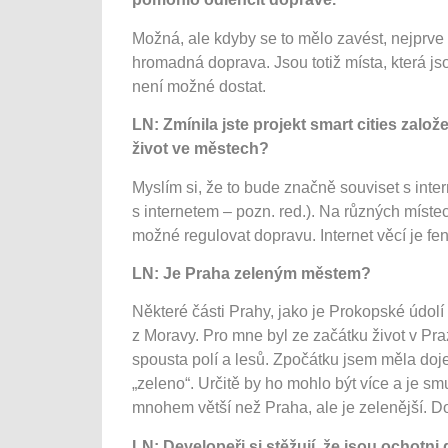
Možná, ale kdyby se to mělo zavést, nejprve
hromadná doprava. Jsou totiž místa, která js
není možné dostat.
LN: Zmínila jste projekt smart cities za
život ve městech?
Myslím si, že to bude značně souviset s inte
s internetem – pozn. red.). Na různých míst
možné regulovat dopravu. Internet věcí je fe
LN: Je Praha zeleným městem?
Některé části Prahy, jako je Prokopské údolí
z Moravy. Pro mne byl ze začátku život v Pr
spousta polí a lesů. Zpočátku jsem měla doje
„zeleno“. Určitě by ho mohlo být více a je s
mnohem větší než Praha, ale je zelenější. D
LN: Developeři si stěžují, že jsou ochotn