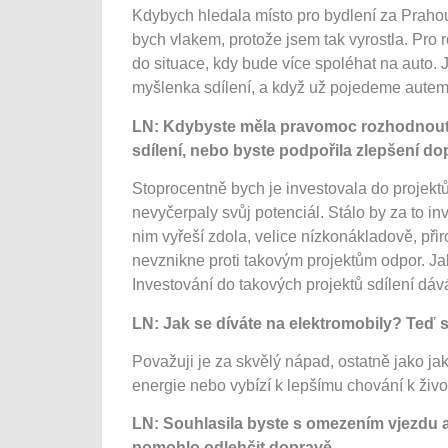
Kdybych hledala místo pro bydlení za Prahou,
bych vlakem, protože jsem tak vyrostla. Pro 
do situace, kdy bude více spoléhat na auto.
myšlenka sdílení, a když už pojedeme autem
LN: Kdybyste měla pravomoc rozhodnout, 
sdílení, nebo byste podpořila zlepšení do
Stoprocentně bych je investovala do projektů 
nevyčerpaly svůj potenciál. Stálo by za to i
nim vyřeší zdola, velice nízkonákladově, přiro
nevznikne proti takovým projektům odpor. Jak
Investování do takových projektů sdílení dáv
LN: Jak se díváte na elektromobily? Teď 
Považuji je za skvělý nápad, ostatně jako jak
energie nebo vybízí k lepšímu chování k živo
LN: Souhlasila byste s omezením vjezdu a
pomohlo odlehčit dopravě.