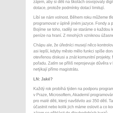
zájem, aby si děti na školách osvojovaly digi
dotace, protože podmínky dotací limitují.
Líbí se nám volnost. Během roku můžeme třeb
programovat v úplně jiném jazyce. Fondy a p
Bojíme se toho, raději se staráme o každou 
peníze na hraní. Z mnohých vzniknou úžasné
Chápu ale, že úředníci musejí něco kontrolov
asi lepší, kdyby město mělo funkci spíše do
otevřenou diskusi a znát komunitní projekty. 
pořadu. Zatím se příliš neprojevuje důvěra v k
netýkají přímo magistrátu.
LN: Jaké?
Každý rok probíhá týden na podporu program
v Praze, Microsoftem, Akademií programování
pro malé děti, který navštívilo asi 350 dětí. 
účastnit nebo kolik jich máme oslovit a co 
zájem se přihlásit do dlouhodobých kurzů.