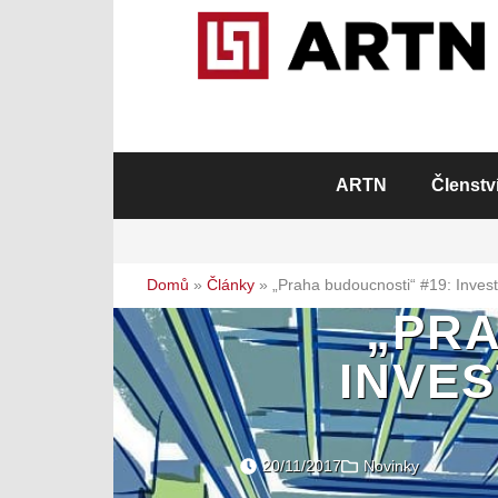
ARTN
Členstv
Domů
»
Články
»
„Praha budoucnosti“ #19: Invest
„PRA
INVE
20/11/2017
Novinky