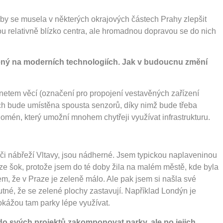
 by se musela v některých okrajových částech Prahy zlepšit
ou relativně blízko centra, ale hromadnou dopravou se do nich
ložený na moderních technologiích. Jak v budoucnu změní
rnetem věcí (označení pro propojení vestavěných zařízení
ech bude umístěna spousta senzorů, díky nimž bude třeba
nomén, který umožní mnohem chytřeji využívat infrastrukturu.
 či nábřeží Vltavy, jsou nádherné. Jsem typickou naplaveninou
aze šok, protože jsem do té doby žila na malém městě, kde byla
m, že v Praze je zeleně málo. Ale pak jsem si našla své
mutné, že se zelené plochy zastavují. Například Londýn je
okážou tam parky lépe využívat.
i do svých projektů zakomponovat parky, ale po jejich