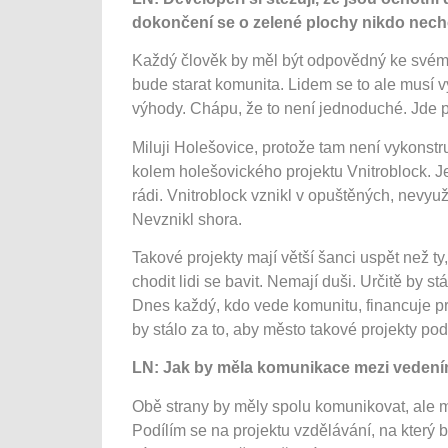
dokončení se o zelené plochy nikdo nechc
Každý člověk by měl být odpovědný ke svému 
bude starat komunita. Lidem se to ale musí v
výhody. Chápu, že to není jednoduché. Jde p
Miluji Holešovice, protože tam není vykonstr
kolem holešovického projektu Vnitroblock. Je 
rádi. Vnitroblock vznikl v opuštěných, nevyu
Nevznikl shora.
Takové projekty mají větší šanci uspět než t
chodit lidi se bavit. Nemají duši. Určitě by st
Dnes každý, kdo vede komunitu, financuje proj
by stálo za to, aby město takové projekty pod
LN: Jak by měla komunikace mezi vedení
Obě strany by měly spolu komunikovat, ale m
Podílím se na projektu vzdělávání, na který b