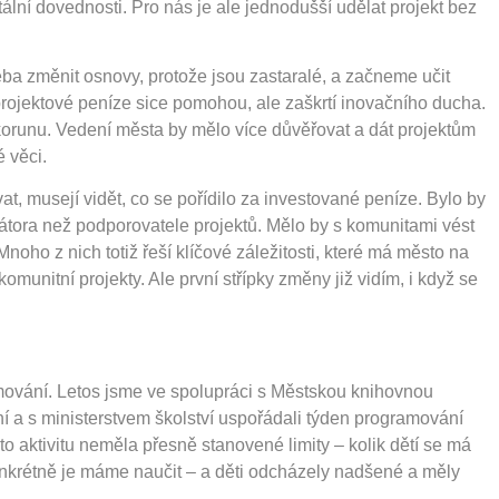
tální dovednosti. Pro nás je ale jednodušší udělat projekt bez
a změnit osnovy, protože jsou zastaralé, a začneme učit
rojektové peníze sice pomohou, ale zaškrtí inovačního ducha.
korunu. Vedení města by mělo více důvěřovat a dát projektům
 věci.
at, musejí vidět, co se pořídilo za investované peníze. Bylo by
nátora než podporovatele projektů. Mělo by s komunitami vést
Mnoho z nich totiž řeší klíčové záležitosti, které má město na
omunitní projekty. Ale první střípky změny již vidím, i když se
ování. Letos jsme ve spolupráci s Městskou knihovnou
 a s ministerstvem školství uspořádali týden programování
Tato aktivitu neměla přesně stanovené limity – kolik dětí se má
konkrétně je máme naučit – a děti odcházely nadšené a měly