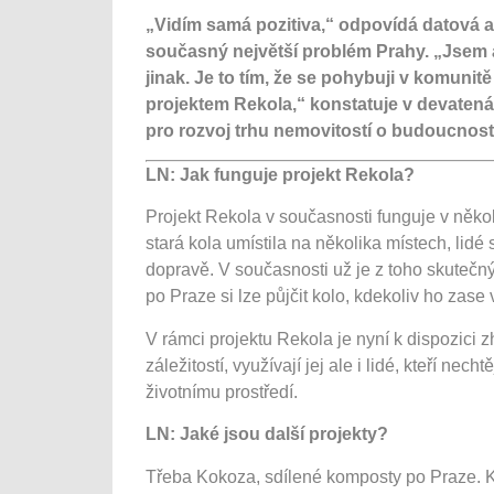
„Vidím samá pozitiva,“ odpovídá datová an
současný největší problém Prahy. „Jsem 
jinak. Je to tím, že se pohybuji v komunitě
projektem Rekola,“ konstatuje v devatená
pro rozvoj trhu nemovitostí o budoucnost
LN: Jak funguje projekt Rekola?
Projekt Rekola v současnosti funguje v něko
stará kola umístila na několika místech, lidé
dopravě. V současnosti už je z toho skutečný
po Praze si lze půjčit kolo, kdekoliv ho zase 
V rámci projektu Rekola je nyní k dispozici 
záležitostí, využívají jej ale i lidé, kteří n
životnímu prostředí.
LN: Jaké jsou další projekty?
Třeba Kokoza, sdílené komposty po Praze. K