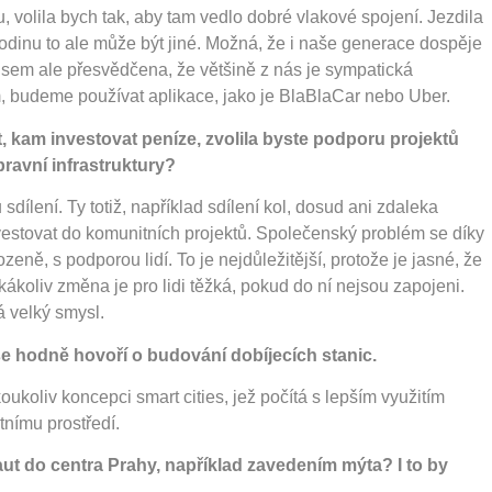
 volila bych tak, aby tam vedlo dobré vlakové spojení. Jezdila
rodinu to ale může být jiné. Možná, že i naše generace dospěje
 Jsem ale přesvědčena, že většině z nás je sympatická
, budeme používat aplikace, jako je BlaBlaCar nebo Uber.
kam investovat peníze, zvolila byste podporu projektů
pravní infrastruktury?
sdílení. Ty totiž, například sdílení kol, dosud ani zdaleka
nvestovat do komunitních projektů. Společenský problém se díky
zeně, s podporou lidí. To je nejdůležitější, protože je jasné, že
ákoliv změna je pro lidi těžká, pokud do ní nejsou zapojeni.
á velký smysl.
se hodně hovoří o budování dobíjecích stanic.
oukoliv koncepci smart cities, jež počítá s lepším využitím
tnímu prostředí.
ut do centra Prahy, například zavedením mýta? I to by