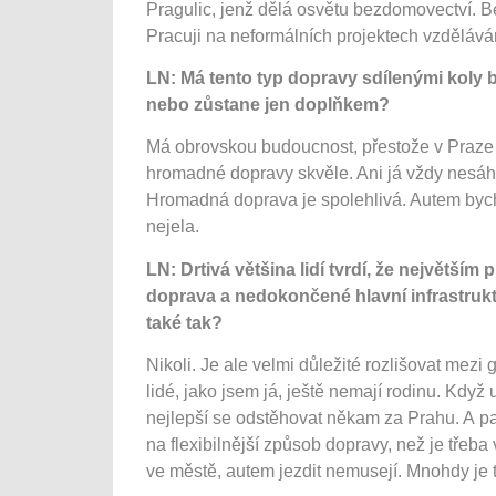
Pragulic, jenž dělá osvětu bezdomovectví. Bez
Pracuji na neformálních projektech vzděláván
LN: Má tento typ dopravy sdílenými koly
nebo zůstane jen doplňkem?
Má obrovskou budoucnost, přestože v Praze
hromadné dopravy skvěle. Ani já vždy nesá
Hromadná doprava je spolehlivá. Autem byc
nejela.
LN: Drtivá většina lidí tvrdí, že největší
doprava a nedokončené hlavní infrastruktu
také tak?
Nikoli. Je ale velmi důležité rozlišovat mezi 
lidé, jako jsem já, ještě nemají rodinu. Když 
nejlepší se odstěhovat někam za Prahu. A pa
na flexibilnější způsob dopravy, než je třeba vl
ve městě, autem jezdit nemusejí. Mnohdy je 