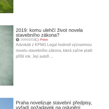
2019: komu ulehčí život novela
stavebního zákona?
20/04/2018
Právo
Advokáti z KPMG Legal hodnotí významnou
novelu stavebního zákona, která začne platit
příští rok. Její autoři ...
Praha novelizuje stavební předpisy,
vyřadí požadavek na oslunění