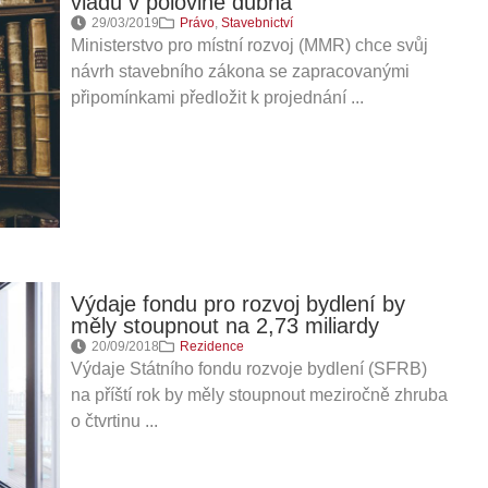
vládu v polovině dubna
29/03/2019
Právo
,
Stavebnictví
Ministerstvo pro místní rozvoj (MMR) chce svůj
návrh stavebního zákona se zapracovanými
připomínkami předložit k projednání ...
Výdaje fondu pro rozvoj bydlení by
měly stoupnout na 2,73 miliardy
20/09/2018
Rezidence
Výdaje Státního fondu rozvoje bydlení (SFRB)
na příští rok by měly stoupnout meziročně zhruba
o čtvrtinu ...