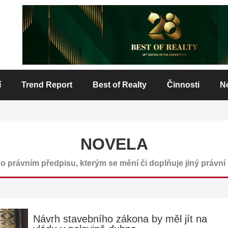
í
Trend Report
Best of Realty
Činnosti
N
NOVELA
o právním předpisu, kterým se mění či doplňuje jiný právní
Návrh stavebního zákona by měl jít na