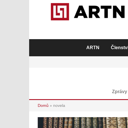
ARTN
Členstv
Zprávy 
Domů
»
novela