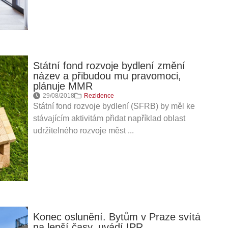
Státní fond rozvoje bydlení změní
název a přibudou mu pravomoci,
plánuje MMR
29/08/2018
Rezidence
Státní fond rozvoje bydlení (SFRB) by měl ke
stávajícím aktivitám přidat například oblast
udržitelného rozvoje měst ...
Konec oslunění. Bytům v Praze svítá
na lepší časy, uvádí IPR