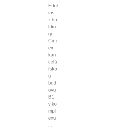
Edul
ios
z ho
ldin
gu
Cim
ex
kan
celá
řsko
u
bud
ovu
B1
v ko
mpl
exu
...