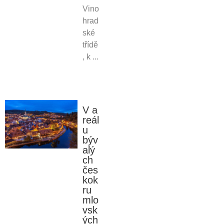
Vino
hrad
ské
třídě
, k ...
V a
reál
u
býv
alý
ch
čes
kok
ru
mlo
vsk
ých