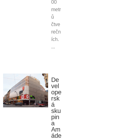
00
metr
ů
čtve
rečn
ích.
...
De
vel
ope
rsk
á
sku
pin
a
Am
áde