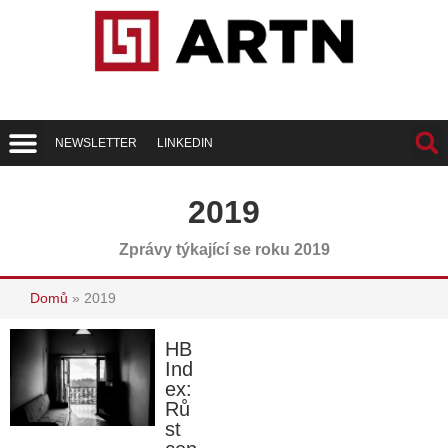
NEWSLETTER
LINKEDIN
Trend Report
Best of Realty
2019
Zprávy týkající se roku 2019
Domů
»
2019
HB
Ind
ex:
Rů
st