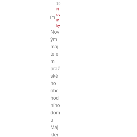
19
N
ov
in
ky
Nov
ým
maji
tele
m
praž
ské
ho
obc
hod
ního
dom
u
Máj,
kter