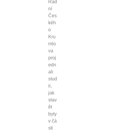
Rad
ní
Čes
kéh
o
Kru
mlo
va
proj
edn
ali
stud
ii,
jak
stav
ět
byty
v čá
sti