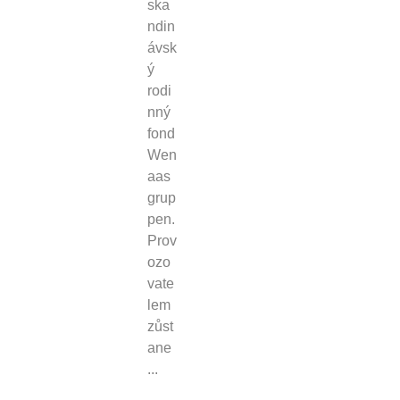
ska
ndin
ávsk
ý
rodi
nný
fond
Wen
aas
grup
pen.
Prov
ozo
vate
lem
zůst
ane
...