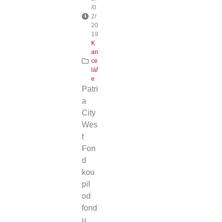
/0
2/
20
19
K
an
ce
lář
e
Patri
a
City
Wes
t
Fon
d
kou
pil
od
fond
u