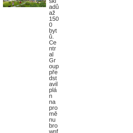
skl
adů
až
150
0
byt
ů.
Ce
ntr
al
Gr
oup
pře
dst
avil
plá
n
na
pro
mě
nu
bro
wnf