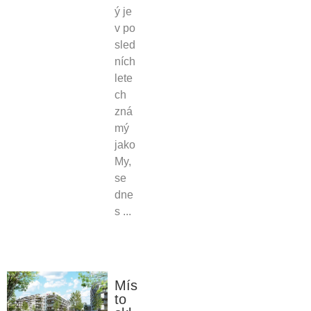
ý je
v po
sled
ních
lete
ch
zná
mý
jako
My,
se
dne
s ...
Mís
to