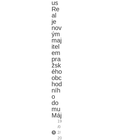
us
Re
al
je
nov
ým
maj
itel
em
pra
žsk
ého
obc
hod
níh
o
do
mu
Máj
19
/0
2/
20