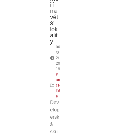
ří
na
vět
ší
lok
alit
y
06
/0
2/
20
19
K
an
ce
lář
e
Dev
elop
ersk
á
sku