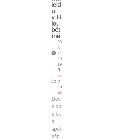
ield
u
v H
lou
bět
íně
08
/0
2/
20
19
R
ez
id
en
ce
Dev
elop
ersk
á
spol
ečn