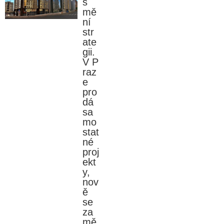
s
mě
ní
str
ate
gii.
V P
raz
e
pro
dá
sa
mo
stat
né
proj
ekt
y,
nov
ě
se
za
mě