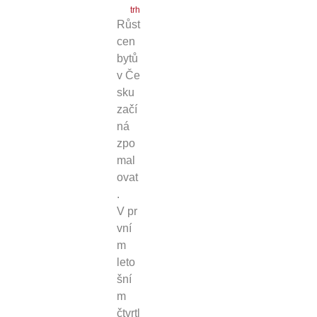
trh
Růst
cen
bytů
v Če
sku
začí
ná
zpo
mal
ovat
.
V pr
vní
m
leto
šní
m
čtvrtl