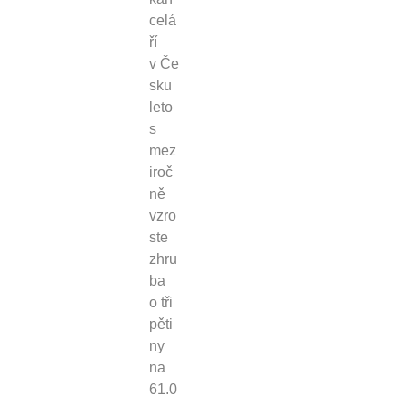
celá
ří
v Če
sku
leto
s
mez
iroč
ně
vzro
ste
zhru
ba
o tři
pěti
ny
na
61.0