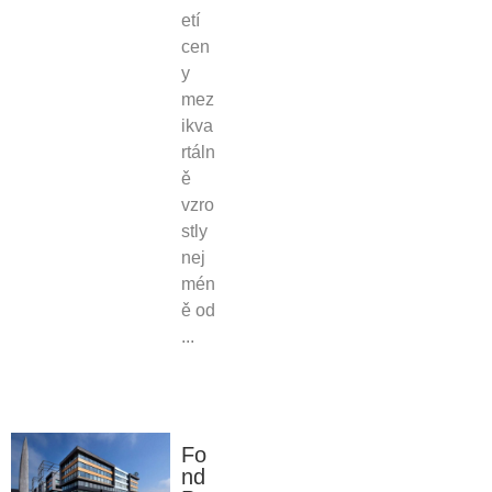
etí
cen
y
mez
ikva
rtáln
ě
vzro
stly
nej
mén
ě od
...
Fo
nd