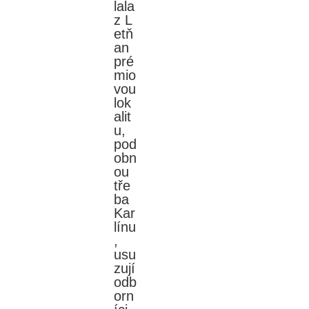
lala
z L
etň
an
pré
mio
vou
lok
alit
u,
pod
obn
ou
tře
ba
Kar
línu
,
usu
zují
odb
orn