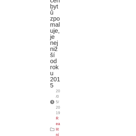
cen
byt
ů
zpo
mal
uje,
je
nej
niž
ší
od
rok
u
201
5
20
/0
5/
20
19
R
ea
lit
ní