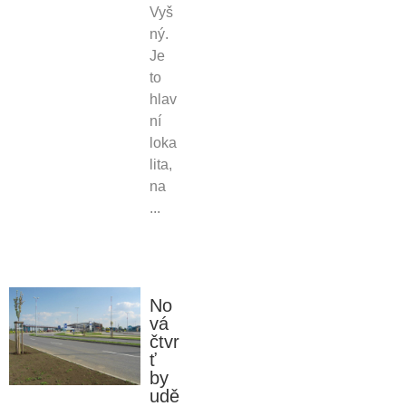
Vyš
ný.
Je
to
hlav
ní
loka
lita,
na
...
No
vá
čtvr
ť
by
udě