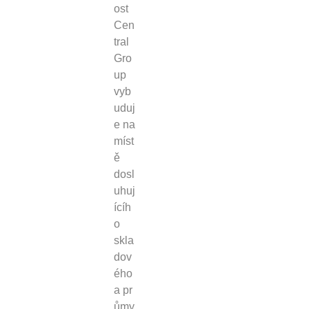
ost
Cen
tral
Gro
up
vyb
uduj
e na
míst
ě
dosl
uhuj
ícíh
o
skla
dov
ého
a pr
ůmy