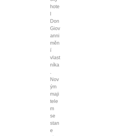
hote
l
Don
Giov
anni
měn
í
vlast
níka
.
Nov
ým
maji
tele
m
se
stan
e