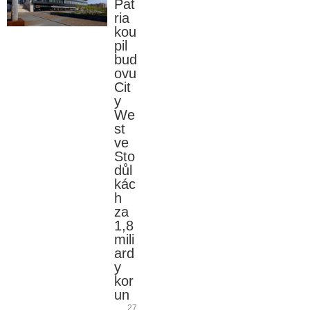
Pat
ria
kou
pil
bud
ovu
Cit
y
We
st
ve
Sto
důl
kác
h
za
1,8
mili
ard
y
kor
un
27