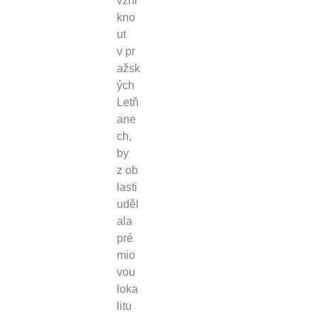
vzni
kno
ut
v pr
ažsk
ých
Letň
ane
ch,
by
z ob
lasti
uděl
ala
pré
mio
vou
loka
litu