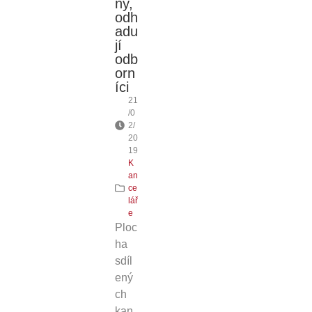
ny,
odh
adu
jí
odb
orn
íci
21
/0
2/
20
19
K
an
ce
lář
e
Ploc
ha
sdíl
ený
ch
kan