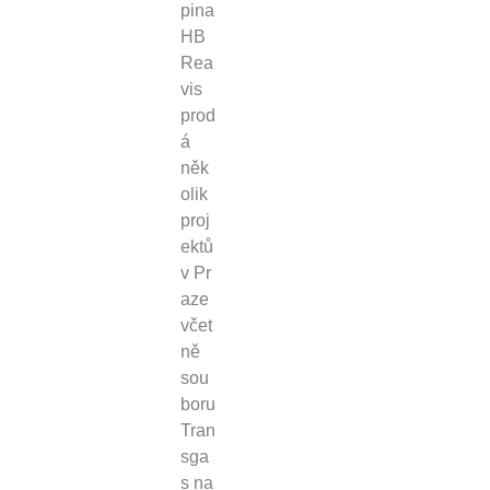
pina
HB
Rea
vis
prod
á
něk
olik
proj
ektů
v Pr
aze
včet
ně
sou
boru
Tran
sga
s na