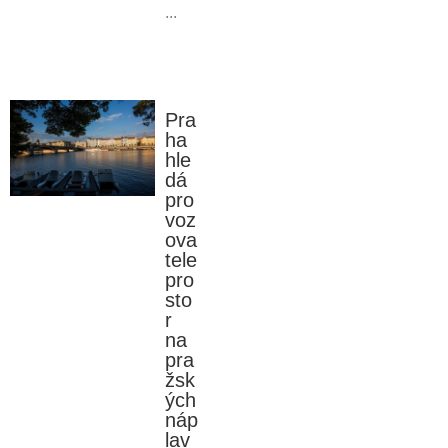
...
Pra
ha
hle
dá
pro
voz
ova
tele
pro
sto
r
na
pra
žsk
ých
náp
lav