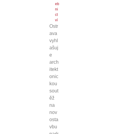
eb
ni
ct
ví
Ostr
ava
vyhl
ašuj
e
arch
itekt
onic
kou
sout
ěž
na
nov
osta
vbu
park