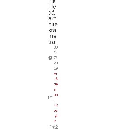
nik
hle
dá
arc
hite
kta
me
tra
30
/0
7/
20
19
Ar
t &
de
si
gn
,
Lif
es
tyl
e
Praž