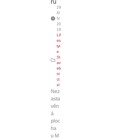
ru
29
/0
5/
20
19
Lif
es
tyl
e
,
St
av
eb
ni
ct
ví
Nez
asta
věn
á
ploc
ha
u M