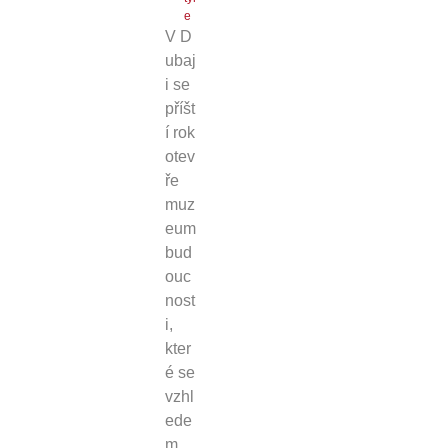
e
V D
ubaj
i se
příšt
í rok
otev
ře
muz
eum
bud
ouc
nost
i,
kter
é se
vzhl
ede
m