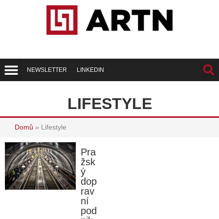
NEWSLETTER
LINKEDIN
Trend Report
Best of Realty
LIFESTYLE
Domů
»
Lifestyle
Pra
žsk
ý
dop
rav
ní
pod