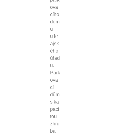
ova
cího
dom
u
u kr
ajsk
ého
úřad
u.
Park
ova
cí
dům
s ka
paci
tou
zhru
ba