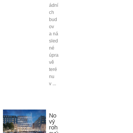
ádní
ch
bud
ov
a ná
sled
né
úpra
vě
teré
nu
v ...
No
vý
roh