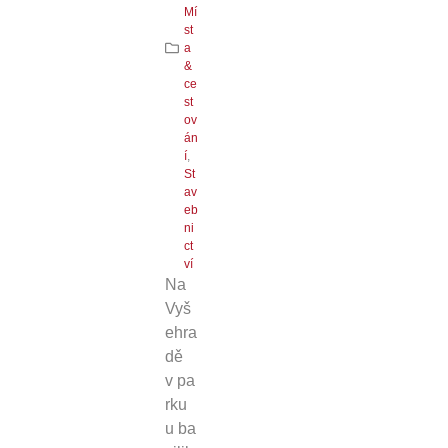
Mí
st
a
&
ce
st
ov
án
í
,
St
av
eb
ni
ct
ví
Na
Vyš
ehra
dě
v pa
rku
u ba