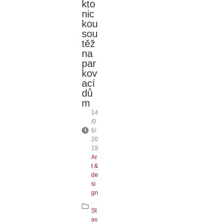
kto
nic
kou
sou
těž
na
par
kov
ací
dů
m
14
/0
6/
20
19
Ar
t &
de
si
gn
,
St
av