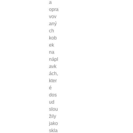
a
opra
vov
aný
ch
kob
ek
na
nápl
avk
ách,
kter
é
dos
ud
slou
žily
jako
skla