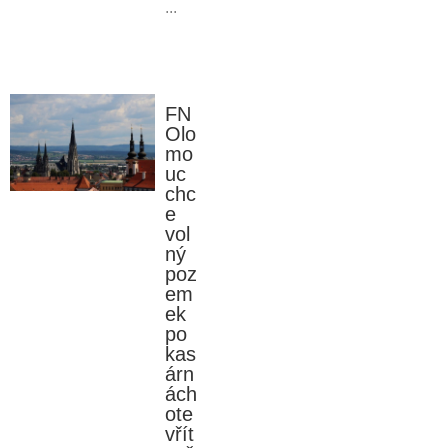
...
FN
Olo
mo
uc
chc
e
vol
ný
poz
em
ek
po
kas
árn
ách
ote
vřít