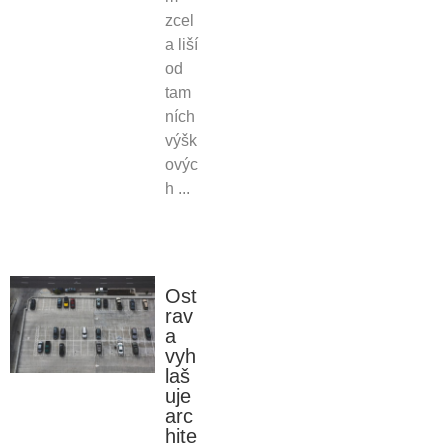
zcel
a liší
od
tam
ních
výšk
ovýc
h ...
Ost
rav
a
vyh
laš
uje
arc
hite