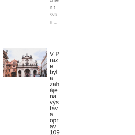
změ
nit
svo
u ...
V P
raz
e
byl
a
zah
áje
na
výs
tav
a
opr
av
109