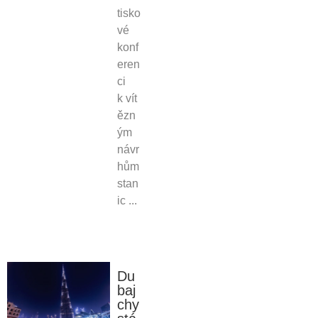
tisko
vé
konf
eren
ci
k vít
ězn
ým
návr
hům
stan
ic ...
Du
baj
chy