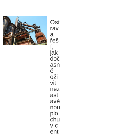
Ost
rav
a
řeš
í,
jak
doč
asn
ě
oži
vit
nez
ast
avě
nou
plo
chu
v c
ent