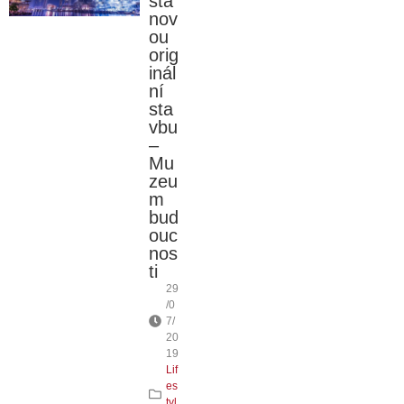
stá
nov
ou
orig
inál
ní
sta
vbu
–
Mu
zeu
m
bud
ouc
nos
ti
29
/0
7/
20
19
Lif
es
tyl