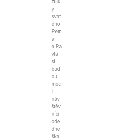
zilik
y
svat
ého
Petr
a
a Pa
vla
si
bud
ou
moc
i
náv
štěv
níci
ode
dne
ška