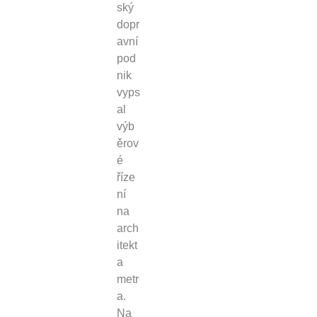
ský
dopr
avní
pod
nik
vyps
al
výb
ěrov
é
říze
ní
na
arch
itekt
a
metr
a.
Na