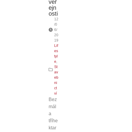
veř
ejn
osti
12
/0
6/
20
19
Lif
es
tyl
e
,
St
av
eb
ni
ct
ví
Bez
mál
a
tříhe
ktar