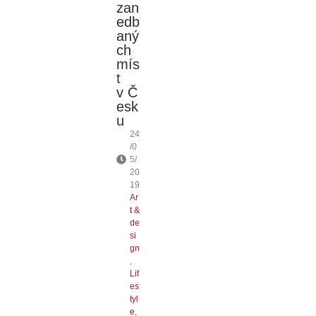
zan
edb
aný
ch
mís
t
v Č
esk
u
24
/0
5/
20
19
Ar
t &
de
si
gn
,
Lif
es
tyl
e
,