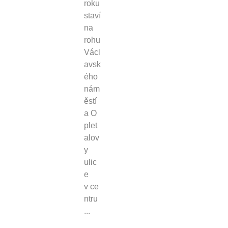
roku
staví
na
rohu
Václ
avsk
ého
nám
ěstí
a O
plet
alov
y
ulic
e
v ce
ntru
...