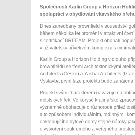
Společnosti Karlín Group a Horizon Holdin
spolupráci v obydlování vltavského břehu
Dnes zanedbaný brownfield v sousedství gol
během několika let promění v atraktivní čtvr
s certifikací BREEAM. Projekt obohatí populár
v uživatelsky přívětivém komplexu s minimáln
Karlín Group a Horizon Holding v dlouho při
brownfieldů se třemi architektonickými ateli
Architects (Česko) a Yashar Architects (Izrael)
Výstavba první fáze projektu bude zahájena n
Projekt svým charakterem navazuje na oblíb
městských řek. Velkorysé krajinářské zprac
významně obohacuje o různorodé příležitosti 
a to způsobem individuálním, rodinným i kom
obklopujícího bytové domy stejné nároky jak
o vytvoření soukromého a veřejného prostoru