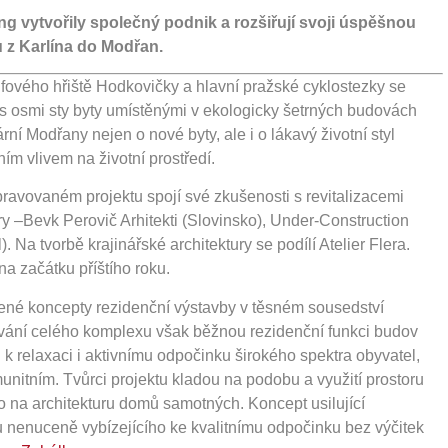
g vytvořily společný podnik a rozšiřují svoji úspěšnou
 z Karlína do Modřan.
fového hřiště Hodkovičky a hlavní pražské cyklostezky se
ť s osmi sty byty umístěnými v ekologicky šetrných budovách
ní Modřany nejen o nové byty, ale i o lákavý životní styl
ím vlivem na životní prostředí.
pravovaném projektu spojí své zkušenosti s revitalizacemi
éry –Bevk Perovič Arhitekti (Slovinsko), Under-Construction
. Na tvorbě krajinářské architektury se podílí Atelier Flera.
a začátku příštího roku.
ené koncepty rezidenční výstavby v těsném sousedství
ování celého komplexu však běžnou rezidenční funkci budov
k relaxaci i aktivnímu odpočinku širokého spektra obyvatel,
unitním. Tvůrci projektu kladou na podobu a využití prostoru
o na architekturu domů samotných. Koncept usilující
 nenuceně vybízejícího ke kvalitnímu odpočinku bez výčitek