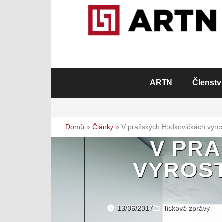
ARTN
Členstv
Domů
»
Články
»
V pražských Hodkovičkách vyros
V PR
VYROST
13/06/2017
Tiskové zprávy