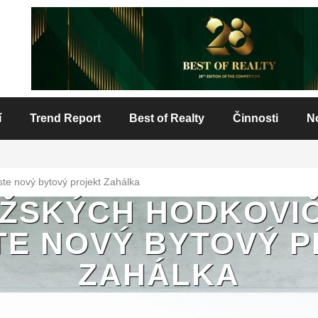
í
Trend Report
Best of Realty
Činnosti
N
te nový bytový projekt Zahálka
AŽSKÝCH HODKOVI
E NOVÝ BYTOVÝ 
ZAHÁLKA