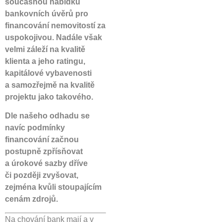
současnou nabídku
bankovních úvěrů pro
financování nemovitostí za
uspokojivou. Nadále však
velmi záleží na kvalitě
klienta a jeho ratingu,
kapitálové vybavenosti
a samozřejmě na kvalitě
projektu jako takového.
Dle našeho odhadu se
navíc podmínky
financování začnou
postupně zpřísňovat
a úrokové sazby dříve
či později zvyšovat,
zejména kvůli stoupajícím
cenám zdrojů.
Na chování bank mají a v