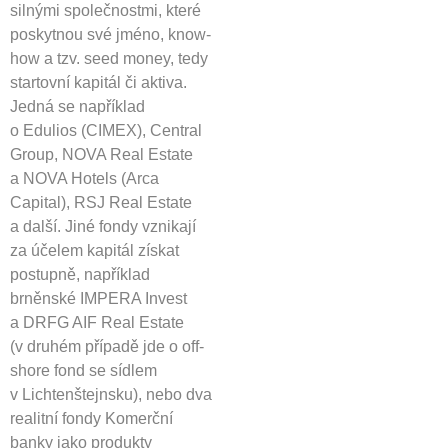
silnými společnostmi, které
poskytnou své jméno, know-
how a tzv. seed money, tedy
startovní kapitál či aktiva.
Jedná se například
o Edulios (CIMEX), Central
Group, NOVA Real Estate
a NOVA Hotels (Arca
Capital), RSJ Real Estate
a další. Jiné fondy vznikají
za účelem kapitál získat
postupně, například
brněnské IMPERA Invest
a DRFG AIF Real Estate
(v druhém případě jde o off-
shore fond se sídlem
v Lichtenštejnsku), nebo dva
realitní fondy Komerční
banky jako produkty