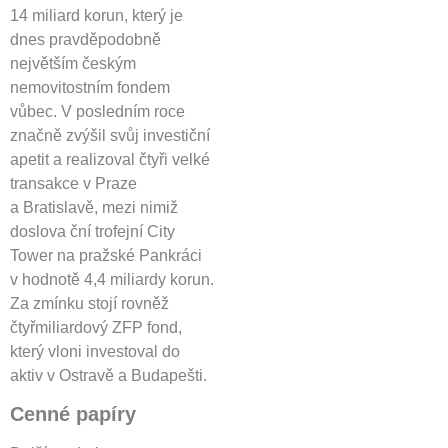
14 miliard korun, který je
dnes pravděpodobně
největším českým
nemovitostním fondem
vůbec. V posledním roce
značně zvýšil svůj investiční
apetit a realizoval čtyři velké
transakce v Praze
a Bratislavě, mezi nimiž
doslova ční trofejní City
Tower na pražské Pankráci
v hodnotě 4,4 miliardy korun.
Za zmínku stojí rovněž
čtyřmiliardový ZFP fond,
který vloni investoval do
aktiv v Ostravě a Budapešti.
Cenné papíry