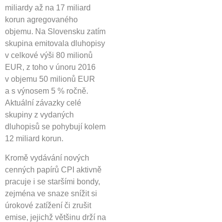
miliardy až na 17 miliard
korun agregovaného
objemu. Na Slovensku zatím
skupina emitovala dluhopisy
v celkové výši 80 milionů
EUR, z toho v únoru 2016
v objemu 50 milionů EUR
a s výnosem 5 % ročně.
Aktuální závazky celé
skupiny z vydaných
dluhopisů se pohybují kolem
12 miliard korun.
Kromě vydávání nových
cenných papírů CPI aktivně
pracuje i se staršími bondy,
zejména ve snaze snížit si
úrokové zatížení či zrušit
emise, jejichž většinu drží na