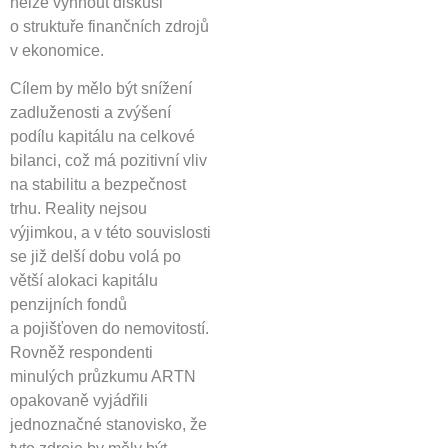
nelze vyhnout diskusi
o struktuře finančních zdrojů
v ekonomice.
Cílem by mělo být snížení
zadluženosti a zvýšení
podílu kapitálu na celkové
bilanci, což má pozitivní vliv
na stabilitu a bezpečnost
trhu. Reality nejsou
výjimkou, a v této souvislosti
se již delší dobu volá po
větší alokaci kapitálu
penzijních fondů
a pojišťoven do nemovitostí.
Rovněž respondenti
minulých průzkumu ARTN
opakovaně vyjádřili
jednoznačné stanovisko, že