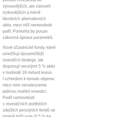
výnosnějších, ale zároveň
rizikovějších a méně
likvidních alternativních
aktiv, mezi něž nemovitosti
patří. Pomohla by pouze
zákonná úprava parametrů.
Nové účastnické fondy, které
umožňují dynamičtější
investiční strategii, tak
disponují necelými 5 % aktiv
v hodnotě 18 miliard korun.
I vzhledem k tomuto objemu
mezi nimi nenalezneme
jedinou realitní investici.
Podíl nemovitostí
v investičních portfoliích
zdejších penzijních fondů se
limitně blíží nule (0,5 % ke