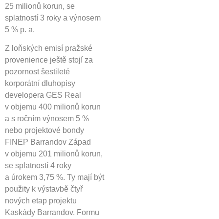
25 milionů korun, se
splatností 3 roky a výnosem
5 % p. a.
Z loňských emisí pražské
provenience ještě stojí za
pozornost šestileté
korporátní dluhopisy
developera GES Real
v objemu 400 milionů korun
a s ročním výnosem 5 %
nebo projektové bondy
FINEP Barrandov Západ
v objemu 201 milionů korun,
se splatností 4 roky
a úrokem 3,75 %. Ty mají být
použity k výstavbě čtyř
nových etap projektu
Kaskády Barrandov. Formu