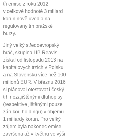
tři emise z roku 2012
v celkové hodnotě 3 miliard
korun nově uvedla na
regulovaný trh pražské
burzy.
Jiný velký středoevropský
hráč, skupina HB Reavis,
získal od listopadu 2013 na
kapitálových trzích v Polsku
a na Slovensku více než 100
milionů EUR. V březnu 2016
si plánoval otestovat i český
trh nezajištěnými dluhopisy
(respektive jištěnými pouze
zárukou holdingu) v objemu
1 miliardy korun. Pro velký
zájem byla nakonec emise
završena až v květnu ve výši