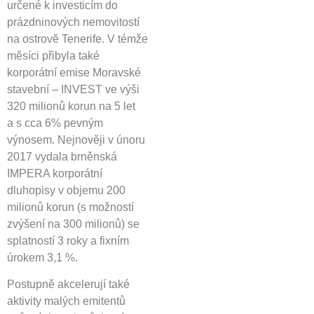
určené k investicím do
prázdninových nemovitostí
na ostrově Tenerife. V témže
měsíci přibyla také
korporátní emise Moravské
stavební – INVEST ve výši
320 milionů korun na 5 let
a s cca 6% pevným
výnosem. Nejnověji v únoru
2017 vydala brněnská
IMPERA korporátní
dluhopisy v objemu 200
milionů korun (s možností
zvýšení na 300 milionů) se
splatností 3 roky a fixním
úrokem 3,1 %.
Postupně akcelerují také
aktivity malých emitentů