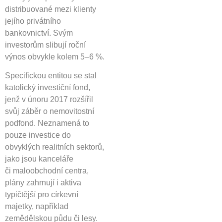
distribuované mezi klienty
jejího privátního
bankovnictví. Svým
investorům slibují roční
výnos obvykle kolem 5–6 %.
Specifickou entitou se stal
katolický investiční fond,
jenž v únoru 2017 rozšířil
svůj záběr o nemovitostní
podfond. Neznamená to
pouze investice do
obvyklých realitních sektorů,
jako jsou kanceláře
či maloobchodní centra,
plány zahrnují i aktiva
typičtější pro církevní
majetky, například
zemědělskou půdu či lesy.