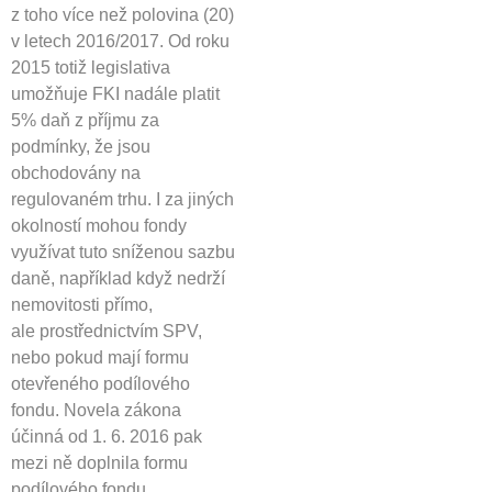
z toho více než polovina (20)
v letech 2016/2017. Od roku
2015 totiž legislativa
umožňuje FKI nadále platit
5% daň z příjmu za
podmínky, že jsou
obchodovány na
regulovaném trhu. I za jiných
okolností mohou fondy
využívat tuto sníženou sazbu
daně, například když nedrží
nemovitosti přímo,
ale prostřednictvím SPV,
nebo pokud mají formu
otevřeného podílového
fondu. Novela zákona
účinná od 1. 6. 2016 pak
mezi ně doplnila formu
podílového fondu