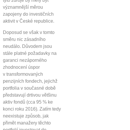
tyto zdroje by měly být
významnější měrou
zapojeny do investičních
aktivit v České republice.
Doposud se však v tomto
směru nic zásadního
neudálo. Důvodem jsou
stále platné požadavky na
garanci nezáporného
zhodnocení úspor
v transformovaných
penzijních fondech, jejichž
portfolia v současné době
představují drtivou většinu
aktiv fondů (cca 95 % ke
konci roku 2016). Zatím tedy
neexistuje způsob, jak
přimět manažery těchto
portfolií investovat do