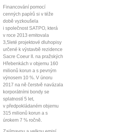
Financování pomocí
cenných papírů si v téže
době vyzkoušela
i společnost SATPO, která
v roce 2013 emitovala
3,5leté projektové dluhopisy
určené k výstavbě rezidence
Sacre Coeur II. na pražských
Hřebenkách v objemu 160
milionů korun a s pevným
výnosem 10 %. V únoru
2017 na ně čerstvě navázala
korporátními bondy se
splatností 5 let,
v předpokládaném objemu
315 milionů korun a s
úrokem 7 % ročně.
Zajímavou a velkou emisí