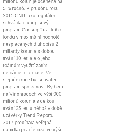
milionů korun je oceněna na
5 % ročně. V průběhu roku
2015 ČNB jako regulátor
schválila dluhopisový
program Conseq Realitního
fondu v maximální hodnotě
nesplacených dluhopisů 2
miliardy korun a s dobou
trvání 10 let, ale o jeho
reálném využití zatím
nemáme informace. Ve
stejném roce byl schválen
program společnosti Bydlení
na Vinohradech ve výši 900
milionů korun a s délkou
trvání 25 let, u něhož v době
uzávěrky Trend Reportu
2017 probíhala veřejná
nabídka první emise ve výši