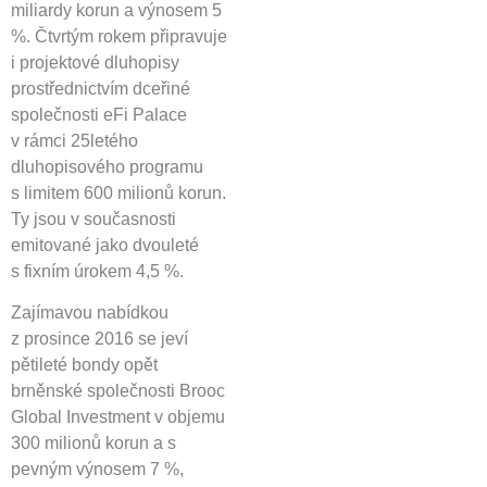
miliardy korun a výnosem 5
%. Čtvrtým rokem připravuje
i projektové dluhopisy
prostřednictvím dceřiné
společnosti eFi Palace
v rámci 25letého
dluhopisového programu
s limitem 600 milionů korun.
Ty jsou v současnosti
emitované jako dvouleté
s fixním úrokem 4,5 %.
Zajímavou nabídkou
z prosince 2016 se jeví
pětileté bondy opět
brněnské společnosti Brooc
Global Investment v objemu
300 milionů korun a s
pevným výnosem 7 %,