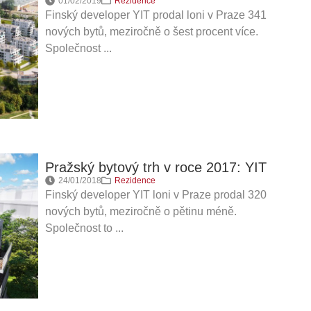
01/02/2019
Rezidence
Finský developer YIT prodal loni v Praze 341
nových bytů, meziročně o šest procent více.
Společnost ...
Pražský bytový trh v roce 2017: YIT
24/01/2018
Rezidence
Finský developer YIT loni v Praze prodal 320
nových bytů, meziročně o pětinu méně.
Společnost to ...