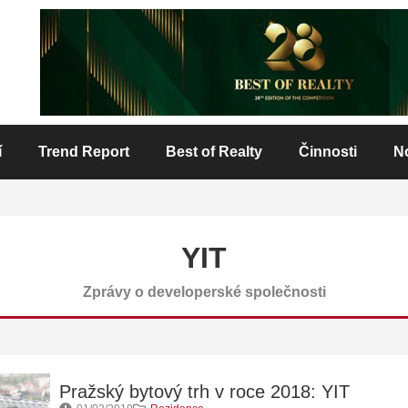
í
Trend Report
Best of Realty
Činnosti
N
YIT
Zprávy o developerské společnosti
Pražský bytový trh v roce 2018: YIT