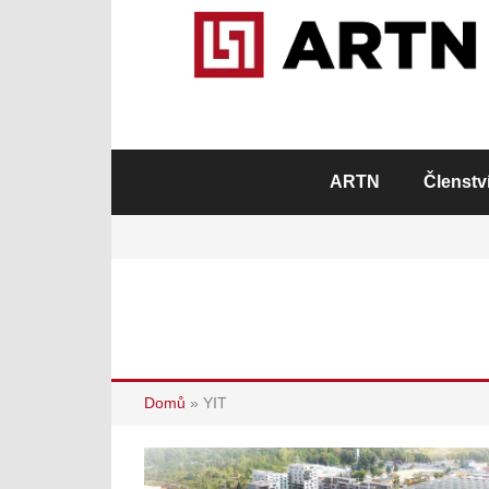
ARTN
Členstv
Domů
»
YIT