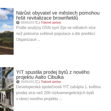
Nárůst obyvatel ve městech pomohou
řešit revitalizace brownfieldů
06/06/2017
Tiskové zprávy
Podle analýzy OSN nyní žije ve městech více
než polovina světové populace a dle predikcí
Organizace ...
YIT spustila prodej bytů z nového
projektu Aalto Cibulka
05/05/2017
Tiskové zprávy
Developerská společnosti YIT zahájila 1. května
prodej více než 200 nízkoenergetických bytů
v rámci nového projektu ...