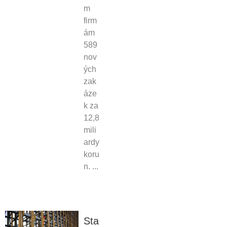
m
firm
ám
589
nov
ých
zak
áze
k za
12,8
mili
ardy
koru
n. ...
Sta