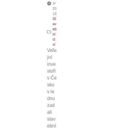
3/
20
18
St
av
eb
ni
ct
ví
Veře
jní
inve
stoři
v Če
sku
v le
dnu
zad
ali
stav
ební