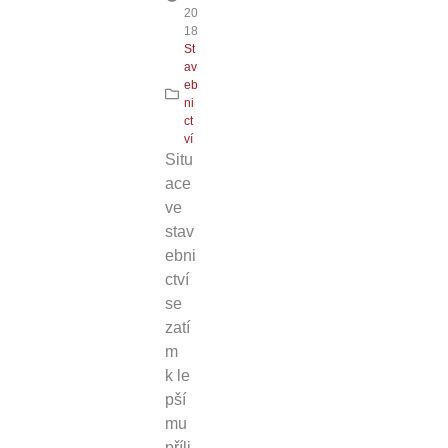
20
18
St
av
eb
ni
ct
ví
Situ
ace
ve
stav
ebni
ctví
se
zatí
m
k le
pší
mu
příli