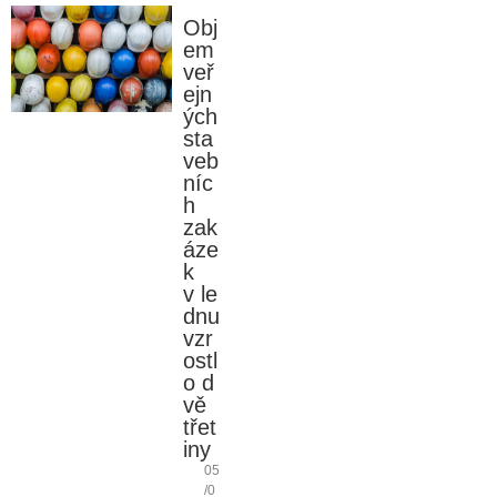
Obj
em
veř
ejn
ých
sta
veb
níc
h
zak
áze
k
v le
dnu
vzr
ostl
o d
vě
třet
iny
05
/0