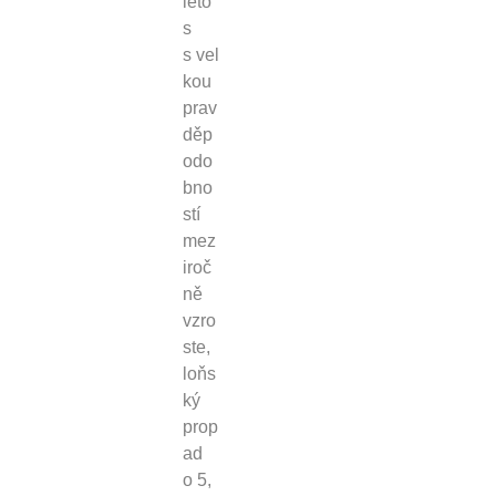
leto
s
s vel
kou
prav
děp
odo
bno
stí
mez
iroč
ně
vzro
ste,
loňs
ký
prop
ad
o 5,