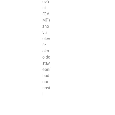
ová
ní
(CA
MP)
zno
vu
otev
ře
okn
o do
stav
ební
bud
ouc
nost
i. ...