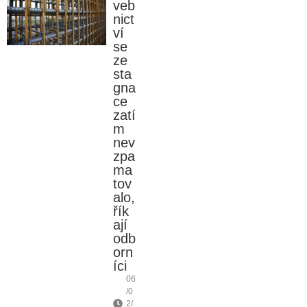
veb
nict
ví
se
ze
sta
gna
ce
zatí
m
nev
zpa
ma
tov
alo,
řík
ají
odb
orn
íci
06
/0
2/