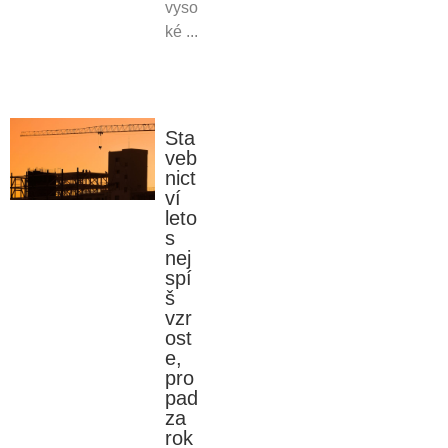
vyso
ké ...
Sta
veb
nict
ví
leto
s
nej
spí
š
vzr
ost
e,
pro
pad
za
rok