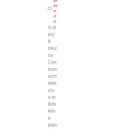
av
eb
ni
ct
ví
V út
erý
6.
břez
na
Cen
trum
arch
itekt
ury
a m
ěsts
kéh
o
plán