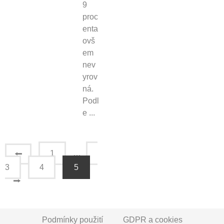
9
proc
enta
ovš
em
nev
yrov
ná.
Podl
e ...
⭠
1
…
3
4
5
⭢
Podmínky použití
GDPR a cookies