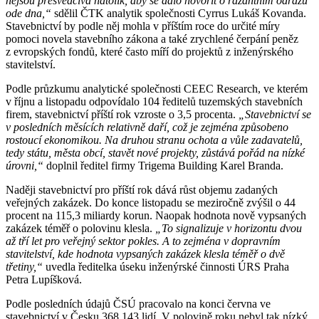
nejsou přesvědčivá natolik, aby se dalo hovořit o razantním odrazu
ode dna,“
sdělil ČTK analytik společnosti Cyrrus Lukáš Kovanda.
Stavebnictví by podle něj mohla v příštím roce do určité míry
pomoci novela stavebního zákona a také zrychlené čerpání peněz
z evropských fondů, které často míří do projektů z inženýrského
stavitelství.
Podle průzkumu analytické společnosti CEEC Research, ve kterém
v říjnu a listopadu odpovídalo 104 ředitelů tuzemských stavebních
firem, stavebnictví příští rok vzroste o 3,5 procenta.
„Stavebnictví se
v posledních měsících relativně daří, což je zejména způsobeno
rostoucí ekonomikou. Na druhou stranu ochota a vůle zadavatelů,
tedy státu, města obcí, stavět nové projekty, zůstává pořád na nízké
úrovni,“
doplnil ředitel firmy Trigema Building Karel Branda.
Naději stavebnictví pro příští rok dává růst objemu zadaných
veřejných zakázek. Do konce listopadu se meziročně zvýšil o 44
procent na 115,3 miliardy korun. Naopak hodnota nově vypsaných
zakázek téměř o polovinu klesla.
„To signalizuje v horizontu dvou
až tří let pro veřejný sektor pokles. A to zejména v dopravním
stavitelství, kde hodnota vypsaných zakázek klesla téměř o dvě
třetiny,“
uvedla ředitelka úseku inženýrské činnosti ÚRS Praha
Petra Lupíšková.
Podle posledních údajů ČSÚ pracovalo na konci června ve
stavebnictví v Česku 368 143 lidí. V polovině roku nebyl tak nízký