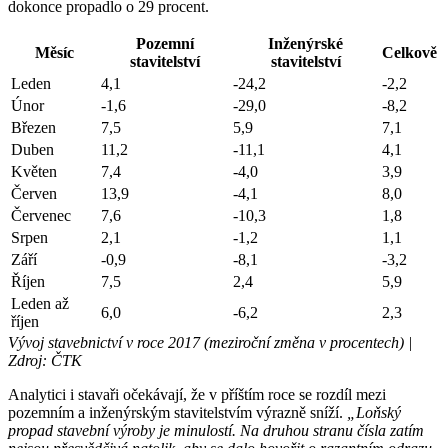
dokonce propadlo o 29 procent.
Pozemní
Inženýrské
Měsíc
Celkově
stavitelství
stavitelství
Leden
4,1
-24,2
-2,2
Únor
-1,6
-29,0
-8,2
Březen
7,5
5,9
7,1
Duben
11,2
-11,1
4,1
Květen
7,4
-4,0
3,9
Červen
13,9
-4,1
8,0
Červenec
7,6
-10,3
1,8
Srpen
2,1
-1,2
1,1
Září
-0,9
-8,1
-3,2
Říjen
7,5
2,4
5,9
Leden až
6,0
-6,2
2,3
říjen
Vývoj stavebnictví v roce 2017 (meziroční změna v procentech) |
Zdroj: ČTK
Analytici i stavaři očekávají, že v příštím roce se rozdíl mezi
pozemním a inženýrským stavitelstvím výrazně sníží.
„Loňský
propad stavební výroby je minulostí. Na druhou stranu čísla zatím