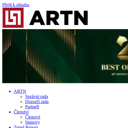
Přejít k obsahu
ARTN
Správní rada
Dozorčí rada
Partneři
Členství
Členové
Stanovy
Trend Report