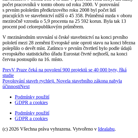
počet pracovníků v tomto oboru od roku 2000. V porovnání
s prvním pololetím předkrizového roku 2008 byl počet lidí
pracujících ve stavebnictví nižší o 45 358. Průměrná mzda v oboru
meziročně vzrostla o 5,9 procenta na 25 592 korun. Byla tak 13
procent pod celorepublikovým průměrem.
V mezinárodním srovnání si české stavebnictví na konci prvního
pololetí mezi 28 zeměmi Evropské unie oproti stavu na konci března
polepšilo o devět míst. Zatímco v prvním čtvrtletí bylo podle údajů
evropského statistického úřadu Eurostat čtvrté nejhorší, na konci
června postoupilo na 16. místo.
Prev
V Praze čeká na povolení 900 projektů se 40 000 byty, říká
studie
Povolování staveb rychleji. Novela stavebního zákona nabyla
účinnosti
Next
Podmínky použití
GDPR a cookies
Podmínky použití
GDPR a cookies
(c) 2026 Všechna práva vyhrazena. Vytvořeno v
Idealabu
.