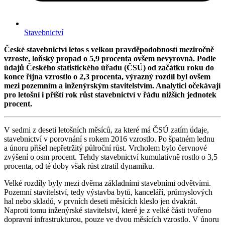
Stavebnictví
České stavebnictví letos s velkou pravděpodobností meziročně
vzroste, loňský propad o 5,9 procenta ovšem nevyrovná. Podle
údajů Českého statistického úřadu (ČSÚ) od začátku roku do
konce října vzrostlo o 2,3 procenta, výrazný rozdíl byl ovšem
mezi pozemním a inženýrským stavitelstvím. Analytici očekávají
pro letošní i příští rok růst stavebnictví v řádu nižších jednotek
procent.
V sedmi z deseti letošních měsíců, za které má ČSÚ zatím údaje,
stavebnictví v porovnání s rokem 2016 vzrostlo. Po špatném lednu
a únoru přišel nepřetržitý půlroční růst. Vrcholem bylo červnové
zvýšení o osm procent. Tehdy stavebnictví kumulativně rostlo o 3,5
procenta, od té doby však růst ztratil dynamiku.
Velké rozdíly byly mezi dvěma základními stavebními odvětvími.
Pozemní stavitelství, tedy výstavba bytů, kanceláří, průmyslových
hal nebo skladů, v prvních deseti měsících kleslo jen dvakrát.
Naproti tomu inženýrské stavitelství, které je z velké části tvořeno
dopravní infrastrukturou, pouze ve dvou měsících vzrostlo. V únoru