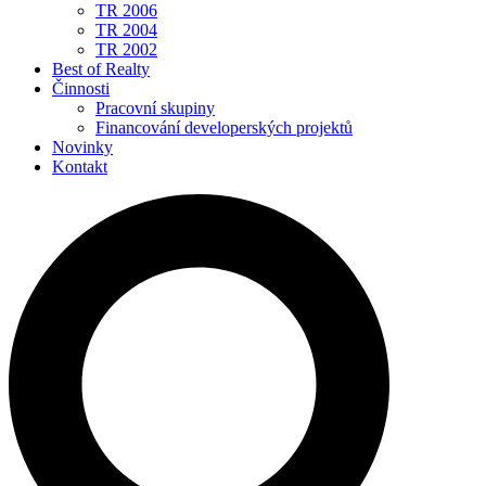
TR 2006
TR 2004
TR 2002
Best of Realty
Činnosti
Pracovní skupiny
Financování developerských projektů
Novinky
Kontakt