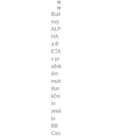
rá
vy
Bud
ovy
ALP
HA
a B
ETA
v pr
ažsk
ém
mult
ifun
kční
m
areá
lu
BB
Cen