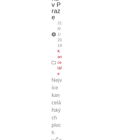
v P
raz
e
31
/0
1/
20
19
K
an
ce
lář
e
Nejv
íce
kan
celá
řský
ch
ploc
h