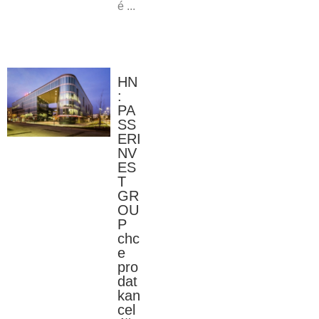
é ...
HN
:
PA
SS
ERI
NV
ES
T
GR
OU
P
chc
e
pro
dat
kan
cel