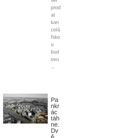
ser
prod
at
kan
celá
řsko
u
bud
ovu
...
Pa
nkr
ác
táh
ne.
Dv
ě