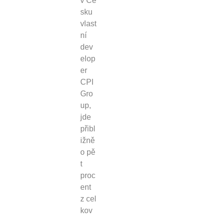
v Če
sku
vlast
ní
dev
elop
er
CPI
Gro
up,
jde
přibl
ižně
o pě
t
proc
ent
z cel
kov