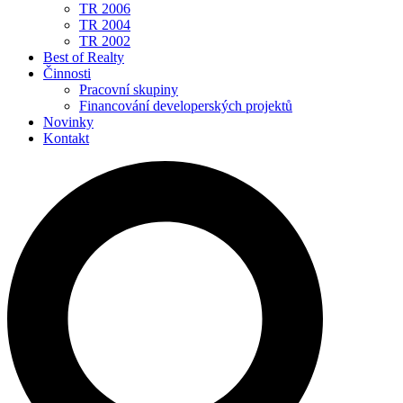
TR 2006
TR 2004
TR 2002
Best of Realty
Činnosti
Pracovní skupiny
Financování developerských projektů
Novinky
Kontakt