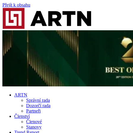
Přejít k obsahu
ARTN
Správní rada
Dozorčí rada
Partneři
Členství
Členové
Stanovy
Trend Report