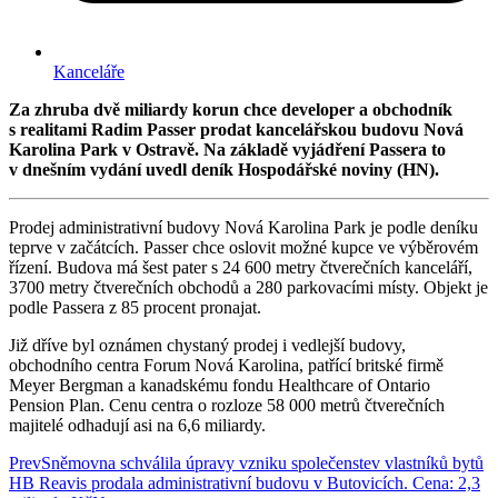
Kanceláře
Za zhruba dvě miliardy korun chce developer a obchodník
s realitami Radim Passer prodat kancelářskou budovu Nová
Karolina Park v Ostravě. Na základě vyjádření Passera to
v dnešním vydání uvedl deník Hospodářské noviny (HN).
Prodej administrativní budovy Nová Karolina Park je podle deníku
teprve v začátcích. Passer chce oslovit možné kupce ve výběrovém
řízení. Budova má šest pater s 24 600 metry čtverečních kanceláří,
3700 metry čtverečních obchodů a 280 parkovacími místy. Objekt je
podle Passera z 85 procent pronajat.
Již dříve byl oznámen chystaný prodej i vedlejší budovy,
obchodního centra Forum Nová Karolina, patřící britské firmě
Meyer Bergman a kanadskému fondu Healthcare of Ontario
Pension Plan. Cenu centra o rozloze 58 000 metrů čtverečních
majitelé odhadují asi na 6,6 miliardy.
Prev
Sněmovna schválila úpravy vzniku společenstev vlastníků bytů
HB Reavis prodala administrativní budovu v Butovicích. Cena: 2,3