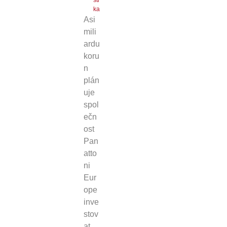
sti
ka
Asi
mili
ardu
koru
n
plán
uje
spol
ečn
ost
Pan
atto
ni
Eur
ope
inve
stov
at