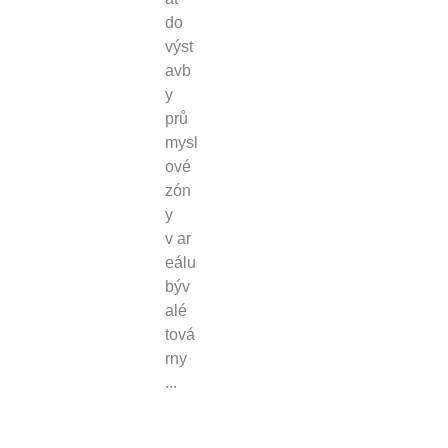
do
výst
avb
y
prů
mysl
ové
zón
y
v ar
eálu
býv
alé
tová
rny
...