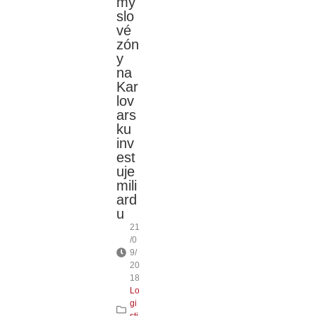
my
slo
vé
zón
y
na
Kar
lov
ars
ku
inv
est
uje
mili
ard
u
21
/0
9/
20
18
Lo
gi