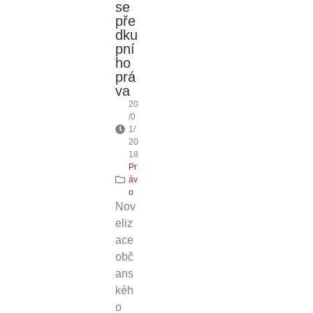
se
pře
dku
pní
ho
prá
va
20
/0
1/
20
18
Pr
áv
o
Nov
eliz
ace
obč
ans
kéh
o