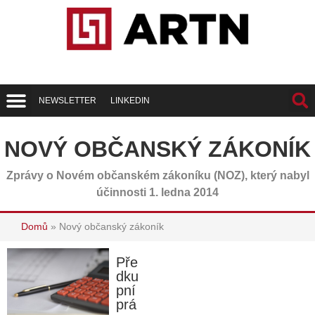
NEWSLETTER
LINKEDIN
Trend Report
Best of Realty
NOVÝ OBČANSKÝ ZÁKONÍK
Zprávy o Novém občanském zákoníku (NOZ), který nabyl
účinnosti 1. ledna 2014
Domů
»
Nový občanský zákoník
Pře
dku
pní
prá