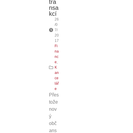
tra
nsa
kcí
26
/0
7/
20
17
Fi
na
nc
e
,
K
an
ce
lář
e
Přes
tože
nov
ý
obč
ans