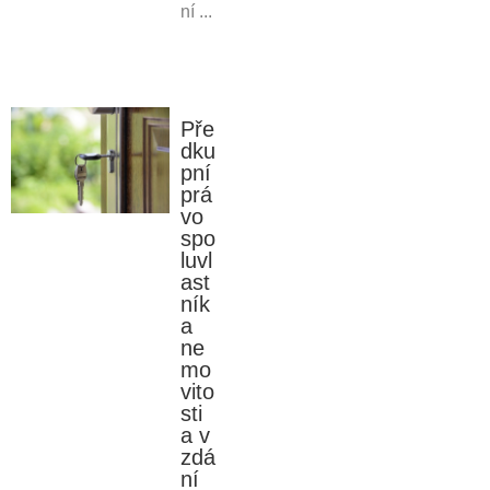
ní ...
Pře
dku
pní
prá
vo
spo
luvl
ast
ník
a
ne
mo
vito
sti
a v
zdá
ní