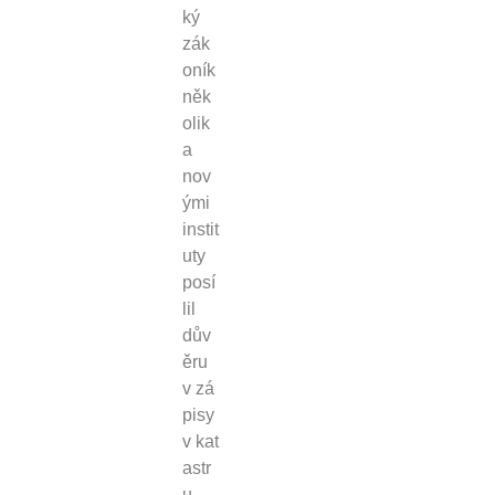
ký
zák
oník
něk
olik
a
nov
ými
instit
uty
posí
lil
dův
ěru
v zá
pisy
v kat
astr
u