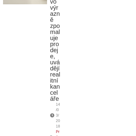
vo
výr
azn
ě
zpo
mal
uje
pro
dej
e,
uvá
dějí
real
itní
kan
cel
áře
14
/0
3/
20
18
Pr