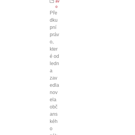
áv
o
Pře
dku
pní
práv
o,
kter
é od
ledn
a
zav
edla
nov
ela
obč
ans
kéh
o