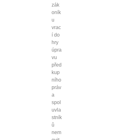
zák
oník
u
vrac
í do
hry
úpra
vu
před
kup
ního
práv
a
spol
uvla
stník
ů
nem
ovit