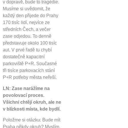
v dopravě, bude to tragédie.
Musíme si uvědomit, že
každý den přijede do Prahy
170 tisíc lidí, nejvíce ze
středních Čech, a večer
zase odjedou. To denně
představuje okolo 100 tisíc
aut. V prvé řadě tu chybí
dostatečně kapacitní
parkoviště P+R. Současné
tři tisíce parkovacích stání
P+R potřeby města neřeší.
LN: Zase narážíme na
povolovací proces.
Všichni chtějí okruh, ale ne
v blízkosti místa, kde bydlí.
Položme si otázku: Bude mít
Praha někdy okruh? Myslím,