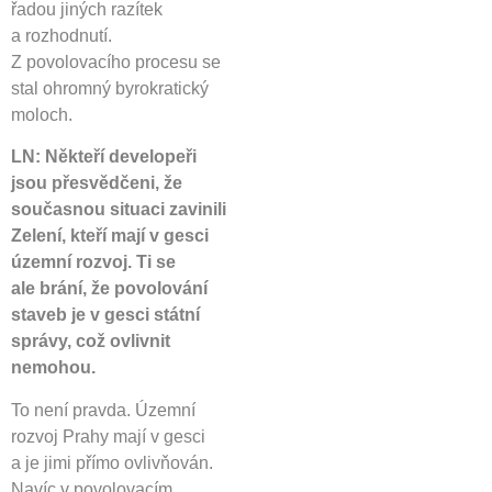
řadou jiných razítek
a rozhodnutí.
Z povolovacího procesu se
stal ohromný byrokratický
moloch.
LN: Někteří developeři
jsou přesvědčeni, že
současnou situaci zavinili
Zelení, kteří mají v gesci
územní rozvoj. Ti se
ale brání, že povolování
staveb je v gesci státní
správy, což ovlivnit
nemohou.
To není pravda. Územní
rozvoj Prahy mají v gesci
a je jimi přímo ovlivňován.
Navíc v povolovacím