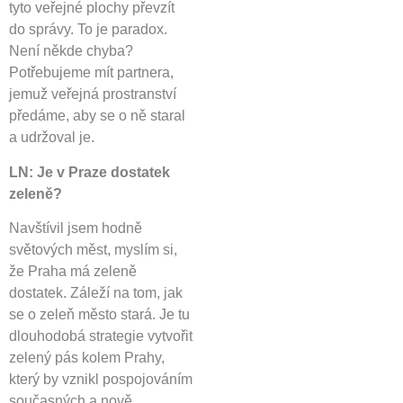
tyto veřejné plochy převzít
do správy. To je paradox.
Není někde chyba?
Potřebujeme mít partnera,
jemuž veřejná prostranství
předáme, aby se o ně staral
a udržoval je.
LN: Je v Praze dostatek
zeleně?
Navštívil jsem hodně
světových měst, myslím si,
že Praha má zeleně
dostatek. Záleží na tom, jak
se o zeleň město stará. Je tu
dlouhodobá strategie vytvořit
zelený pás kolem Prahy,
který by vznikl pospojováním
současných a nově