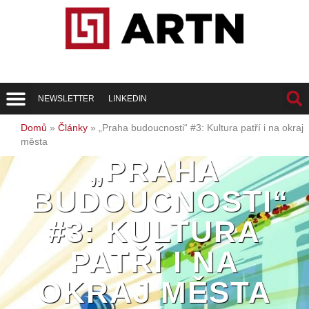
NEWSLETTER
LINKEDIN
Trend Report
Best of Realty
Domů
»
Články
»
„Praha budoucnosti“ #3: Kultura patří i na okraj
města
„PRAHA
BUDOUCNOSTI“
#3: KULTURA
PATŘÍ I NA
OKRAJ MĚSTA