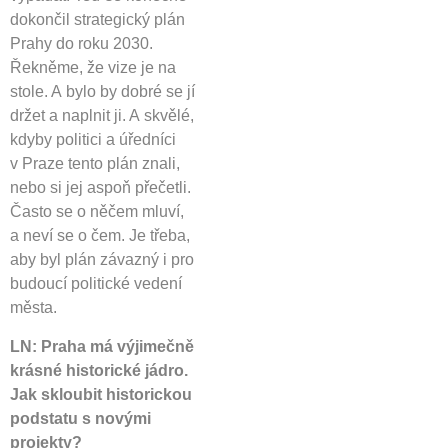
dokončil strategický plán
Prahy do roku 2030.
Řekněme, že vize je na
stole. A bylo by dobré se jí
držet a naplnit ji. A skvělé,
kdyby politici a úředníci
v Praze tento plán znali,
nebo si jej aspoň přečetli.
Často se o něčem mluví,
a neví se o čem. Je třeba,
aby byl plán závazný i pro
budoucí politické vedení
města.
LN: Praha má výjimečně
krásné historické jádro.
Jak skloubit historickou
podstatu s novými
projekty?