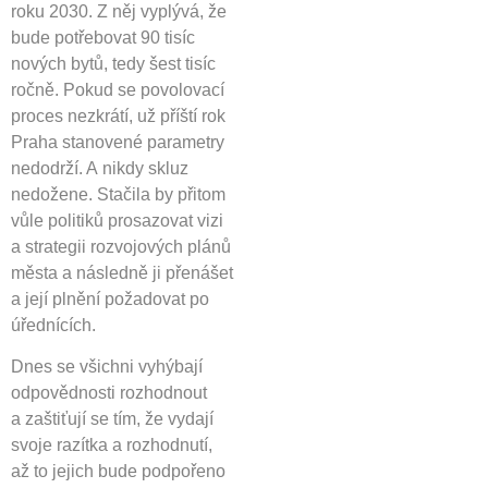
roku 2030. Z něj vyplývá, že
bude potřebovat 90 tisíc
nových bytů, tedy šest tisíc
ročně. Pokud se povolovací
proces nezkrátí, už příští rok
Praha stanovené parametry
nedodrží. A nikdy skluz
nedožene. Stačila by přitom
vůle politiků prosazovat vizi
a strategii rozvojových plánů
města a následně ji přenášet
a její plnění požadovat po
úřednících.
Dnes se všichni vyhýbají
odpovědnosti rozhodnout
a zaštiťují se tím, že vydají
svoje razítka a rozhodnutí,
až to jejich bude podpořeno