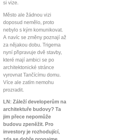
si vize.
Město ale žádnou vizi
doposud nemělo, proto
nebylo s kým komunikovat.
A navíc se změny poznají až
za nějakou dobu. Trigema
nyní připravuje dvě stavby,
které mají ambici se po
architektonické stránce
vyrovnat Tančícímu domu.
Více ale zatím nemohu
prozradit.
LN: Záleží developerům na
architektuře budovy? Ta
jim přece nepomůže
budovu zpeněžit. Pro
investory je rozhodující,
zda se dobře pronajme.