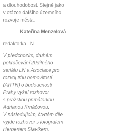
a dlouhodobost. Stejně jako
v otázce dalšího územního
rozvoje města.
Kateřina Menzelová
redaktorka LN
V předchozím, druhém
pokračování 20dílného
seriálu LN a Asociace pro
rozvoj trhu nemovitostí
(ARTN) o budoucnosti
Prahy vyšel rozhovor
s pražskou primátorkou
Adrianou Krnáčovou.
V následujícím, čtvrtém díle
vyjde rozhovor s fotografem
Herbertem Slavíkem.