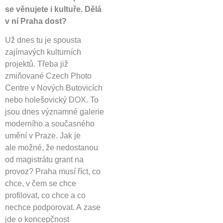
se věnujete i kultuře. Dělá
v ní Praha dost?
Už dnes tu je spousta
zajímavých kulturních
projektů. Třeba již
zmiňované Czech Photo
Centre v Nových Butovicích
nebo holešovický DOX. To
jsou dnes významné galerie
moderního a současného
umění v Praze. Jak je
ale možné, že nedostanou
od magistrátu grant na
provoz? Praha musí říct, co
chce, v čem se chce
profilovat, co chce a co
nechce podporovat. A zase
jde o koncepčnost