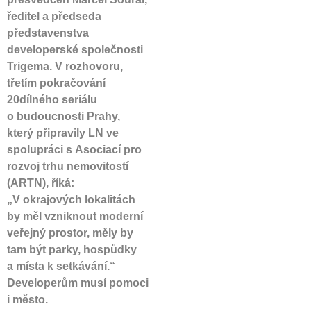
ředitel a předseda
představenstva
developerské společnosti
Trigema. V rozhovoru,
třetím pokračování
20dílného seriálu
o budoucnosti Prahy,
který připravily LN ve
spolupráci s Asociací pro
rozvoj trhu nemovitostí
(ARTN), říká:
„V okrajových lokalitách
by měl vzniknout moderní
veřejný prostor, měly by
tam být parky, hospůdky
a místa k setkávání.“
Developerům musí pomoci
i město.