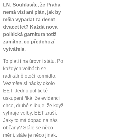
LN: Souhlasíte, že Praha
nemá vizi ani plán, jak by
měla vypadat za deset
dvacet let? Každá nová
politická garnitura totiž
zamítne, co předchozí
vytvářela.
To platí i na úrovni státu. Po
každých volbách se
radikálně otočí kormidlo.
Vezměte si hádky okolo
EET. Jedno politické
uskupení říká, že evidenci
chce, druhé slibuje, že když
vyhraje volby, EET zruší.
Jaký to má dopad na nás
občany? Stále se něco
mění, stále je něco jinak.