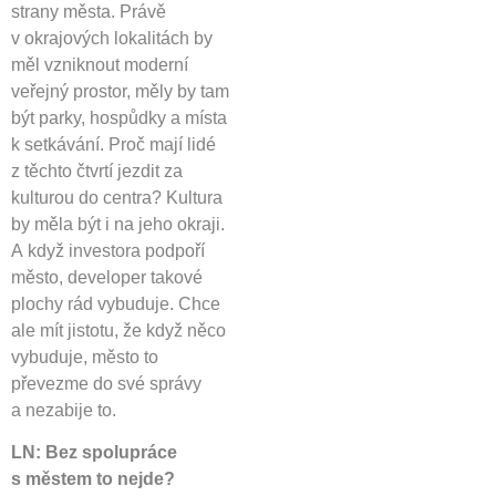
strany města. Právě
v okrajových lokalitách by
měl vzniknout moderní
veřejný prostor, měly by tam
být parky, hospůdky a místa
k setkávání. Proč mají lidé
z těchto čtvrtí jezdit za
kulturou do centra? Kultura
by měla být i na jeho okraji.
A když investora podpoří
město, developer takové
plochy rád vybuduje. Chce
ale mít jistotu, že když něco
vybuduje, město to
převezme do své správy
a nezabije to.
LN: Bez spolupráce
s městem to nejde?