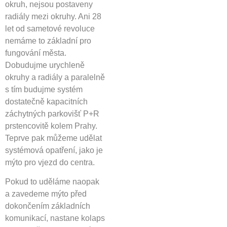
okruh, nejsou postaveny
radiály mezi okruhy. Ani 28
let od sametové revoluce
nemáme to základní pro
fungování města.
Dobudujme urychleně
okruhy a radiály a paralelně
s tím budujme systém
dostatečně kapacitních
záchytných parkovišť P+R
prstencovitě kolem Prahy.
Teprve pak můžeme udělat
systémová opatření, jako je
mýto pro vjezd do centra.
Pokud to uděláme naopak
a zavedeme mýto před
dokončením základních
komunikací, nastane kolaps