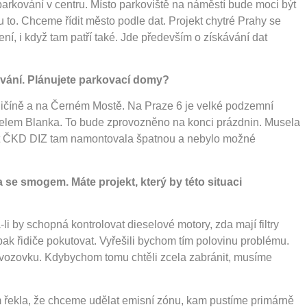
parkování v centru. Místo parkoviště na náměstí bude moci být
u to. Chceme řídit město podle dat. Projekt chytré Prahy se
ení, i když tam patří také. Jde především o získávání dat
kování. Plánujete parkovací domy?
ičíně a na Černém Mostě. Na Praze 6 je velké podzemní
unelem Blanka. To bude zprovozněno na konci prázdnin. Musela
ost ČKD DIZ tam namontovala špatnou a nebylo možné
 se smogem. Máte projekt, který by této situaci
-li by schopná kontrolovat dieselové motory, zda mají filtry
ak řidiče pokutovat. Vyřešili bychom tím polovinu problému.
vozovku. Kdybychom tomu chtěli zcela zabránit, musíme
em řekla, že chceme udělat emisní zónu, kam pustíme primárně