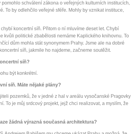
y pomohlo schválení zákona o veřejných kulturních institucích,
é. To by odlehčilo veřejné sféře. Mohly by vznikat instituce,
 chybí koncertní síň. Přitom o ní mluvíme deset let. Chybí
ože kvůli politické zbabělosti nemáme Kaplického knihovnu. To
Tančící dům mohla stát synonymem Prahy. Jsme ale na dobré
koncertní síň, jakmile ho najdeme, začneme soutěžit.
oncertní síň?
ohu být konkrétní.
avní síň. Máte nějaké plány?
iteli pozemků, že v jedné z hal v areálu vysočanské Pragovky
o je můj srdcový projekt, jejž chci realizovat, a myslím, že
aze žádná výrazná současná architektura?
ry. S Andrejem Babišem mu chceme ukázat Prahu a možná, že