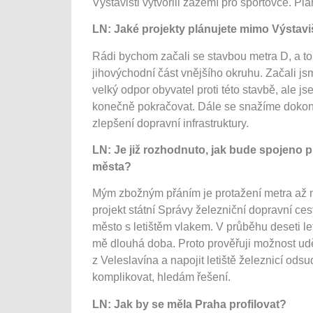
Výstavišti vytvořili zázemí pro sportovce. P
LN: Jaké projekty plánujete mimo Výstavi
Rádi bychom začali se stavbou metra D, a to
jihovýchodní část vnějšího okruhu. Začali js
velký odpor obyvatel proti této stavbě, ale j
konečně pokračovat. Dále se snažíme dokončit 
zlepšení dopravní infrastruktury.
LN: Je již rozhodnuto, jak bude spojeno p
města?
Mým zbožným přáním je protažení metra až na 
projekt státní Správy železniční dopravní cest
město s letištěm vlakem. V průběhu deseti let
mě dlouhá doba. Proto prověřuji možnost ud
z Veleslavína a napojit letiště železnicí odsu
komplikovat, hledám řešení.
LN: Jak by se měla Praha profilovat?