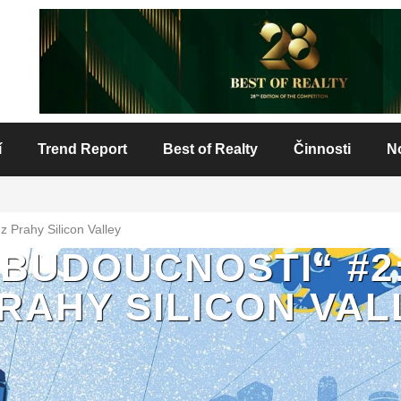
í
Trend Report
Best of Realty
Činnosti
N
z Prahy Silicon Valley
BUDOUCNOSTI“ #2
PRAHY SILICON VAL