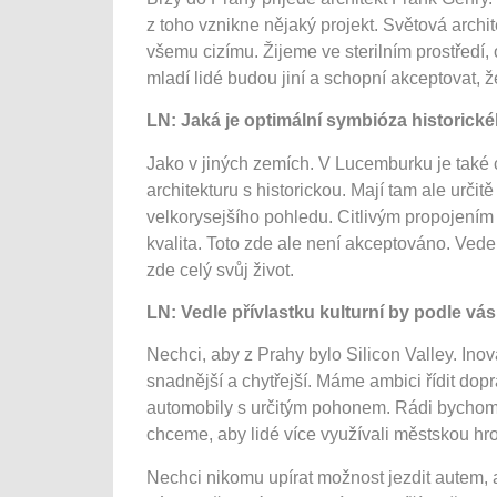
z toho vznikne nějaký projekt. Světová archit
všemu cizímu. Žijeme ve sterilním prostředí, 
mladí lidé budou jiní a schopní akceptovat, ž
LN: Jaká je optimální symbióza historické
Jako v jiných zemích. V Lucemburku je tak
architekturu s historickou. Mají tam ale určit
velkorysejšího pohledu. Citlivým propojením
kvalita. Toto zde ale není akceptováno. Vede
zde celý svůj život.
LN: Vedle přívlastku kulturní by podle vás
Nechci, aby z Prahy bylo Silicon Valley. Ino
snadnější a chytřejší. Máme ambici řídit do
automobily s určitým pohonem. Rádi bychom, 
chceme, aby lidé více využívali městskou 
Nechci nikomu upírat možnost jezdit autem, 