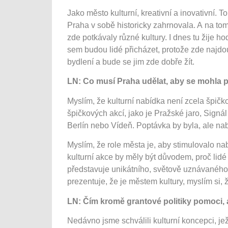
Jako město kulturní, kreativní a inovativní. To 
Praha v sobě historicky zahrnovala. A na to
zde potkávaly různé kultury. I dnes tu žije 
sem budou lidé přicházet, protože zde najdou 
bydlení a bude se jim zde dobře žít.
LN: Co musí Praha udělat, aby se mohla py
Myslím, že kulturní nabídka není zcela špič
špičkových akcí, jako je Pražské jaro, Signá
Berlín nebo Vídeň. Poptávka by byla, ale na
Myslím, že role města je, aby stimulovalo n
kulturní akce by měly být důvodem, proč lidé 
představuje unikátního, světově uznávanéh
prezentuje, že je městem kultury, myslím si, ž
LN: Čím kromě grantové politiky pomoci, 
Nedávno jsme schválili kulturní koncepci, je