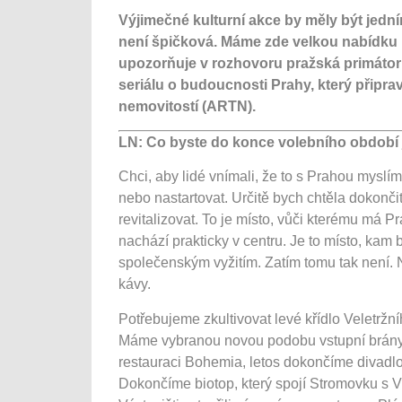
Výjimečné kulturní akce by měly být jední
není špičková. Máme zde velkou nabídku 
upozorňuje v rozhovoru pražská primáto
seriálu o budoucnosti Prahy, který připra
nemovitostí (ARTN).
LN: Co byste do konce volebního období 
Chci, aby lidé vnímali, že to s Prahou myslím
nebo nastartovat. Určitě bych chtěla dokonči
revitalizovat. To je místo, vůči kterému má P
nachází prakticky v centru. Je to místo, kam 
společenským vyžitím. Zatím tomu tak není. N
kávy.
Potřebujeme zkultivovat levé křídlo Veletržn
Máme vybranou novou podobu vstupní brány, 
restauraci Bohemia, letos dokončíme divadlo
Dokončíme biotop, který spojí Stromovku s 