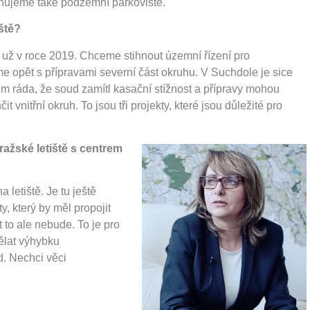
lánujeme také podzemní parkoviště.
ště?
 už v roce 2019. Chceme stihnout územní řízení pro
me opět s přípravami severní část okruhu. V Suchdole je sice
sem ráda, že soud zamítl kasační stížnost a přípravy mohou
vnitřní okruh. To jsou tři projekty, které jsou důležité pro
ražské letiště s centrem
letiště. Je tu ještě
y, který by měl propojit
 to ale nebude. To je pro
ělat výhybku
d. Nechci věci