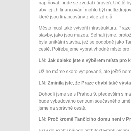
naplňovat, bude se zvedat i úroveň. Určitě b
aby jejich financování mohlo být multizdrojov
které jsou financovány z více zdrojů.
Město musí také vytvořit infrastrukturu. Praze
stavby, jako jsou muzea. Selhali jsme, prot
byla unikátní stavba, jež se podobně jako 
cestě. Potřebujeme vybrat vhodné místo pro 
LN: Jak daleko jste s výběrem místa pro k
Už ho máme skoro vytipované, ale ještě nem
LN: Zmínila jste, že Praze chybí také výst
Dohodli jsme se s Prahou 9, především s maj
bude vybudováno centrum současného umění. T
jsme na správné cestě.
LN: Proč kromě Tančícího domu není v Pr
Brzy do Prahy přijede architekt Frank Geh