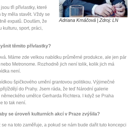
jsou tři přívlastky, které
m by měla stavět. Vždy se
Adriana Krnáčová | Zdroj: LN
hodně expatů. Doufám, že
kulturu, sport, práci,
šnit těmito přívlastky?
ková. Máme zde velkou nabídku průměrné produkce, ale jen pár
l nebo Metronome. Rozhodně jich není tolik, kolik jich má
bídka není.
abídkou špičkového umění grantovou politikou. Výjimečné
přijíždějí do Prahy. Jsem ráda, že teď Národní galerie
o německého umělce Gerharda Richtera. I když se Praha
e to tak není.
aby se úroveň kulturních akcí v Praze zvýšila?
ž se na toto zaměřuje, a pokud se nám bude dařit tuto koncepci