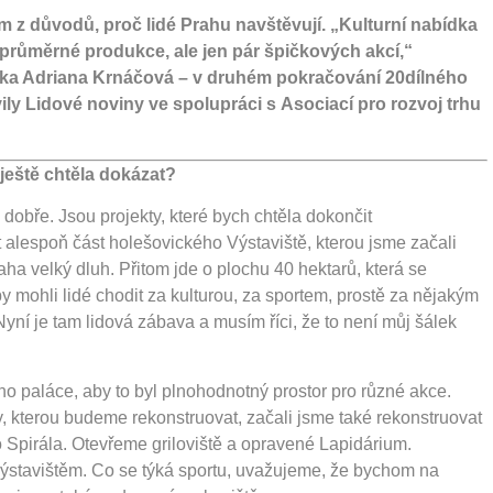
m z důvodů, proč lidé Prahu navštěvují. „Kulturní nabídka
průměrné produkce, ale jen pár špičkových akcí,“
rka Adriana Krnáčová – v druhém pokračování 20dílného
vily Lidové noviny ve spolupráci s Asociací pro rozvoj trhu
ještě chtěla dokázat?
 dobře. Jsou projekty, které bych chtěla dokončit
t alespoň část holešovického Výstaviště, kterou jsme začali
raha velký dluh. Přitom jde o plochu 40 hektarů, která se
by mohli lidé chodit za kulturou, za sportem, prostě za nějakým
yní je tam lidová zábava a musím říci, že to není můj šálek
ího paláce, aby to byl plnohodnotný prostor pro různé akce.
kterou budeme rekonstruovat, začali jsme také rekonstruovat
 Spirála. Otevřeme griloviště a opravené Lapidárium.
Výstavištěm. Co se týká sportu, uvažujeme, že bychom na