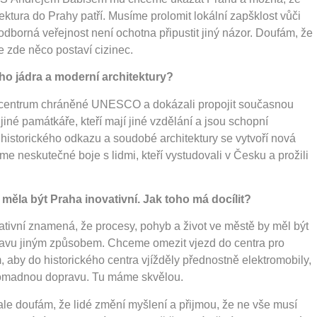
ektura do Prahy patří. Musíme prolomit lokální zapšklost vůči
odborná veřejnost není ochotna připustit jiný názor. Doufám, že
e zde něco postaví cizinec.
ho jádra a moderní architektury?
é centrum chráněné UNESCO a dokázali propojit současnou
ě jiné památkáře, kteří mají jiné vzdělání a jsou schopní
 historického odkazu a soudobé architektury se vytvoří nová
me neskutečné boje s lidmi, kteří vystudovali v Česku a prožili
 měla být Praha inovativní. Jak toho má docílit?
vativní znamená, že procesy, pohyb a život ve městě by měl být
pravu jiným způsobem. Chceme omezit vjezd do centra pro
aby do historického centra vjížděly přednostně elektromobily,
hromadnou dopravu. Tu máme skvělou.
ale doufám, že lidé změní myšlení a přijmou, že ne vše musí