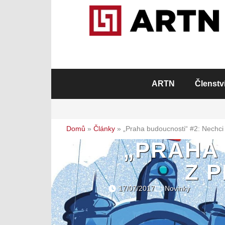
ARTN
Členstv
Domů
»
Články
»
„Praha budoucnosti“ #2: Nechci 
„PRAHA 
Z 
17/07/2017
Novinky