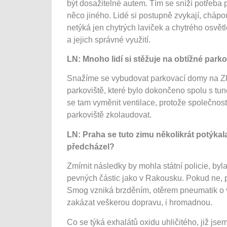
být dosažitelné autem. Tím se sníží potřeba 
něco jiného. Lidé si postupně zvykají, chápo
netýká jen chytrých laviček a chytrého osvětl
a jejich správné využití.
LN: Mnoho lidí si stěžuje na obtížné par
Snažíme se vybudovat parkovací domy na Zl
parkoviště, které bylo dokončeno spolu s t
se tam vyměnit ventilace, protože společn
parkoviště zkolaudovat.
LN: Praha se tuto zimu několikrát potýkala
předcházel?
Zmírnit následky by mohla státní policie, byla
pevných částic jako v Rakousku. Pokud ne, p
Smog vzniká brzděním, otěrem pneumatik o 
zakázat veškerou dopravu, i hromadnou.
Co se týká exhalátů oxidu uhličitého, již js