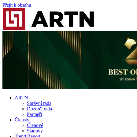
Přejít k obsahu
ARTN
Správní rada
Dozorčí rada
Partneři
Členství
Členové
Stanovy
Trend Report