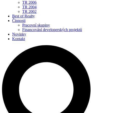
TR 2006
TR 2004
TR 2002
Best of Realty
Činnosti
Pracovní skupiny
Financování developerských projektů
Novinky
Kontakt