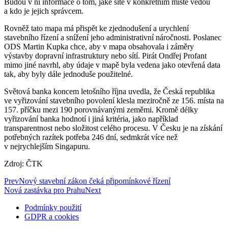
Budou v ní informace o tom, jaké sítě v konkrétním místě vedou
a kdo je jejich správcem.
Rovněž tato mapa má přispět ke zjednodušení a urychlení
stavebního řízení a snížení jeho administrativní náročnosti. Poslanec
ODS Martin Kupka chce, aby v mapa obsahovala i záměry
výstavby dopravní infrastruktury nebo sítí. Pirát Ondřej Profant
mimo jiné navrhl, aby údaje v mapě byla vedena jako otevřená data
tak, aby byly dále jednoduše použitelné.
Světová banka koncem letošního října uvedla, že Česká republika
ve vyřizování stavebního povolení klesla meziročně ze 156. místa na
157. příčku mezi 190 porovnávanými zeměmi. Kromě délky
vyřizování banka hodnotí i jiná kritéria, jako například
transparentnost nebo složitost celého procesu. V Česku je na získání
potřebných razítek potřeba 246 dní, sedmkrát více než
v nejrychlejším Singapuru.
Zdroj: ČTK
Prev
Nový stavební zákon čeká připomínkové řízení
Nová zastávka pro Prahu
Next
Podmínky použití
GDPR a cookies