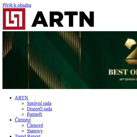
Přejít k obsahu
ARTN
Správní rada
Dozorčí rada
Partneři
Členství
Členové
Stanovy
Trend Report