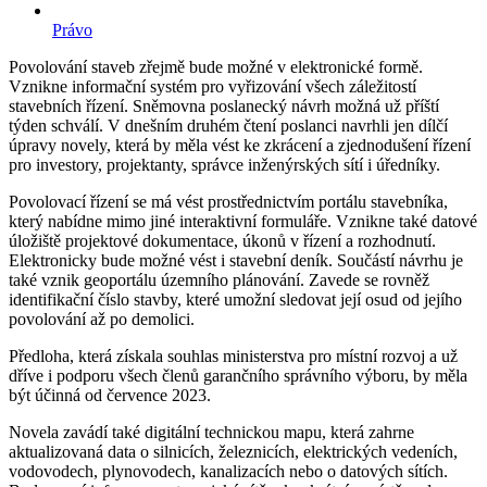
Právo
Povolování staveb zřejmě bude možné v elektronické formě.
Vznikne informační systém pro vyřizování všech záležitostí
stavebních řízení. Sněmovna poslanecký návrh možná už příští
týden schválí. V dnešním druhém čtení poslanci navrhli jen dílčí
úpravy novely, která by měla vést ke zkrácení a zjednodušení řízení
pro investory, projektanty, správce inženýrských sítí i úředníky.
Povolovací řízení se má vést prostřednictvím portálu stavebníka,
který nabídne mimo jiné interaktivní formuláře. Vznikne také datové
úložiště projektové dokumentace, úkonů v řízení a rozhodnutí.
Elektronicky bude možné vést i stavební deník. Součástí návrhu je
také vznik geoportálu územního plánování. Zavede se rovněž
identifikační číslo stavby, které umožní sledovat její osud od jejího
povolování až po demolici.
Předloha, která získala souhlas ministerstva pro místní rozvoj a už
dříve i podporu všech členů garančního správního výboru, by měla
být účinná od července 2023.
Novela zavádí také digitální technickou mapu, která zahrne
aktualizovaná data o silnicích, železnicích, elektrických vedeních,
vodovodech, plynovodech, kanalizacích nebo o datových sítích.