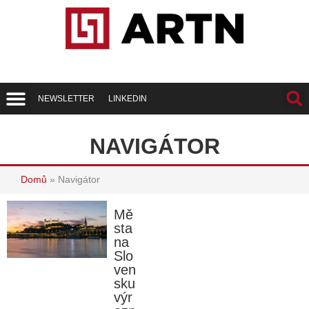
NEWSLETTER
LINKEDIN
Trend Report
Best of Realty
NAVIGÁTOR
Domů
»
Navigátor
Mě
sta
na
Slo
ven
sku
výr