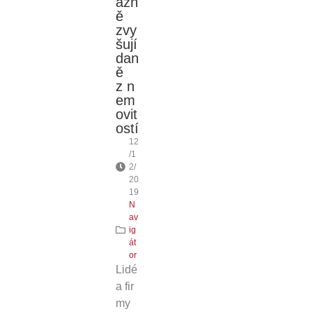
azn
ě
zvy
šují
dan
ě
z n
em
ovit
ostí
12
/1
2/
20
19
N
av
ig
át
or
Lidé
a fir
my