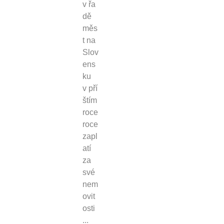
v řa
dě
měs
t na
Slov
ens
ku
v pří
štím
roce
roce
zapl
atí
za
své
nem
ovit
osti
...