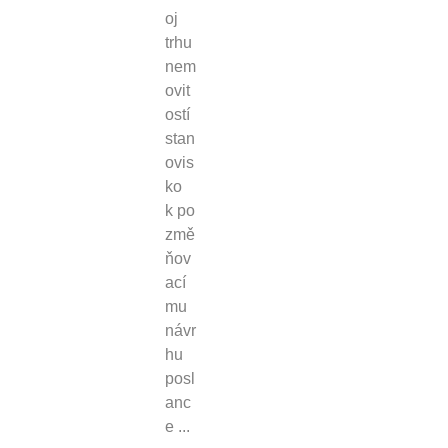
oj
trhu
nem
ovit
ostí
stan
ovis
ko
k po
změ
ňov
ací
mu
návr
hu
posl
anc
e ...