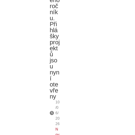
roč
ník
u.
Při
hlá
šky
proj
ekt
ů
jso
u
nyn
í
ote
vře
ny
10
/0
6/
20
26
N
ov