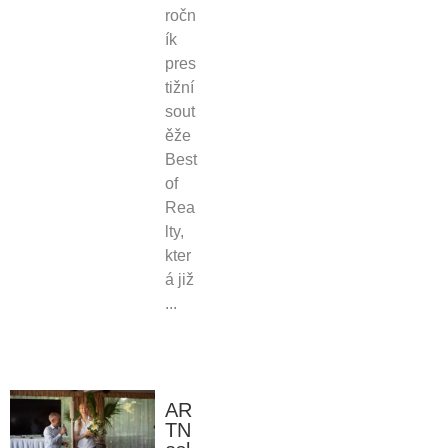
ročn
ík
pres
tižní
sout
ěže
Best
of
Rea
lty,
kter
á již
...
AR
TN