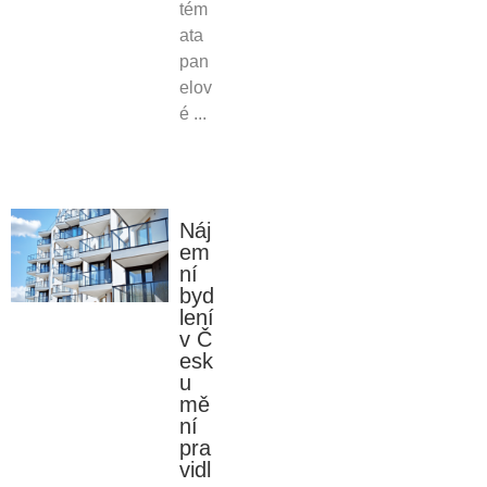
tém
ata
pan
elov
é ...
Náj
em
ní
byd
lení
v Č
esk
u
mě
ní
pra
vidl