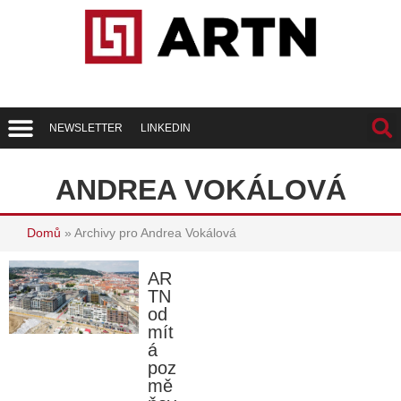
NEWSLETTER
LINKEDIN
Trend Report
Best of Realty
ANDREA VOKÁLOVÁ
Domů
»
Archivy pro Andrea Vokálová
AR
TN
od
mít
á
poz
mě