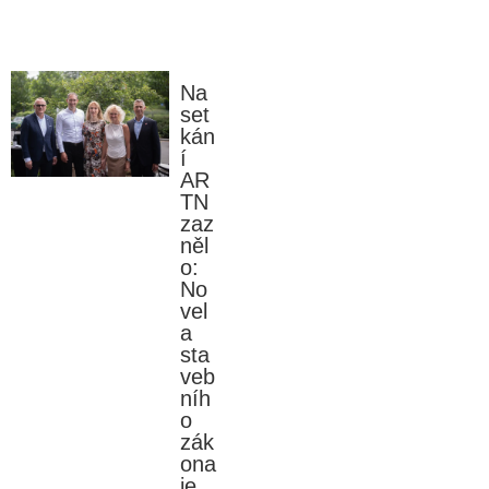
Na
set
kán
í
AR
TN
zaz
něl
o:
No
vel
a
sta
veb
níh
o
zák
ona
je