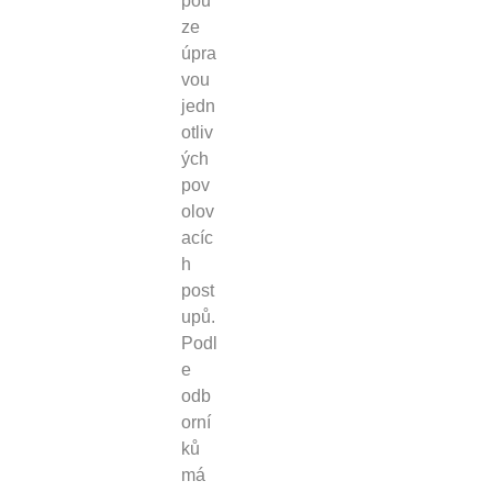
pou
ze
úpra
vou
jedn
otliv
ých
pov
olov
acíc
h
post
upů.
Podl
e
odb
orní
ků
má