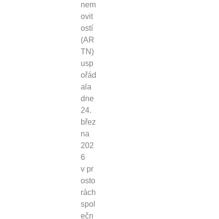
nem
ovit
ostí
(AR
TN)
usp
ořád
ala
dne
24.
břez
na
202
6
v pr
osto
rách
spol
ečn