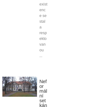
exist
enc
e se
stal
a
resp
ekto
van
ou
...
Nef
or
mál
ní
set
kán