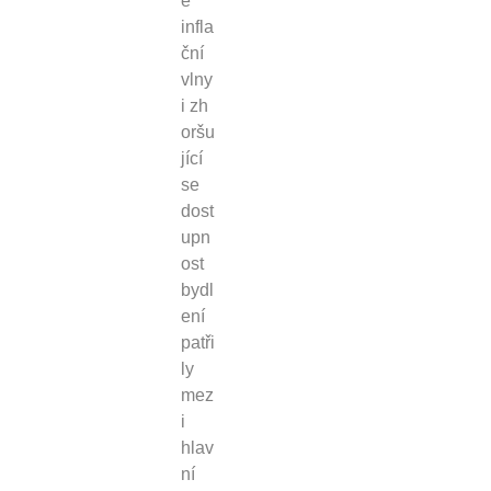
é
infla
ční
vlny
i zh
oršu
jící
se
dost
upn
ost
bydl
ení
patři
ly
mez
i
hlav
ní