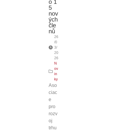
o 1
5
nov
ých
čle
nů
26
/0
3/
20
26
N
ov
in
ky
Aso
ciac
e
pro
rozv
oj
trhu