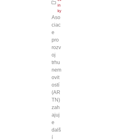
in
ky
Aso
ciac
e
pro
rozv
oj
trhu
nem
ovit
ostí
(AR
TN)
zah
ajuj
e
dalš
í