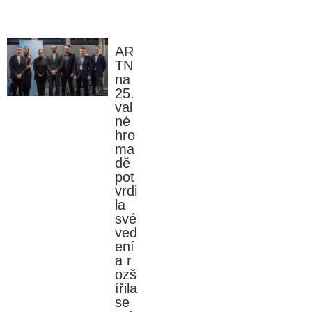
AR
TN
na
25.
val
né
hro
ma
dě
pot
vrdi
la
své
ved
ení
a r
ozš
ířila
se