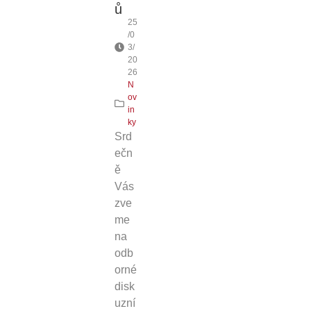
ů
25
/0
3/
20
26
N
ov
in
ky
Srd
ečn
ě
Vás
zve
me
na
odb
orné
disk
uzní