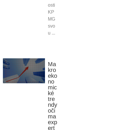
osti
KP
MG
svo
u ...
Ma
kro
eko
no
mic
ké
tre
ndy
oči
ma
exp
ert