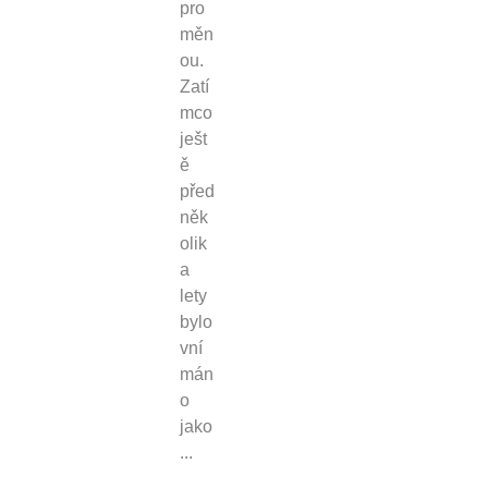
pro
měn
ou.
Zatí
mco
ješt
ě
před
něk
olik
a
lety
bylo
vní
mán
o
jako
...