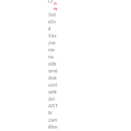
in
ky
Srd
ečn
ě
Vás
zve
me
na
odb
orné
disk
uzní
setk
ání
ART
N
zam
ěřen