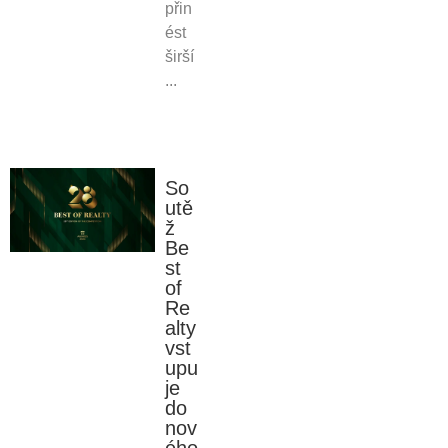
přin
ést
širší
...
So
utě
ž
Be
st
of
Re
alty
vst
upu
je
do
nov
ého