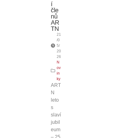
í
čle
nů
AR
TN
21
/0
5/
20
26
N
ov
in
ky
ART
N
leto
s
slaví
jubil
eum
– 25