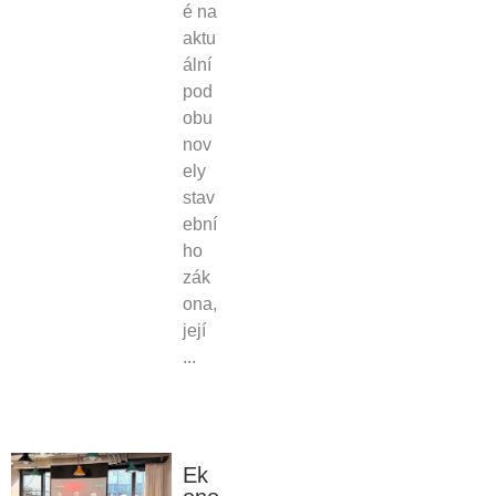
é na
aktu
ální
pod
obu
nov
ely
stav
ební
ho
zák
ona,
její
...
Ek