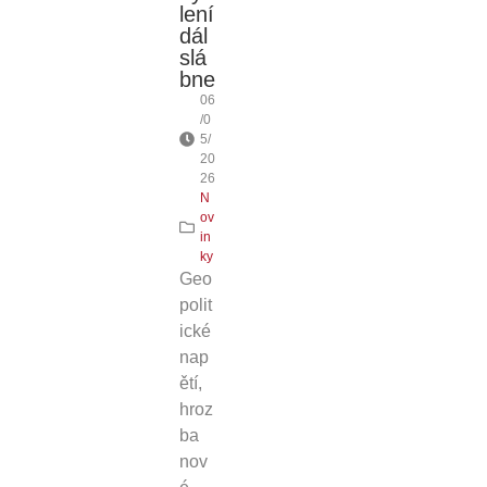
lení
dál
slá
bne
06
/0
5/
20
26
N
ov
in
ky
Geo
polit
ické
nap
ětí,
hroz
ba
nov