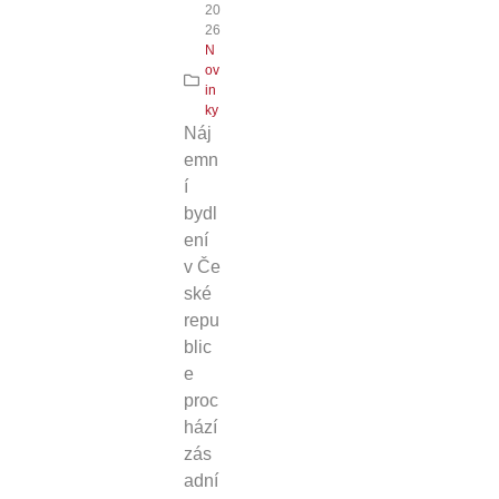
20
26
N
ov
in
ky
Náj
emn
í
bydl
ení
v Če
ské
repu
blic
e
proc
hází
zás
adní