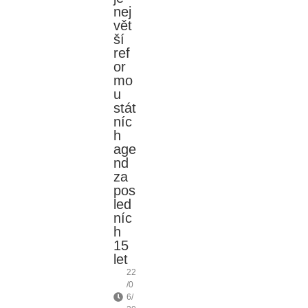
nej
vět
ší
ref
or
mo
u
stát
níc
h
age
nd
za
pos
led
níc
h
15
let
22
/0
6/