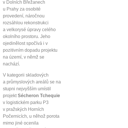
v Dolních Břežanech
u Prahy za osobité
provedení, náročnou
rozsáhlou rekonstrukci
a velkorysé úpravy celého
okolního prostoru. Jeho
ojedinělost spočívá i v
pozitivním dopadu projektu
na území, v němž se
nachází.
V kategorii skladových
a průmyslových areálů se na
stupni nejvyšším umístil
projekt
Sécheron Tchequie
v logistickém parku P3
v pražských Horních
Počernicích, u něhož porota
mimo jiné ocenila