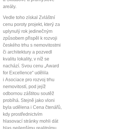
areály.
Vedle toho získal Zvláštní
cenu poroty projekt, který za
uplynulý rok jedinečným
způsobem přispěl k rozvoji
českého trhu s nemovitostmi
či architektury a pozvedl
kvalitu lokality, v níž se
nachází. Svou cenu „Award
for Excellence“ udělila
i Asociace pro rozvoj trhu
nemovitostí, pod jejíž
odbornou záštitou soutěž
probíhá. Stejně jako vloni
byla udělena i Cena čtenářů,
kdy prostřednictvím
hlasovací stránky mohli dát
hlas nejlepšímu realitnímu