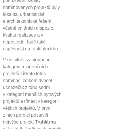
posuzování kvality
nominovaných projektů byly
lokalita, urbanistické
a architektonické řešení
včetně vnitřních dispozic,
kvalita realizace a v
neposlední řadě také
úspěšnost na realitním trhu.
V nejsilněji zastoupené
kategorii rezidenčních
projektů získalo letos
nominaci celkem dvacet
uchazečů: z toho sedm
v kategorii menších bytových
projektů a třináct v kategorii
větších projektů. V první
z nich porotci postavili
nejvýše projekt
Truhlárna
v Praze 6. Podle nich projekt