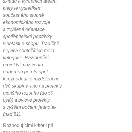
skladů a výrobních areálů,
který je výsledkem
současného stupně
ekonomického rozvoje
a zvýšené orientace
spotřebitelské poptávky
v oblasti e-shopů. Tradičně
nejvíce soutěžících měla
kategorie ‚Rezidenční
projekty‘, což vedlo
odbornou porotu opět
k rozhodnutí o rozdělení na
dvě skupiny, a to na projekty
menšího rozsahu (do 50
bytů) a bytové projekty
s vyšším počtem jednotek
(nad 51).“
Rozhodujícími kritérii při