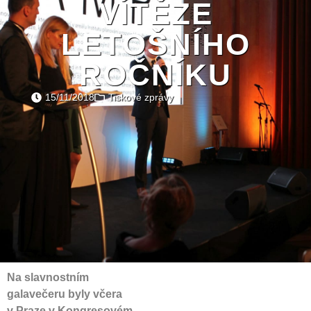
VÍTĚZE
LETOŠNÍHO
ROČNÍKU
15/11/2018
Tiskové zprávy
Na slavnostním
galavečeru byly včera
v Praze v Kongresovém