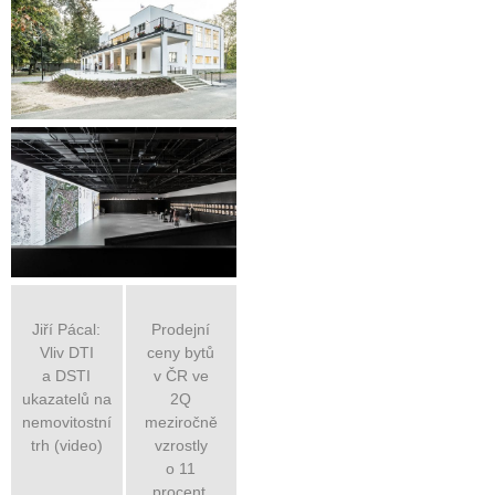
Jiří Pácal:
Prodejní
Vliv DTI
ceny bytů
a DSTI
v ČR ve
ukazatelů na
2Q
nemovitostní
meziročně
trh (video)
vzrostly
o 11
procent,