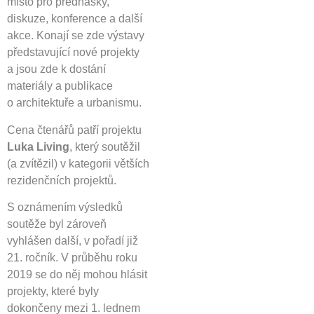
místo pro přednášky,
diskuze, konference a další
akce. Konají se zde výstavy
představující nové projekty
a jsou zde k dostání
materiály a publikace
o architektuře a urbanismu.
Cena čtenářů patří projektu
Luka Living
, který soutěžil
(a zvítězil) v kategorii větších
rezidenčních projektů.
S oznámením výsledků
soutěže byl zároveň
vyhlášen další, v pořadí již
21. ročník. V průběhu roku
2019 se do něj mohou hlásit
projekty, které byly
dokončeny mezi 1. lednem