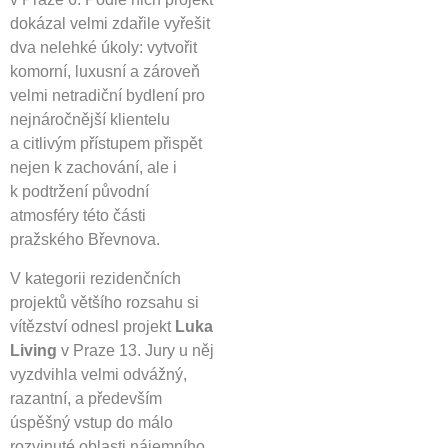
dokázal velmi zdařile vyřešit
dva nelehké úkoly: vytvořit
komorní, luxusní a zároveň
velmi netradiční bydlení pro
nejnáročnější klientelu
a citlivým přístupem přispět
nejen k zachování, ale i
k podtržení původní
atmosféry této části
pražského Břevnova.
V kategorii rezidenčních
projektů většího rozsahu si
vítězství odnesl projekt
Luka
Living
v Praze 13. Jury u něj
vyzdvihla velmi odvážný,
razantní, a především
úspěšný vstup do málo
rozvinuté oblasti nájemního