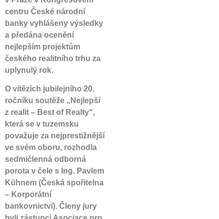
centru České národní
banky vyhlášeny výsledky
a předána ocenění
nejlepším projektům
českého realitního trhu za
uplynulý rok.
O vítězích jubilejního 20.
ročníku soutěže „Nejlepší
z realit – Best of Realty“,
která se v tuzemsku
považuje za nejprestižnější
ve svém oboru, rozhodla
sedmičlenná odborná
porota v čele s Ing. Pavlem
Kühnem (Česká spořitelna
– Korporátní
bankovnictví). Členy jury
byli zástupci Asociace pro