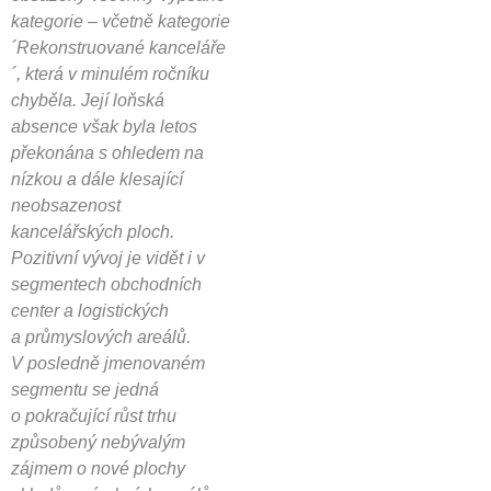
kategorie – včetně kategorie
´Rekonstruované kanceláře
´, která v minulém ročníku
chyběla. Její loňská
absence však byla letos
překonána s ohledem na
nízkou a dále klesající
neobsazenost
kancelářských ploch.
Pozitivní vývoj je vidět i v
segmentech obchodních
center a logistických
a průmyslových areálů.
V posledně jmenovaném
segmentu se jedná
o pokračující růst trhu
způsobený nebývalým
zájmem o nové plochy