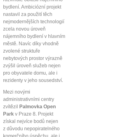
bydlení. Ambiciózní projekt
nastavil za použití těch
nejmodernějších technologií
zcela novou úroveň
nájemního bydlení v hlavním
městě. Navíc díky vhodně
zvolené struktuře
nebytových prostor výrazně
zvýšil úroveň služeb nejen
pro obyvatele domu, ale i
rezidenty v jeho sousedství.
Mezi novými
administrativními centry
zvítězil
Palmovka Open
Park
v Praze 8. Projekt
získal nejvíce bodů nejen
z důvodu nepopiratelného
komerčního úspěchu, ale i