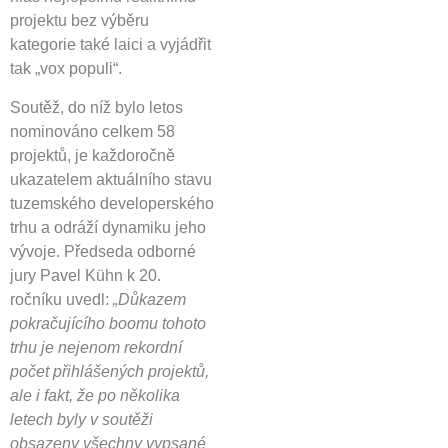
projektu bez výběru
kategorie také laici a vyjádřit
tak „vox populi“.
Soutěž, do níž bylo letos
nominováno celkem 58
projektů, je každoročně
ukazatelem aktuálního stavu
tuzemského developerského
trhu a odráží dynamiku jeho
vývoje. Předseda odborné
jury Pavel Kühn k 20.
ročníku uvedl:
„Důkazem
pokračujícího boomu tohoto
trhu je nejenom rekordní
počet přihlášených projektů,
ale i fakt, že po několika
letech byly v soutěži
obsazeny všechny vypsané