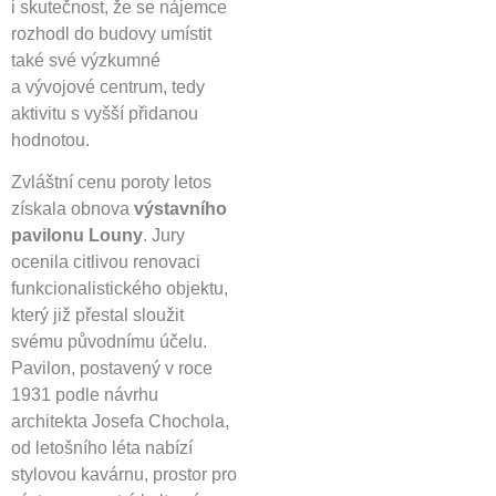
i skutečnost, že se nájemce
rozhodl do budovy umístit
také své výzkumné
a vývojové centrum, tedy
aktivitu s vyšší přidanou
hodnotou.
Zvláštní cenu poroty letos
získala obnova
výstavního
pavilonu Louny
. Jury
ocenila citlivou renovaci
funkcionalistického objektu,
který již přestal sloužit
svému původnímu účelu.
Pavilon, postavený v roce
1931 podle návrhu
architekta Josefa Chochola,
od letošního léta nabízí
stylovou kavárnu, prostor pro