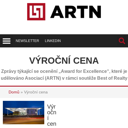
NEWSLETTER
LINKEDIN
Trend Report
Best of Realty
VÝROČNÍ CENA
Zprávy týkající se ocenění „Award for Excellence“, které je
udělováno Asociací (ARTN) v rámci soutěže Best of Realty
Domů
»
Výroční cena
Výr
očn
í
cen