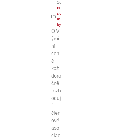
16
N
ov
in
ky
O V
ýroč
ní
cen
ě
kaž
doro
čně
rozh
oduj
í
člen
ové
aso
ciac