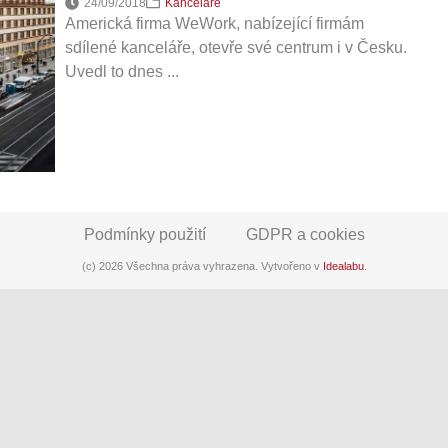
24/09/2018
Kanceláře
Americká firma WeWork, nabízející firmám
sdílené kanceláře, otevře své centrum i v Česku.
Uvedl to dnes ...
Podmínky použití
GDPR a cookies
(c) 2026 Všechna práva vyhrazena. Vytvořeno v
Idealabu
.