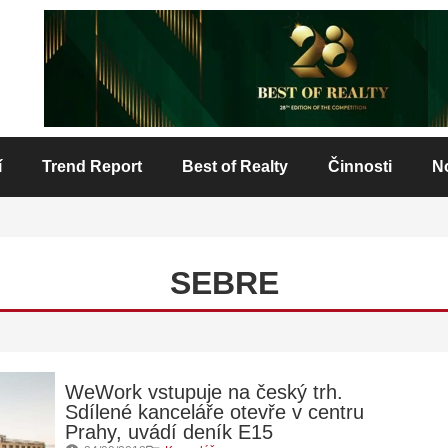
í
Trend Report
Best of Realty
Činnosti
N
SEBRE
WeWork vstupuje na český trh.
Sdílené kanceláře otevře v centru
Prahy, uvádí deník E15