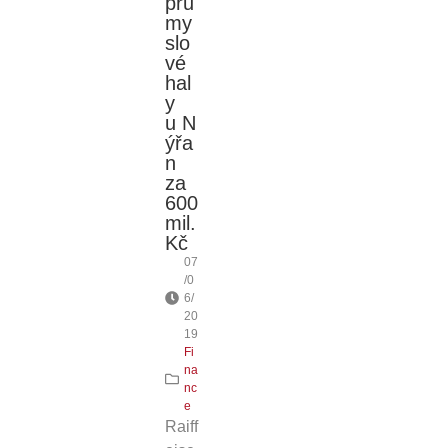
prů
my
slo
vé
hal
y
u N
ýřa
n
za
600
mil.
Kč
07
/0
6/
20
19
Fi
na
nc
e
Raiff