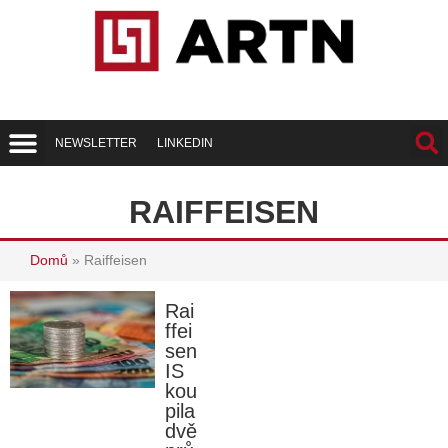
NEWSLETTER
LINKEDIN
Trend Report
Best of Realty
RAIFFEISEN
Domů
»
Raiffeisen
Rai
ffei
sen
IS
kou
pila
dvě