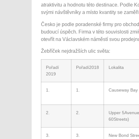
atraktivitu a hodnotu této destinace. Podle
svými návštěvníky a místo kvantity se zaměřit 
Česko je podle poradenské firmy pro obchodn
budoucí úspěch. Firma v této souvislosti zmiň
otevřít na Václavském náměstí svou prodejn
Žebříček nejdražších ulic světa:
Pořadí
Pořadí2018
Lokalita
2019
1.
1.
Causeway Bay
2.
2.
Upper 5Avenue
60Streets)
3.
3.
New Bond Stre