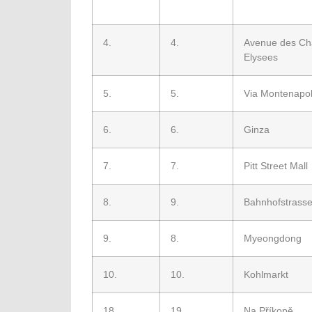
4.
4.
Avenue des C
Elysees
5.
5.
Via Montenapo
6.
6.
Ginza
7.
7.
Pitt Street Mall
8.
9.
Bahnhofstrass
9.
8.
Myeongdong
10.
10.
Kohlmarkt
18.
19.
Na Příkopě