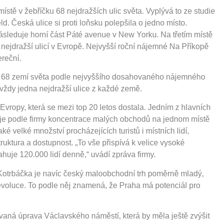
ístě v žebříčku 68 nejdražších ulic světa. Vyplývá to ze studie
 Česká ulice si proti loňsku polepšila o jedno místo.
leduje horní část Páté avenue v New Yorku. Na třetím místě
 nejdražší ulicí v Evropě. Nejvyšší roční nájemné Na Příkopě
ereční.
68 zemí světa podle nejvyššího dosahovaného nájemného
e vždy jedna nejdražší ulice z každé země.
Evropy, která se mezi top 20 letos dostala. Jedním z hlavních
je podle firmy koncentrace malých obchodů na jednom místě
é velké množství procházejících turistů i místních lidí,
ruktura a dostupnost. „To vše přispívá k velice vysoké
ahuje 120.000 lidí denně,“ uvádí zpráva firmy.
otrbáčka je navíc český maloobchodní trh poměrně mladý,
revoluce. To podle něj znamená, že Praha má potenciál pro
ovaná úprava Václavského náměstí, která by měla ještě zvýšit