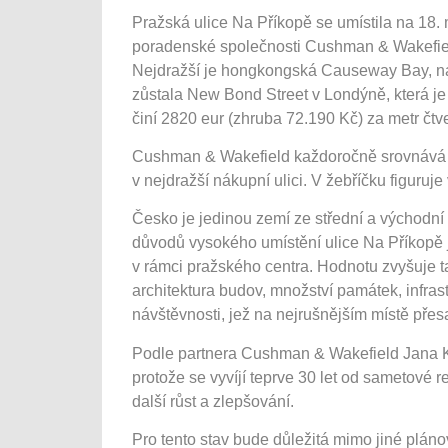
Pražská ulice Na Příkopě se umístila na 18. m
poradenské společnosti Cushman & Wakefield.
Nejdražší je hongkongská Causeway Bay, nás
zůstala New Bond Street v Londýně, která je
činí 2820 eur (zhruba 72.190 Kč) za metr čtv
Cushman & Wakefield každoročně srovnává 
v nejdražší nákupní ulici. V žebříčku figuruj
Česko je jedinou zemí ze střední a východní 
důvodů vysokého umístění ulice Na Příkopě 
v rámci pražského centra. Hodnotu zvyšuje tak
architektura budov, množství památek, infrast
návštěvnosti, jež na nejrušnějším místě přes
Podle partnera Cushman & Wakefield Jana K
protože se vyvíjí teprve 30 let od sametové 
další růst a zlepšování.
Pro tento stav bude důležitá mimo jiné plán