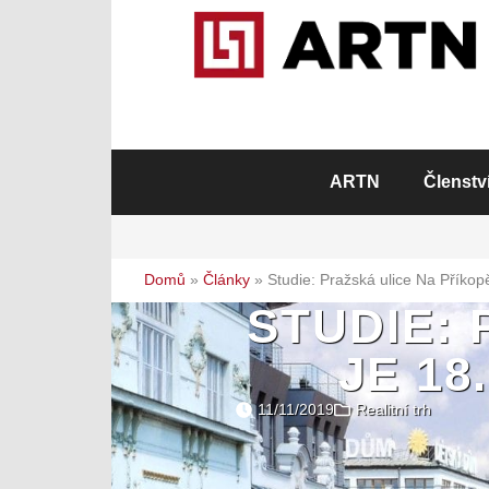
ARTN
Členstv
Domů
»
Články
»
Studie: Pražská ulice Na Příkopě 
STUDIE:
JE 18
11/11/2019
Realitní trh