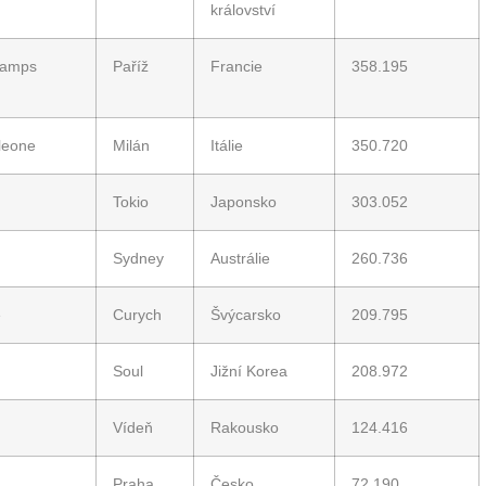
království
hamps
Paříž
Francie
358.195
leone
Milán
Itálie
350.720
Tokio
Japonsko
303.052
Sydney
Austrálie
260.736
e
Curych
Švýcarsko
209.795
Soul
Jižní Korea
208.972
Vídeň
Rakousko
124.416
Praha
Česko
72.190