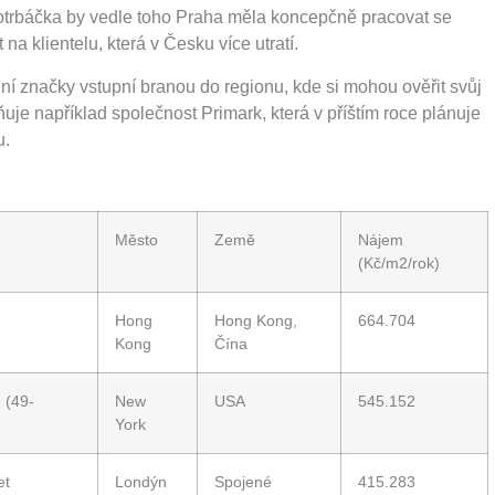
 Kotrbáčka by vedle toho Praha měla koncepčně pracovat se
na klientelu, která v Česku více utratí.
í značky vstupní branou do regionu, kde si mohou ověřit svůj
uje například společnost Primark, která v příštím roce plánuje
u.
Město
Země
Nájem
(Kč/m2/rok)
Hong
Hong Kong,
664.704
Kong
Čína
 (49-
New
USA
545.152
York
et
Londýn
Spojené
415.283