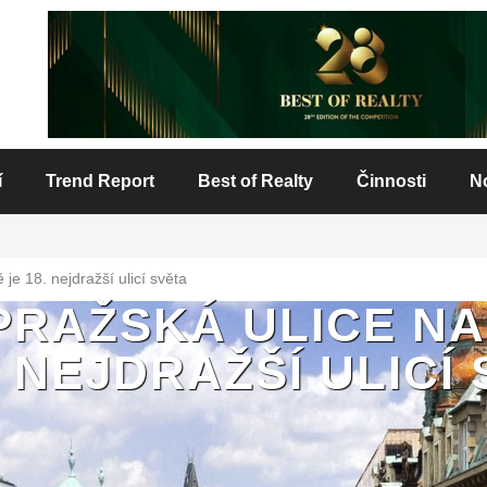
í
Trend Report
Best of Realty
Činnosti
N
je 18. nejdražší ulicí světa
 PRAŽSKÁ ULICE NA
. NEJDRAŽŠÍ ULICÍ