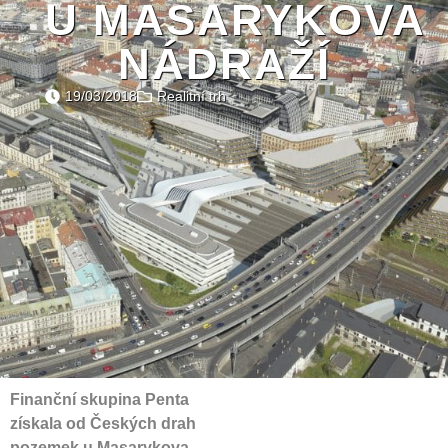
U MASARYKOVA
NÁDRAŽÍ
19/03/2018
Realitní trh
Finanční skupina Penta
získala od Českých drah
pozemek u Masarykova