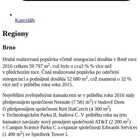
Kanceláře
Regiony
Brno
Hrubá realizovaná poptávka včetně renegociací dosáhla v Brně roce
2
2016 celkem 59 797 m
, což bylo o cca3 % % více než
v předchozím roce. Čistá realizovaná poptávka po odečtení
2
renegociací a podnájmů dosáhla 52 680 m
, což znamená o 32 %
více než v průběhu roku roku 2015.
Největšími zveřejněnými transakcemi se v průběhu roku 2016 staly
2
předpronájem společnosti Netsuite (7 581 m
) v budově Dorn
2
či předpronájem společnosti Red HatCzech (4 300 m
)
v Technologickém Parku II, budova C. V průběhu roku na tyto
2
transakce navázaly nový pronájem společnosti AT&T (2 200 m
)
v Campus Science Parku C a expanze společnosti Edwards Services
2
(1 400 m
) ve Spielberk Tower I.