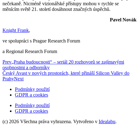
nečekaně. Nicméně vizionářské přístupy mohou v rychle se
měnícím světě 21. století dosáhnout značných úspěchů.
Pavel Novák
Knight Frank
,
ve spolupráci s Prague Research Forum
a Regional Research Forum
Prev
„Praha budoucnosti“ – seriál 20 rozhovorů se zajímavými
osobnostmi a odborníky
Český Avast v nových prostorách, které přináší Silicon Valley do
Prahy
Next
Podmínky použití
GDPR a cookies
Podmínky použití
GDPR a cookies
(c) 2026 Všechna práva vyhrazena. Vytvořeno v
Idealabu
.