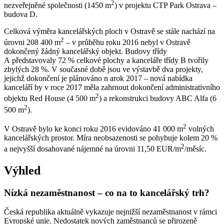
2
nezveřejněné společnosti (1450 m
) v projektu CTP Park Ostrava –
budova D.
Celková výměra kancelářských ploch v Ostravě se stále nachází na
2
úrovni 208 400 m
– v průběhu roku 2016 nebyl v Ostravě
dokončený žádný kancelářský objekt. Budovy třídy
A představovaly 72 % celkové plochy a kanceláře třídy B tvořily
zbylých 28 %. V současné době jsou ve výstavbě dva projekty,
jejichž dokončení je plánováno n arok 2017 – nová nabídka
kanceláří by v roce 2017 měla zahrnout dokončení administrativního
2
objektu Red House (4 500 m
) a rekonstrukci budovy ABC Alfa (6
2
500 m
).
2
V Ostravě bylo ke konci roku 2016 evidováno 41 000 m
volných
kancelářských prostor. Míra neobsazenosti se pohybuje kolem 20 %
2
a nejvyšší dosahované nájemné na úrovni 11,50 EUR/m
/měsíc.
Výhled
Nízká nezaměstnanost – co na to kancelářský trh?
Česká republika aktuálně vykazuje nejnižší nezaměstnanost v rámci
Evropské unie. Nedostatek nových zaměstnanců se přirozeně