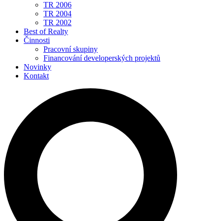
TR 2006
TR 2004
TR 2002
Best of Realty
Činnosti
Pracovní skupiny
Financování developerských projektů
Novinky
Kontakt