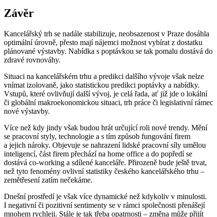
Závěr
Kancelářský trh se nadále stabilizuje, neobsazenost v Praze dosáhla
optimální úrovně, přesto mají nájemci možnost vybírat z dostatku
plánované výstavby. Nabídka s poptávkou se tak pomalu dostává do
zdravé rovnováhy.
Situaci na kancelářském trhu a predikci dalšího vývoje však nelze
vnímat izolovaně, jako statistickou predikci poptávky a nabídky.
Vstupů, které ovlivňují další vývoj, je celá řada, ať již jde o lokální
či globální makroekonomickou situaci, trh práce či legislativní rámec
nové výstavby.
Více než kdy jindy však budou hrát určující roli nové trendy. Mění
se pracovní styly, technologie a s tím způsob fungování firem
a jejich nároky. Objevuje se nahrazení lidské pracovní síly umělou
inteligencí, část firem přechází na home office a do popředí se
dostává co-working a sdílené kanceláře. Přirozeně bude ještě trvat,
než tyto fenomény ovlivní statistiky českého kancelářského trhu –
zemětřesení zatím nečekáme.
Dnešní prostředí je však více dynamické než kdykoliv v minulosti.
I negativní či pozitivní sentimenty se v rámci společnosti přenášejí
mnohem rychleji. Stále je tak třeba opatrnosti – změna může přijít