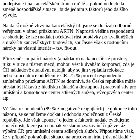
podepisuje i na kancelářském trhu a určitě – pokud nedojde ke
změně hospodářské situace– bude jedním z faktorů jeho dalšího
vývoje.
Na další možné vlivy na kancelářský trh jsme se dotázali odborné
veřejnosti v rámci průzkumu ARTN. Naprostá většina respondentů
se shoduje, že lze (nadále) očekávat růst poptávky po kvalitnějších
a dražších kancelářských budovách, současně však s rostoucími
nároky na vlastní interiér – tzv. fit-out.
Přirozeně stoupající nároky (a náklady) na kancelářské prostory,
ruku v ruce s růstem mezd, mohou vést k úvahám korporací, zda je
ČR nákladově atraktivní natolik, aby se jim vyplatila relokace
nebo koncentrace oddělení v ČR. 75 % procent respondentů
zmíněného průzkumu ARTN se domnívá, že Česká republika může
přestat být lákavá z hlediska nákladů a dostupnosti pracovní síly pro
umístění a konsolidace center sdílených služeb, vývojových center
atp.
Většina respondentů (89 % z negativně reagujících) je dokonce toho
názoru, že se můžeme dočkat i odchodu společností z České
republiky. Jde však „pouze“ o jeden z faktorů: nadále evidujeme
společnosti, které jsou naopak ve stadiu zvažování či již ve fázi
výběru ČR pro umístění centra sdílených služeb. Připouštíme však,
že v případě pokračující situace na pracovním trhu (růst nákladů /