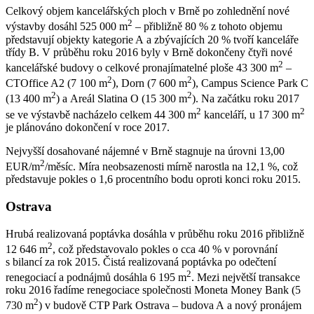
Celkový objem kancelářských ploch v Brně po zohlednění nové
2
výstavby dosáhl 525 000 m
– přibližně 80 % z tohoto objemu
představují objekty kategorie A a zbývajících 20 % tvoří kanceláře
třídy B. V průběhu roku 2016 byly v Brně dokončeny čtyři nové
2
kancelářské budovy o celkové pronajímatelné ploše 43 300 m
–
2
2
CTOffice A2 (7 100 m
), Dorn (7 600 m
), Campus Science Park C
2
2
(13 400 m
) a Areál Slatina O (15 300 m
). Na začátku roku 2017
2
2
se ve výstavbě nacházelo celkem 44 300 m
kanceláří, u 17 300 m
je plánováno dokončení v roce 2017.
Nejvyšší dosahované nájemné v Brně stagnuje na úrovni 13,00
2
EUR/m
/měsíc. Míra neobsazenosti mírně narostla na 12,1 %, což
představuje pokles o 1,6 procentního bodu oproti konci roku 2015.
Ostrava
Hrubá realizovaná poptávka dosáhla v průběhu roku 2016 přibližně
2
12 646 m
, což představovalo pokles o cca 40 % v porovnání
s bilancí za rok 2015. Čistá realizovaná poptávka po odečtení
2
renegociací a podnájmů dosáhla 6 195 m
. Mezi největší transakce
roku 2016 řadíme renegociace společnosti Moneta Money Bank (5
2
730 m
) v budově CTP Park Ostrava – budova A a nový pronájem