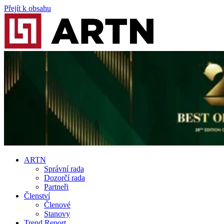
Přejít k obsahu
ARTN
Správní rada
Dozorčí rada
Partneři
Členství
Členové
Stanovy
Trend Report