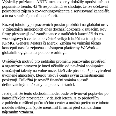
Výsledky průzkumu ARTN mezi experty doložily opodstatněnost
popsaného trendu. 42 % respondentů se shoduje, že lze očekávat
pokračující zájem o co-workingovácentra a servisované kanceláře,
a to na straně nájemců i operátorů.
Rozvoj tohoto typu pracovních prostor probíhá i na globální úrovni.
V západních metropolích dnes dochází dokonce k situacím, kdy
firmy přesouvají své zaměstnance z tradičních kanceláří do co-
workingových center, a to včetně velkých hráčů na trhu jako
KPMG, General Motors či Merck. Změna ve vnímání těchto
konceptů nastala zejména s nástupem platformy WeWork –
globálníh ogiganta na poli co-workingu.
Uváděných motivů pro radikální proměnu pracovního prostředí
a organizace provozu je hned několik: od navázání spolupráce
s možnými talenty na volné noze, kteří zde působí, až po vytvoření
uvolněné atmosféry, kterou taková centra svým zaměstnancům
poskytují. Důležitá je rovněž finanční stránka s jasně
definovatelnými náklady na pracovní stanici.
Je zřejmé, že tento obchodní model bude ovlivňovat poptávku po
kancelářských prostorách i v dalších letech. A to především
z pohledu rozšíření počtu těchto center a možná preference tohoto
modelu některými (spíše menšími) firmami před standardním
nájemním vztahem.