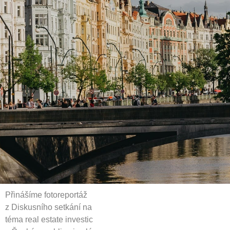
Přinášíme fotoreportáž
z Diskusního setkání na
téma real estate investic