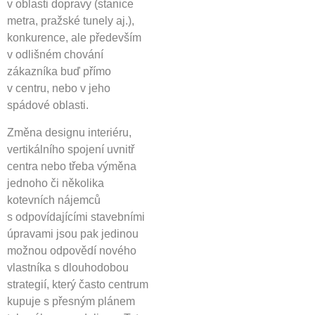
v oblasti dopravy (stanice
metra, pražské tunely aj.),
konkurence, ale především
v odlišném chování
zákazníka buď přímo
v centru, nebo v jeho
spádové oblasti.
Změna designu interiéru,
vertikálního spojení uvnitř
centra nebo třeba výměna
jednoho či několika
kotevních nájemců
s odpovídajícími stavebními
úpravami jsou pak jedinou
možnou odpovědí nového
vlastníka s dlouhodobou
strategií, který často centrum
kupuje s přesným plánem