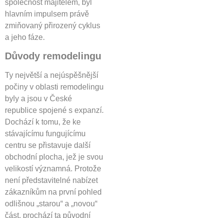
společnost majitelem, byl
hlavním impulsem právě
zmiňovaný přirozený cyklus
a jeho fáze.
Důvody remodelingu
Ty největší a nejúspěšnější
počiny v oblasti remodelingu
byly a jsou v České
republice spojené s expanzí.
Dochází k tomu, že ke
stávajícímu fungujícímu
centru se přistavuje další
obchodní plocha, jež je svou
velikostí významná. Protože
není představitelné nabízet
zákazníkům na první pohled
odlišnou „starou“ a „novou“
část, prochází ta původní