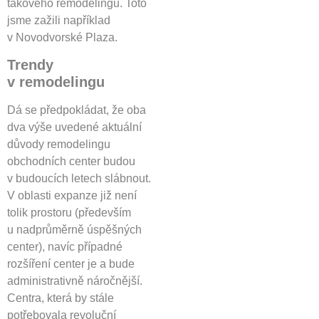
takového remodelingu. Toto
jsme zažili například
v Novodvorské Plaza.
Trendy
v remodelingu
Dá se předpokládat, že oba
dva výše uvedené aktuální
důvody remodelingu
obchodních center budou
v budoucích letech slábnout.
V oblasti expanze již není
tolik prostoru (především
u nadprůměrně úspěšných
center), navíc případné
rozšíření center je a bude
administrativně náročnější.
Centra, která by stále
potřebovala revoluční