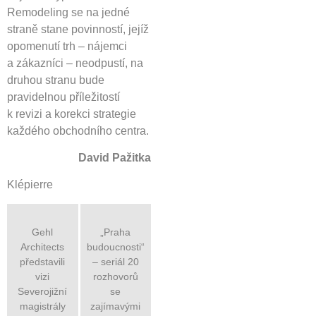
Remodeling se na jedné
straně stane povinností, jejíž
opomenutí trh – nájemci
a zákazníci – neodpustí, na
druhou stranu bude
pravidelnou příležitostí
k revizi a korekci strategie
každého obchodního centra.
David Pažitka
Klépierre
Gehl
„Praha
Architects
budoucnosti“
představili
– seriál 20
vizi
rozhovorů
Severojižní
se
magistrály
zajímavými