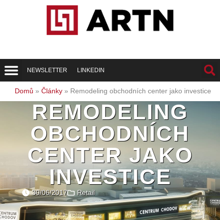
NEWSLETTER
LINKEDIN
Trend Report
Best of Realty
Domů
»
Články
»
Remodeling obchodních center jako investice
REMODELING
OBCHODNÍCH
CENTER JAKO
INVESTICE
30/06/2017
Retail