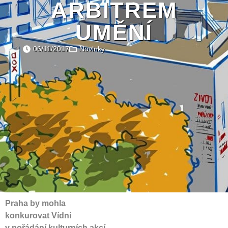
ARBITREM
UMĚNÍ
06/11/2017
Novinky
Praha by mohla
konkurovat Vídni
v pořádání kulturních akcí,