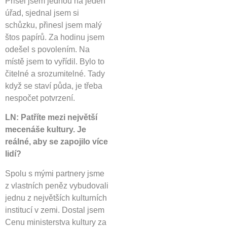
Přišel jsem jednou na jeden
úřad, sjednal jsem si
schůzku, přinesl jsem malý
štos papírů. Za hodinu jsem
odešel s povolením. Na
místě jsem to vyřídil. Bylo to
čitelné a srozumitelné. Tady
když se staví půda, je třeba
nespočet potvrzení.
LN: Patříte mezi největší
mecenáše kultury. Je
reálné, aby se zapojilo více
lidí?
Spolu s mými partnery jsme
z vlastních peněz vybudovali
jednu z největších kulturních
institucí v zemi. Dostal jsem
Cenu ministerstva kultury za