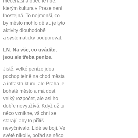
mecenáši a obecně lidé,
kterým kultura v Praze není
lhostejná. To nejmenší, co
by město mohlo dělat, je tyto
aktivity dlouhodobě
a systematicky podporovat.
LN: Na vše, co uvádíte,
jsou ale třeba peníze.
Jistě, velké peníze jdou
pochopitelně na chod města
a infrastrukturu, ale Praha je
bohaté město a má dost
velký rozpočet, ale asi ho
dobře nevyužívá. Když už tu
něco vznikne, všichni se
starají, aby to příliš
nevyčnívalo. Lidé se bojí. Ve
světě nikoliv, pořád se něco