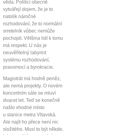
věda. Politici obecně
vytvářejí dojem, že je to
natolik náročné
rozhodování, že to normální
smrtelník vůbec nemůže
pochopit. Většina lidí k tomu
má respekt. U nás je
neuvěřitelný labyrint
systému rozhodování,
pravomocí a byrokracie.
Magistrát má hodně peněz,
ale nemá projekty. O novém
koncertním sále se mluví
dvacet let. Teď se konečně
našlo vhodné místo
u stanice metra Vltavská.
Ale najít ho přece není nic
složitého. Musí to být někde,