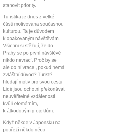
stanovit priority.
Turistika je dnes z velké
části motivována současnou
kulturou. Ta je důvodem
k opakovaným návštěvám.
Všichni si stěžují, že do
Prahy se po první návštěvě
nikdo nevrací. Proč by se
ale do ní vracel, pokud nemá
zvláštní důvod? Turisté
hledají motiv pro svou cestu.
Lidé jsou ochotni překonávat
neuvěřitelné vzdálenosti
kvůli efemérním,
krátkodobým projektům.
Když někde v Japonsku na
pobřeží někdo něco