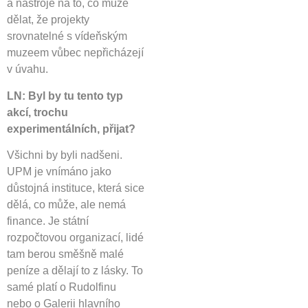
a nástroje na to, co může
dělat, že projekty
srovnatelné s vídeňským
muzeem vůbec nepřicházejí
v úvahu.
LN: Byl by tu tento typ
akcí, trochu
experimentálních, přijat?
Všichni by byli nadšeni.
UPM je vnímáno jako
důstojná instituce, která sice
dělá, co může, ale nemá
finance. Je státní
rozpočtovou organizací, lidé
tam berou směšně malé
peníze a dělají to z lásky. To
samé platí o Rudolfinu
nebo o Galerii hlavního