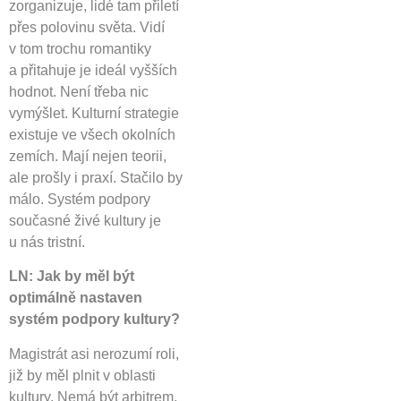
zorganizuje, lidé tam přiletí
přes polovinu světa. Vidí
v tom trochu romantiky
a přitahuje je ideál vyšších
hodnot. Není třeba nic
vymýšlet. Kulturní strategie
existuje ve všech okolních
zemích. Mají nejen teorii,
ale prošly i praxí. Stačilo by
málo. Systém podpory
současné živé kultury je
u nás tristní.
LN: Jak by měl být
optimálně nastaven
systém podpory kultury?
Magistrát asi nerozumí roli,
již by měl plnit v oblasti
kultury. Nemá být arbitrem,