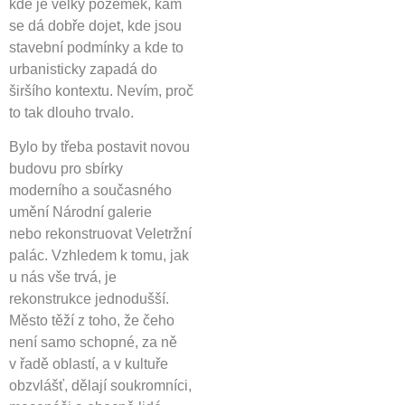
kde je velký pozemek, kam
se dá dobře dojet, kde jsou
stavební podmínky a kde to
urbanisticky zapadá do
širšího kontextu. Nevím, proč
to tak dlouho trvalo.
Bylo by třeba postavit novou
budovu pro sbírky
moderního a současného
umění Národní galerie
nebo rekonstruovat Veletržní
palác. Vzhledem k tomu, jak
u nás vše trvá, je
rekonstrukce jednodušší.
Město těží z toho, že čeho
není samo schopné, za ně
v řadě oblastí, a v kultuře
obzvlášť, dělají soukromníci,