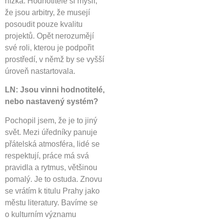
nízká. Hodnotitelé si myslí,
že jsou arbitry, že musejí
posoudit pouze kvalitu
projektů. Opět nerozumějí
své roli, kterou je podpořit
prostředí, v němž by se vyšší
úroveň nastartovala.
LN: Jsou vinni hodnotitelé,
nebo nastavený systém?
Pochopil jsem, že je to jiný
svět. Mezi úředníky panuje
přátelská atmosféra, lidé se
respektují, práce má svá
pravidla a rytmus, většinou
pomalý. Je to ostuda. Znovu
se vrátím k titulu Prahy jako
městu literatury. Bavíme se
o kulturním významu