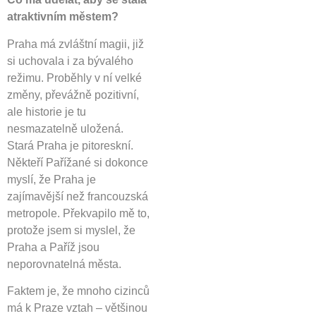
atraktivním městem?
Praha má zvláštní magii, již
si uchovala i za bývalého
režimu. Proběhly v ní velké
změny, převážně pozitivní,
ale historie je tu
nesmazatelně uložená.
Stará Praha je pitoreskní.
Někteří Pařížané si dokonce
myslí, že Praha je
zajímavější než francouzská
metropole. Překvapilo mě to,
protože jsem si myslel, že
Praha a Paříž jsou
neporovnatelná města.
Faktem je, že mnoho cizinců
má k Praze vztah – většinou