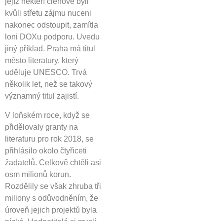
jejíž někteří členové byli
kvůli střetu zájmu nuceni
nakonec odstoupit, zamítla
loni DOXu podporu. Uvedu
jiný příklad. Praha má titul
město literatury, který
uděluje UNESCO. Trvá
několik let, než se takový
významný titul zajistí.
V loňském roce, když se
přidělovaly granty na
literaturu pro rok 2018, se
přihlásilo okolo čtyřiceti
žadatelů. Celkově chtěli asi
osm milionů korun.
Rozdělily se však zhruba tři
miliony s odůvodněním, že
úroveň jejich projektů byla