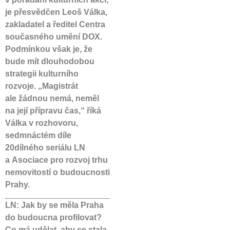
je přesvědčen Leoš Válka,
zakladatel a ředitel Centra
současného umění DOX.
Podmínkou však je, že
bude mít dlouhodobou
strategii kulturního
rozvoje. „Magistrát
ale žádnou nemá, neměl
na její přípravu čas,“ říká
Válka v rozhovoru,
sedmnáctém díle
20dílného seriálu LN
a Asociace pro rozvoj trhu
nemovitostí o budoucnosti
Prahy.
LN: Jak by se měla Praha
do budoucna profilovat?
Co má udělat, aby se stala