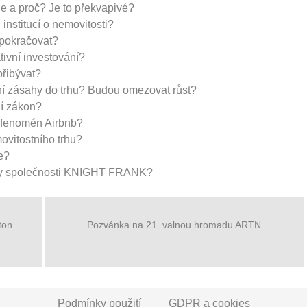
e a proč? Je to překvapivé?
 institucí o nemovitosti?
 pokračovat?
tivní investování?
přibývat?
ní zásahy do trhu? Budou omezovat růst?
í zákon?
a fenomén Airbnb?
ovitostního trhu?
ze?
žby společnosti KNIGHT FRANK?
ton
Pozvánka na 21. valnou hromadu ARTN
Podmínky použití
GDPR a cookies