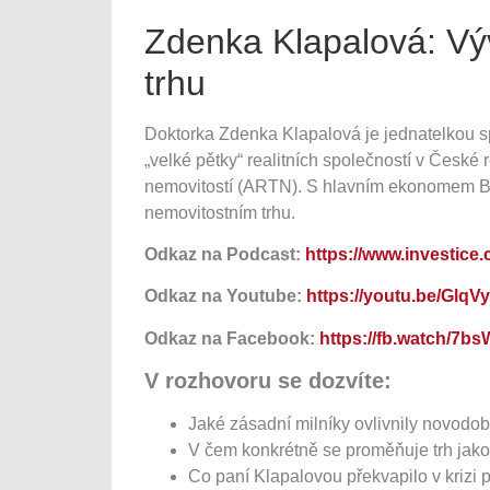
Zdenka Klapalová: Vý
trhu
Doktorka Zdenka Klapalová je jednatelkou 
„velké pětky“ realitních společností v České 
nemovitostí (ARTN). S hlavním ekonomem BH
nemovitostním trhu.
Odkaz na Podcast:
https://www.investice.
Odkaz na Youtube:
https://youtu.be/Glq
Odkaz na Facebook:
https://fb.watch/7b
V rozhovoru se dozvíte:
Jaké zásadní milníky ovlivnily novodob
V čem konkrétně se proměňuje trh jako 
Co paní Klapalovou překvapilo v krizi