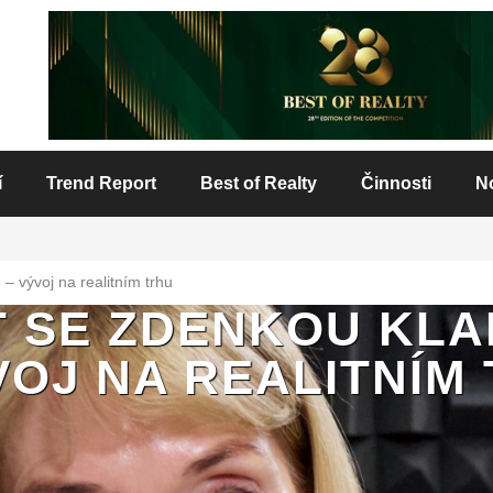
í
Trend Report
Best of Realty
Činnosti
N
 vývoj na realitním trhu
 SE ZDENKOU KL
VOJ NA REALITNÍM