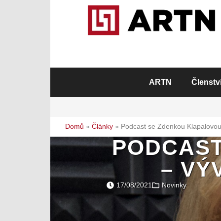
ARTN
Členstv
Domů
»
Články
»
Podcast se Zdenkou Klapalovou –
PODCAST
– VÝ
17/08/2021
Novinky