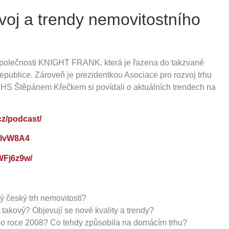
voj a trendy nemovitostního
společnosti KNIGHT FRANK, která je řazena do takzvané
republice. Zároveň je prezidentkou Asociace pro rozvoj trhu
S Štěpánem Křečkem si povídali o aktuálních trendech na
cz/podcast/
VylvW8A4
sWFj6z9w/
ý český trh nemovitostí?
takový? Objevují se nové kvality a trendy?
 po roce 2008? Co tehdy způsobila na domácím trhu?