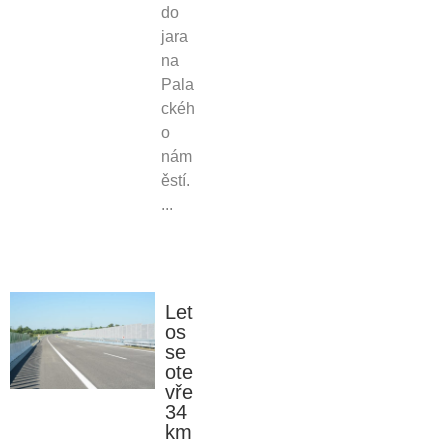
do
jara
na
Pala
ckéh
o
nám
ěstí.
...
Let
os
se
ote
vře
34
km