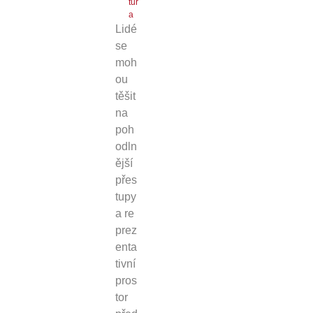
tur
a
Lidé
se
moh
ou
těšit
na
poh
odln
ější
přes
tupy
a re
prez
enta
tivní
pros
tor