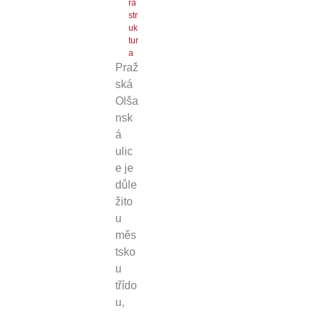
ra
str
uk
tur
a
Praž
ská
Olša
nsk
á
ulic
e je
důle
žito
u
měs
tsko
u
třído
u,