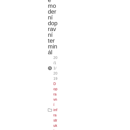
e
mo
der
ní
dop
rav
ní
ter
min
ál
20
/1
1/
20
19
D
op
ra
vn
í
inf
ra
str
uk