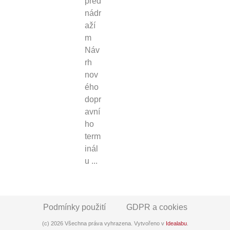
před
nádr
aží
m
Náv
rh
nov
ého
dopr
avní
ho
term
inál
u ...
Podmínky použití
GDPR a cookies
(c) 2026 Všechna práva vyhrazena. Vytvořeno v
Idealabu
.