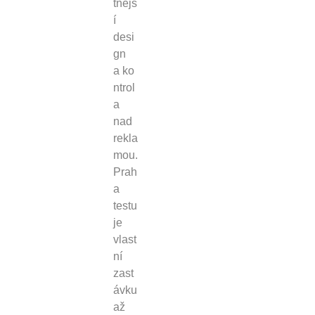
tnějš
í
desi
gn
a ko
ntrol
a
nad
rekla
mou.
Prah
a
testu
je
vlast
ní
zast
ávku
až