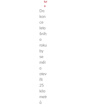
tur
a
Do
kon
ce
leto
šníh
o
roku
by
se
měl
o
otev
řít
25
kilo
metr
ů