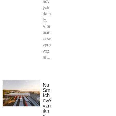
nov
ých
dáln
ic.
V pr
osin
ci se
zpro
voz
ní ...
Na
Sm
ích
ově
vzn
ikn