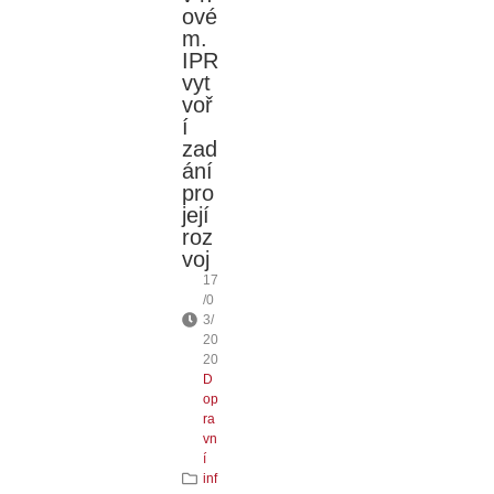
ové
m.
IPR
vyt
voř
í
zad
ání
pro
její
roz
voj
17
/0
3/
20
20
D
op
ra
vn
í
inf