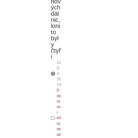
nov
ých
dál
nic,
loni
to
byl
y
čtyř
i
22
/1
1/
20
19
D
op
ra
vn
í
inf
ra
str
uk