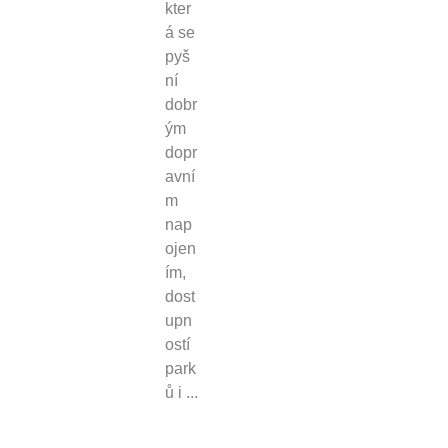
kter
á se
pyš
ní
dobr
ým
dopr
avní
m
nap
ojen
ím,
dost
upn
ostí
park
ů i ...