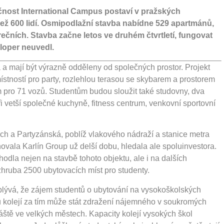
nost International Campus postaví v pražských
než 600 lidí. Osmipodlažní stavba nabídne 529 apartmánů,
ečních. Stavba začne letos ve druhém čtvrtletí, fungovat
eloper neuvedl.
a mají být výrazně odděleny od společných prostor. Projekt
 místností pro party, rozlehlou terasou se skybarem a prostorem
m pro 71 vozů. Studentům budou sloužit také studovny, dva
tři vetší společné kuchyně, fitness centrum, venkovní sportovní
ách a Partyzánská, poblíž vlakového nádraží a stanice metra
ovala Karlín Group už delší dobu, hledala ale spoluinvestora.
odla nejen na stavbě tohoto objektu, ale i na dalších
zhruba 2500 ubytovacích míst pro studenty.
yplývá, že zájem studentů o ubytování na vysokoškolských
vců kolejí za tím může stát zdražení nájemného v soukromých
áště ve velkých městech. Kapacity kolejí vysokých škol