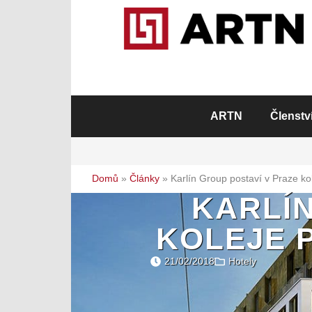
ARTN
Členstv
Domů
»
Články
»
Karlín Group postaví v Praze ko
KARLÍN
KOLEJE P
21/02/2018
Hotely