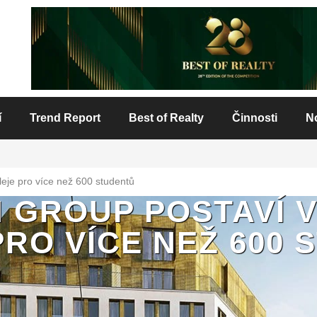
í
Trend Report
Best of Realty
Činnosti
N
leje pro více než 600 studentů
 GROUP POSTAVÍ 
RO VÍCE NEŽ 600 