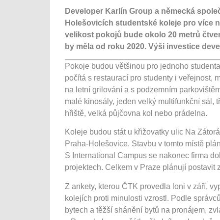
Developer Karlín Group a německá společ
Holešovicích studentské koleje pro více 
velikost pokojů bude okolo 20 metrů čtver
by měla od roku 2020. Výši investice dev
Pokoje budou většinou pro jednoho studenta 
počítá s restaurací pro studenty i veřejnost,
na letní grilování a s podzemním parkoviště
malé kinosály, jeden velký multifunkční sál, 
hřiště, velká půjčovna kol nebo prádelna.
Koleje budou stát u křižovatky ulic Na Zátor
Praha-Holešovice. Stavbu v tomto místě plán
S International Campus se nakonec firma doh
projektech. Celkem v Praze plánují postavit 
Z ankety, kterou ČTK provedla loni v září, v
kolejích proti minulosti vzrostl. Podle sprá
bytech a těžší shánění bytů na pronájem, zvl