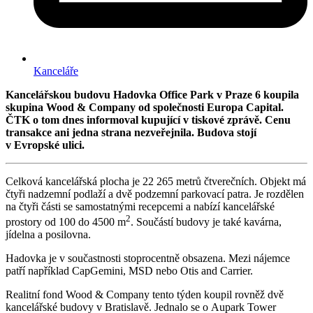
Kanceláře
Kancelářskou budovu Hadovka Office Park v Praze 6 koupila
skupina Wood & Company od společnosti Europa Capital.
ČTK o tom dnes informoval kupující v tiskové zprávě. Cenu
transakce ani jedna strana nezveřejnila. Budova stojí
v Evropské ulici.
Celková kancelářská plocha je 22 265 metrů čtverečních. Objekt má
čtyři nadzemní podlaží a dvě podzemní parkovací patra. Je rozdělen
na čtyři části se samostatnými recepcemi a nabízí kancelářské
2
prostory od 100 do 4500 m
. Součástí budovy je také kavárna,
jídelna a posilovna.
Hadovka je v součastnosti stoprocentně obsazena. Mezi nájemce
patří například CapGemini, MSD nebo Otis and Carrier.
Realitní fond Wood & Company tento týden koupil rovněž dvě
kancelářské budovy v Bratislavě. Jednalo se o Aupark Tower