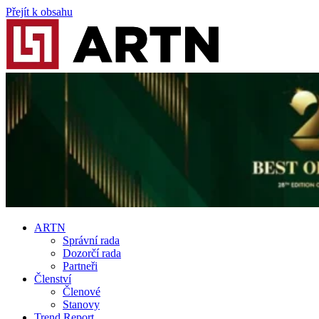
Přejít k obsahu
ARTN
Správní rada
Dozorčí rada
Partneři
Členství
Členové
Stanovy
Trend Report