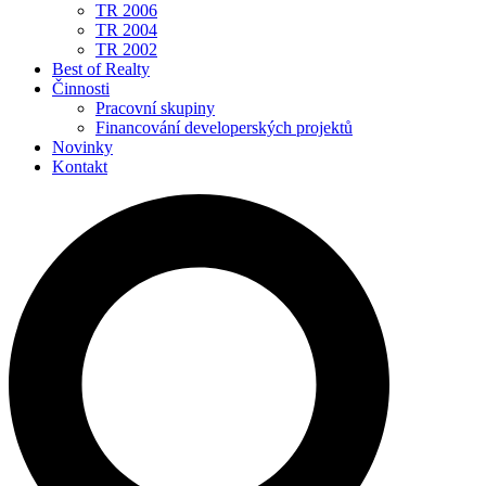
TR 2006
TR 2004
TR 2002
Best of Realty
Činnosti
Pracovní skupiny
Financování developerských projektů
Novinky
Kontakt