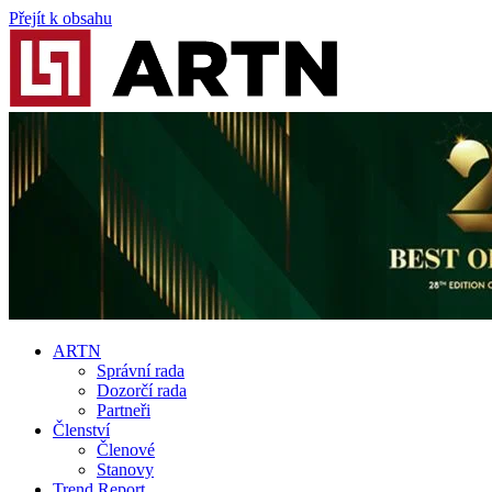
Přejít k obsahu
ARTN
Správní rada
Dozorčí rada
Partneři
Členství
Členové
Stanovy
Trend Report