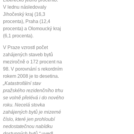
V lednu následovaly
Jihočeský kraj (16,3
procenta), Praha (12,4
procenta) a Olomoucký kraj
(6,1 procenta).
V Praze vzrostl počet
zahájených staveb bytů
meziročně o 172 procent na
98. V porovnání s rekordním
rokem 2008 je to desetina.
„Katastrofální stav
pražského rezidenčního trhu
se volně přelévá i do nového
roku. Necelá stovka
zahájených bytů je mizerné
číslo, které jen prohloubí
nedostatečnou nabídku
dostupných bytů,“
uvedl