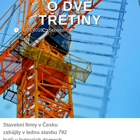
O DVĚ
TŘETINY
21/03/2019
Stavebnictví
Stavební firmy v Česku
zahájily v lednu stavbu 792
bytů v bytových domech,