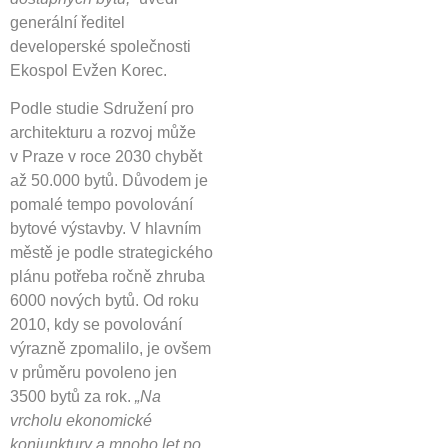
generální ředitel
developerské společnosti
Ekospol Evžen Korec.
Podle studie Sdružení pro
architekturu a rozvoj může
v Praze v roce 2030 chybět
až 50.000 bytů. Důvodem je
pomalé tempo povolování
bytové výstavby. V hlavním
městě je podle strategického
plánu potřeba ročně zhruba
6000 nových bytů. Od roku
2010, kdy se povolování
výrazně zpomalilo, je ovšem
v průměru povoleno jen
3500 bytů za rok.
„Na
vrcholu ekonomické
konjunktury a mnoho let po