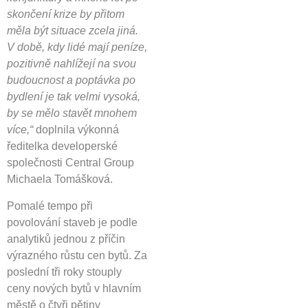
skončení krize by přitom
měla být situace zcela jiná.
V době, kdy lidé mají peníze,
pozitivně nahlížejí na svou
budoucnost a poptávka po
bydlení je tak velmi vysoká,
by se mělo stavět mnohem
více,“
doplnila výkonná
ředitelka developerské
společnosti Central Group
Michaela Tomášková.
Pomalé tempo při
povolování staveb je podle
analytiků jednou z příčin
výrazného růstu cen bytů. Za
poslední tři roky stouply
ceny nových bytů v hlavním
městě o čtyři pětiny