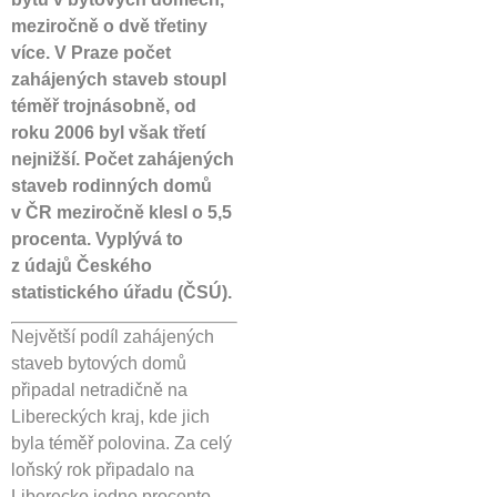
meziročně o dvě třetiny
více. V Praze počet
zahájených staveb stoupl
téměř trojnásobně, od
roku 2006 byl však třetí
nejnižší. Počet zahájených
staveb rodinných domů
v ČR meziročně klesl o 5,5
procenta. Vyplývá to
z údajů Českého
statistického úřadu (ČSÚ).
Největší podíl zahájených
staveb bytových domů
připadal netradičně na
Libereckých kraj, kde jich
byla téměř polovina. Za celý
loňský rok připadalo na
Liberecko jedno procento.