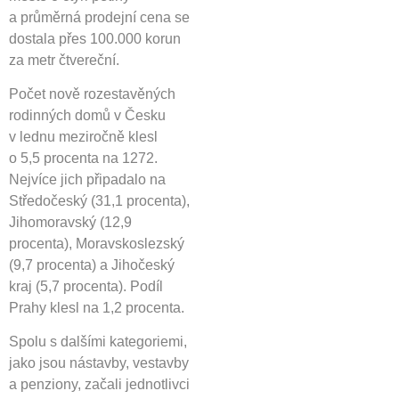
a průměrná prodejní cena se
dostala přes 100.000 korun
za metr čtvereční.
Počet nově rozestavěných
rodinných domů v Česku
v lednu meziročně klesl
o 5,5 procenta na 1272.
Nejvíce jich připadalo na
Středočeský (31,1 procenta),
Jihomoravský (12,9
procenta), Moravskoslezský
(9,7 procenta) a Jihočeský
kraj (5,7 procenta). Podíl
Prahy klesl na 1,2 procenta.
Spolu s dalšími kategoriemi,
jako jsou nástavby, vestavby
a penziony, začali jednotlivci