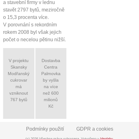
a stavební firmy v lednu
stavět 2797 bytů, meziročně
o 15,3 procenta více.
V porovnání s rekordním
rokem 2008 byl však jejich
počet o necelou pětinu nižší.
V projektu
Dostavba
Skansky
Centra
Modřanský
Palmovka
cukrovar
by vyšla
má
na více
vzniknout
než 600
767 bytů
milionů
Kč
Podmínky použití
GDPR a cookies
(c) 2026 Všechna práva vyhrazena. Vytvořeno v
Idealabu
.