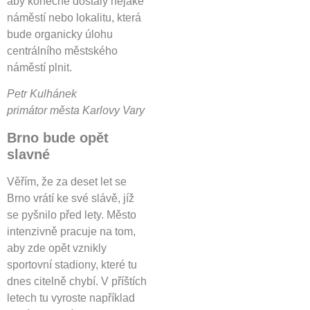
aby konečně dostaly nějaké
náměstí nebo lokalitu, která
bude organicky úlohu
centrálního městského
náměstí plnit.
Petr Kulhánek
primátor města Karlovy Vary
Brno bude opět
slavné
Věřím, že za deset let se
Brno vrátí ke své slávě, jíž
se pyšnilo před lety. Město
intenzivně pracuje na tom,
aby zde opět vznikly
sportovní stadiony, které tu
dnes citelně chybí. V příštích
letech tu vyroste například