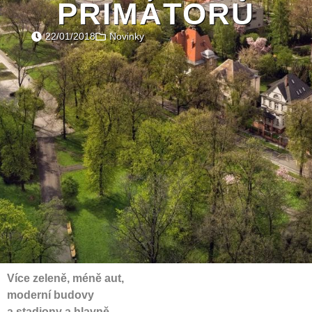
PRIMÁTORŮ
22/01/2018
Novinky
Více zeleně, méně aut,
moderní budovy
a stadiony a hlavně