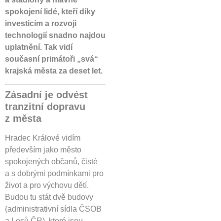
spokojení lidé, kteří díky
investicím a rozvoji
technologií snadno najdou
uplatnění. Tak vidí
současní primátoři „svá“
krajská města za deset let.
Zásadní je odvést
tranzitní dopravu
z města
Hradec Králové vidím
především jako město
spokojených občanů, čisté
a s dobrými podmínkami pro
život a pro výchovu dětí.
Budou tu stát dvě budovy
(administrativní sídla ČSOB
a Lesů ČR), které jsou