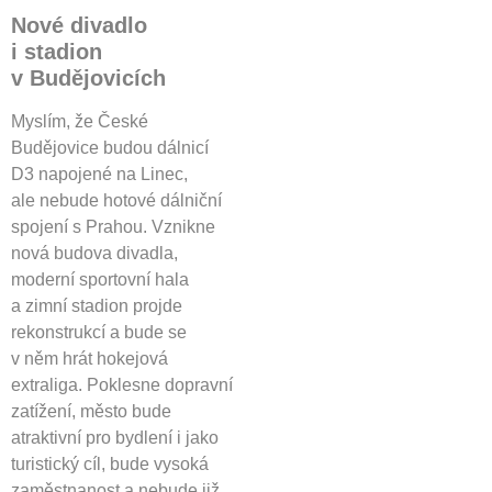
Nové divadlo
i stadion
v Budějovicích
Myslím, že České
Budějovice budou dálnicí
D3 napojené na Linec,
ale nebude hotové dálniční
spojení s Prahou. Vznikne
nová budova divadla,
moderní sportovní hala
a zimní stadion projde
rekonstrukcí a bude se
v něm hrát hokejová
extraliga. Poklesne dopravní
zatížení, město bude
atraktivní pro bydlení i jako
turistický cíl, bude vysoká
zaměstnanost a nebude již