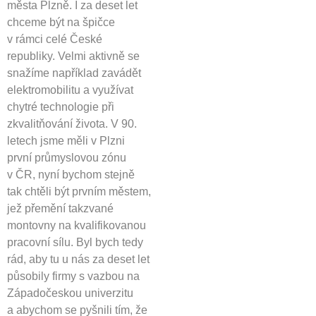
města Plzně. I za deset let
chceme být na špičce
v rámci celé České
republiky. Velmi aktivně se
snažíme například zavádět
elektromobilitu a využívat
chytré technologie při
zkvalitňování života. V 90.
letech jsme měli v Plzni
první průmyslovou zónu
v ČR, nyní bychom stejně
tak chtěli být prvním městem,
jež přemění takzvané
montovny na kvalifikovanou
pracovní sílu. Byl bych tedy
rád, aby tu u nás za deset let
působily firmy s vazbou na
Západočeskou univerzitu
a abychom se pyšnili tím, že