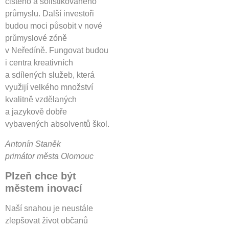
čistého a sofistikovaného
průmyslu. Další investoři
budou moci působit v nové
průmyslové zóně
v Neředíně. Fungovat budou
i centra kreativních
a sdílených služeb, která
využijí velkého množství
kvalitně vzdělaných
a jazykově dobře
vybavených absolventů škol.
Antonín Staněk
primátor města Olomouc
Plzeň chce být
městem inovací
Naší snahou je neustále
zlepšovat život občanů