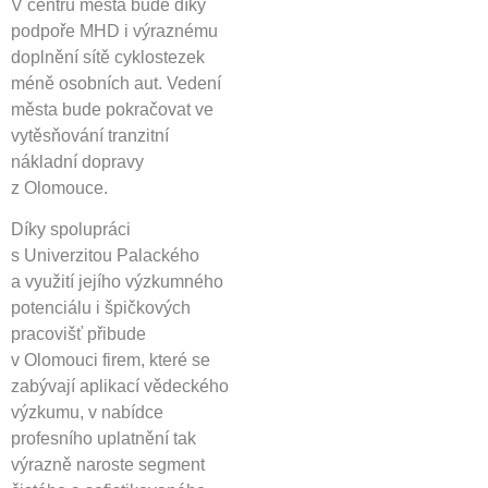
V centru města bude díky
podpoře MHD i výraznému
doplnění sítě cyklostezek
méně osobních aut. Vedení
města bude pokračovat ve
vytěsňování tranzitní
nákladní dopravy
z Olomouce.
Díky spolupráci
s Univerzitou Palackého
a využití jejího výzkumného
potenciálu i špičkových
pracovišť přibude
v Olomouci firem, které se
zabývají aplikací vědeckého
výzkumu, v nabídce
profesního uplatnění tak
výrazně naroste segment