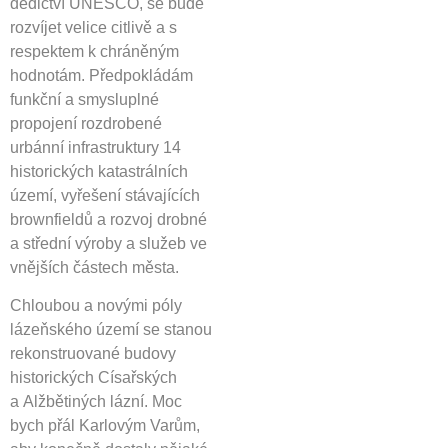
dědictví UNESCO, se bude
rozvíjet velice citlivě a s
respektem k chráněným
hodnotám. Předpokládám
funkční a smysluplné
propojení rozdrobené
urbánní infrastruktury 14
historických katastrálních
území, vyřešení stávajících
brownfieldů a rozvoj drobné
a střední výroby a služeb ve
vnějších částech města.
Chloubou a novými póly
lázeňského území se stanou
rekonstruované budovy
historických Císařských
a Alžbětiných lázní. Moc
bych přál Karlovým Varům,