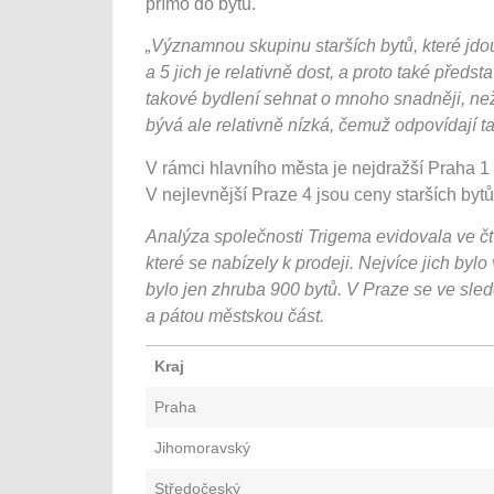
přímo do bytu.
„Významnou skupinu starších bytů, které jdo
a 5 jich je relativně dost, a proto také předs
takové bydlení sehnat o mnoho snadněji, než
bývá ale relativně nízká, čemuž odpovídají ta
V rámci hlavního města je nejdražší Praha 1
V nejlevnější Praze 4 jsou ceny starších bytů
Analýza společnosti Trigema evidovala ve čtv
které se nabízely k prodeji. Nejvíce jich by
bylo jen zhruba 900 bytů. V Praze se ve sl
a pátou městskou část.
Kraj
Praha
Jihomoravský
Středočeský