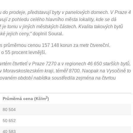
u do prodeje, představují byty v panelových domech. V Praze 4
tavují z pohledu celého hlavního města lokality, kde se dá
 je tomu v jiných městských částech. Kvalita takových bytů
ké jejich ceny,“
doplnil Soural.
 s průměrnou cenou 157 148 korun za metr čtvereční.
 o 55 procent levnější.
rtém čtvrtletí v Praze 7270 a v regionech 46 650 starších bytů,
lo v Moravskoslezském kraji, téměř 8700. Naopak na Vysočině to
edovaném období nabídka soustředila zejména na čtvrtou
2
Průměrná cena (Kč/m
)
80 504
50 652
40 583