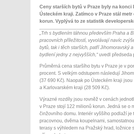
Ceny starších bytů v Praze byly na konci 
Ústeckém kraji. Zatímco v Praze stál metr
korun. Vyplývá to ze statistik developersk
„Trh s bydlením táhnou především Praha a 
pracovních příležitostí, vyvolávají navíc zv
bytů, tak i těch starších, patří Jihomoravský
bydlení jedny z nejvyšších,“
uvedl předseda 
Průměrná cena staršího bytu v Praze je v p
procent. S velkým odstupem následují Jihom
(37 690 Kč). Naopak po Ústeckém kraji jsou 
a Karlovarském kraji (28 509 Kč).
Výrazné rozdíly jsou rovněž v cenách jednotli
v Praze stojí 122 milionů korun. Jedná se 
činžovního domu. Interiér vyššího podlaží j
pracovnou, dvěma koupelnami, samostatnou t
terasy s výhledem na Pražský hrad, ložnice 