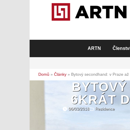
ARTN
Členstv
Domů
»
Články
»
Bytový secondhand: v Praze až 
BYTOVÝ
6KRÁT D
06/03/2018
Rezidence