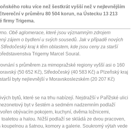
loňského roku více než šestkrát vyšší než v nejlevnějším
 čtvereční v průměru 80 504 korun, na Ústecku 13 213
é firmy Trigema.
Brno. Obě aglomerace, které jsou významným zdrojem
ýšený zájem o bydlení u svých sousedů. Jak v případě nových
 a Středočeský kraj k těm oblastem, kde jsou ceny za starší
představenstva Trigemy Marcel Soural.
orovnání s průměrem za mimopražské regiony vyšší asi o 160
oravský (50 652 Kč), Středočeský (40 583 Kč) a Plzeňský kraj
starší byty nejlevnější v Moravskoslezském (20 207 Kč)
vých bytů, které se na trhu nabízejí. Nejdražší v Pařížské ulici
o mezonetový byt v šestém a sedmém nadzemním podlaží
e tvořen obývacím pokojem, kuchyní, dvěma ložnicemi,
oaletou a halou. Nižší podlaží se skládá ze dvou pracoven,
s koupelnou a šatnou, komory a galerie. Soukromý výtah vede