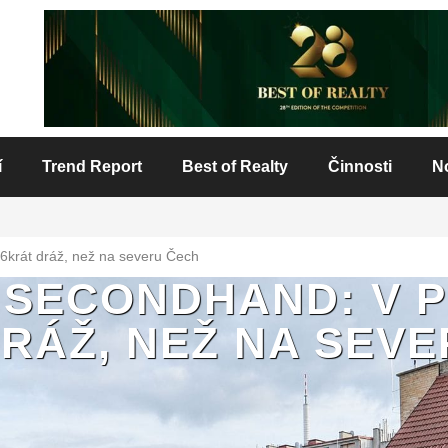
í
Trend Report
Best of Realty
Činnosti
N
6krát dráž, než na severu Čech
 SECONDHAND: V P
RÁŽ, NEŽ NA SEV