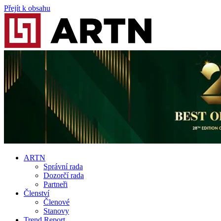
Přejít k obsahu
ARTN
Správní rada
Dozorčí rada
Partneři
Členství
Členové
Stanovy
Trend Report