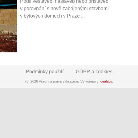
Podíl vestaveb, nástaveb nebo přístaveb
v porovnání s nově zahájenými stavbami
v bytových domech v Praze ...
Podmínky použití
GDPR a cookies
(c) 2026 Všechna práva vyhrazena. Vytvořeno v
Idealabu
.