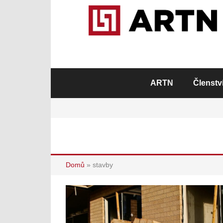
ARTN
Členstv
Domů
»
stavby