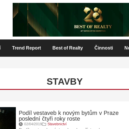
í
Trend Report
Best of Realty
Činnosti
N
STAVBY
Podíl vestaveb k novým bytům v Praze
poslední čtyři roky roste
02/04/2019
Stavebnictví