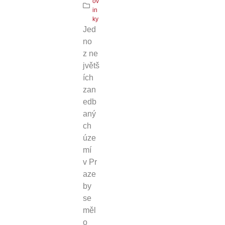
ov
in
ky
Jed
no
z ne
jvětš
ích
zan
edb
aný
ch
úze
mí
v Pr
aze
by
se
měl
o