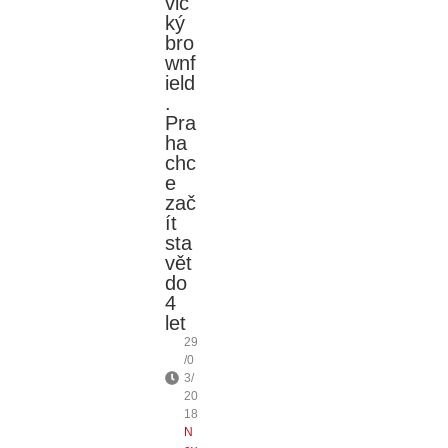
vic
ký
bro
wnf
ield
.
Pra
ha
chc
e
zač
ít
sta
vět
do
4
let
29
/0
3/
20
18
N