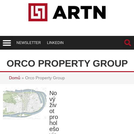
NEWSLETTER
LINKEDIN
Trend Report
Best of Realty
ORCO PROPERTY GROUP
Domů
»
Orco Property Group
No
vý
živ
ot
pro
hol
ešo