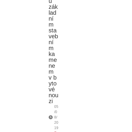
u
zák
lad
ní
m
sta
veb
ní
m
ka
me
ne
m
v b
yto
vé
nou
zi
05
/0
8/
20
19