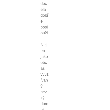
doc
ela
dobř
e
posl
ouži
t.
Nej
en
jako
obč
as
využ
ívan
ý
hez
ký
dom
ek