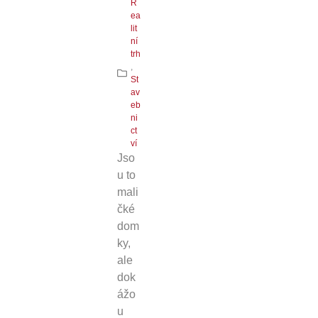
R
ea
lit
ní
trh
,
St
av
eb
ni
ct
ví
Jso
u to
mali
čké
dom
ky,
ale
dok
ážo
u